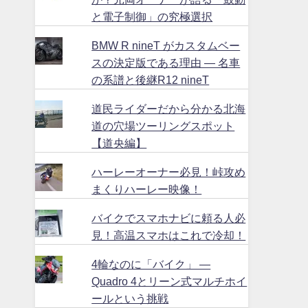
と電子制御」の究極選択
BMW R nineT がカスタムベー
スの決定版である理由 ― 名車
の系譜と後継R12 nineT
道民ライダーだから分かる北海
道の穴場ツーリングスポット
【道央編】
ハーレーオーナー必見！峠攻め
まくりハーレー映像！
バイクでスマホナビに頼る人必
見！高温スマホはこれで冷却！
4輪なのに「バイク」 ―
Quadro 4とリーン式マルチホイ
ールという挑戦