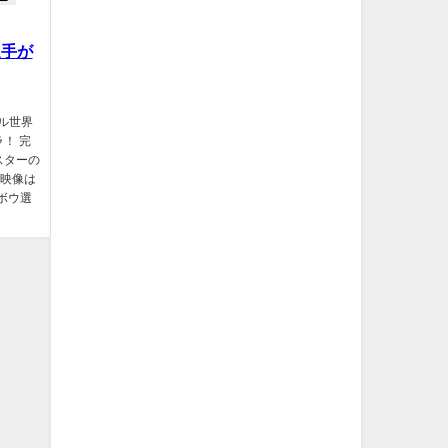
選手が
アル世界
！ 完
スターの
ル映像は
ボウ選