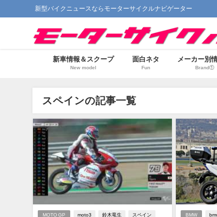
新型バイクニュースならモーターサイクルナビゲーター
新車情報＆スクープ
面白ネタ
メーカー別
New model
Fun
Brand①
スペインの記事一覧
MOTO GP
moto3
鈴木竜生
スペイン
BMW
bm