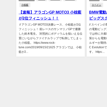
小椋藍
スペイン
【速報】アラゴンGP MOTO3 小椋藍
BMW電動
が2位フィニッシュ！！
ビッグスクー
// アラゴンGP MOTO3決勝レース、小椋藍が2位
// スペイン
フィニッシュ！ 前レースのサンマリノGPで優勝
の電動ビッグスク
した鈴木竜生。 対照的にポディウムを狙いえる位
では特に大都
置にいながらファイナルラップで転倒してしまっ
策からも電動
た小椋藍。 https://www.rock-
ルギーが期待
tune.com/2019/09/15/21625 アラゴンでは、小椋
C Evolu
藍が2...
す。 https:...