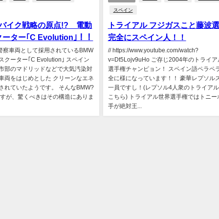
スペイン
バイク戦略の原点!? 電動
トライアル フジガスこと藤波
ター｢C Evolution｣！！
完全にスペイン人！！
の警察車両として採用されているBMW
// https://www.youtube.com/watch?
ーター｢C Evolution｣ スペイン
v=Dt5Lojv9uHo ご存じ2004年のトライ
市部のマドリッドなどで大気汚染対
選手権チャンピョン！ スペイン語ペラペラ
車両をはじめとした クリーンなエネ
全に様になっています！！ 豪華レプソル
されていたようです。 そんなBMW?
一員ですし！(レプソル4人衆のトライア
tionですが、驚くべきはその構造にありま
こちら) トライアル世界選手権ではトニー
手が絶対王...