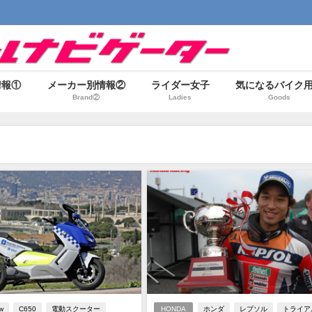
情報①
メーカー別情報②
ライダー女子
気になるバイク
Brand②
Ladies
Goods
w
C650
電動スクーター
HONDA
ホンダ
レプソル
トライア