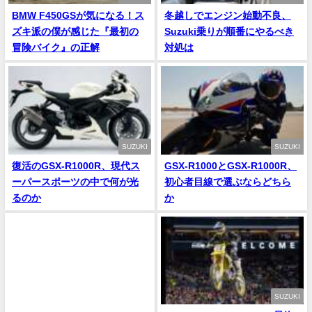
BMW F450GSが気になる！ス
冬越しでエンジン始動不良、
ズキ派の僕が感じた『最初の
Suzuki乗りが順番にやるべき
冒険バイク』の正解
対処は
SUZUKI
SUZUKI
復活のGSX-R1000R、現代ス
GSX-R1000とGSX-R1000R、
ーパースポーツの中で何が光
初心者目線で選ぶならどちら
るのか
か
SUZUKI