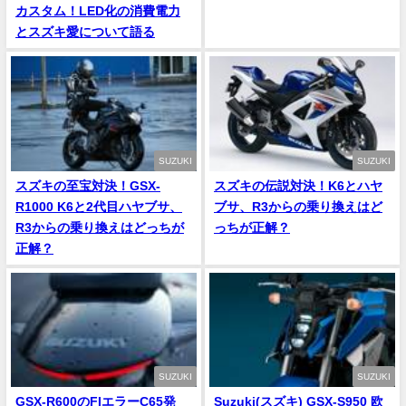
カスタム！LED化の消費電力
とスズキ愛について語る
SUZUKI
SUZUKI
スズキの至宝対決！GSX-
スズキの伝説対決！K6とハヤ
R1000 K6と2代目ハヤブサ、
ブサ、R3からの乗り換えはど
R3からの乗り換えはどっちが
っちが正解？
正解？
SUZUKI
SUZUKI
GSX-R600のFIエラーC65発
Suzuki(スズキ) GSX-S950 欧