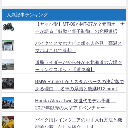
人気記事ランキング
【ヤマハ愛】MT-09かMT-07か？元両オーナ
ーが語る「鼓動と電子制御」の究極選択
バイクでスマホナビに頼る人必見！高温ス
マホはこれで冷却！
道民ライダーだから分かる北海道の穴場ツ
ーリングスポット【道央編】
BMW R nineT がカスタムベースの決定版で
ある理由 ― 名車の系譜と後継R12 nineT
Honda Africa Twin 次世代モデル予測 ―
2027年以降の大型アドベンチャー
バイク用レインウエアのお手入れ方法と機
能的な着こなしを紹介します