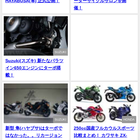
HAYABUSA(隼) 正式公開！
ーターサイクルサロンを開
催！
SUZUKI
Suzuki(スズキ) 新たなパラツ
イン650エンジンにターボ搭
載！
SUZUKI
HONDA
新型 隼(ハヤブサ)はターボで
250cc国産フルカウルスポーツ
はなかった。。リカージョン
比較まとめ！ カワサキ ZX-