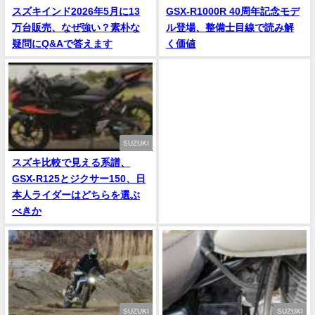
スズキインド2026年5月に13
GSX-R1000R 40周年記念モデ
万台販売、なぜ強い？素朴な
ル登場、整備士目線で読み解
疑問にQ&Aで答えます
く価値
SUZUKI
スズキ比較で見える系譜、
GSX-R125とジクサー150、日
本人ライダーはどちらを選ぶ
べきか
SUZUKI
SUZUKI