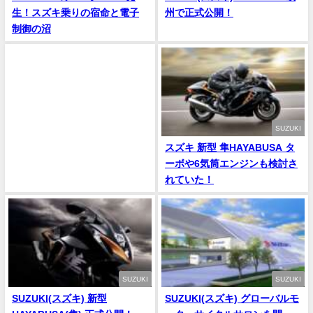
生！スズキ乗りの宿命と電子
州で正式公開！
制御の沼
SUZUKI
スズキ 新型 隼HAYABUSA タ
ーボや6気筒エンジンも検討さ
れていた！
SUZUKI
SUZUKI
SUZUKI(スズキ) 新型
SUZUKI(スズキ) グローバルモ