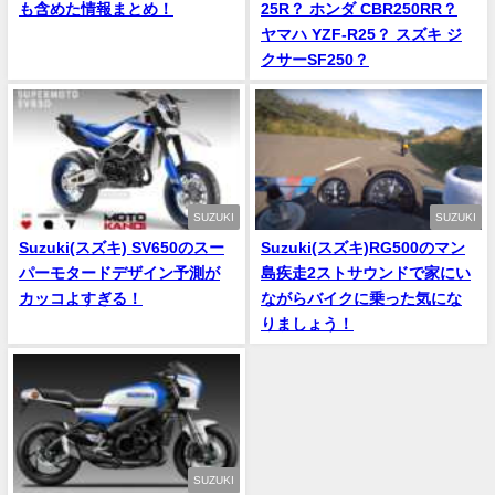
も含めた情報まとめ！
25R？ ホンダ CBR250RR？
ヤマハ YZF-R25？ スズキ ジ
クサーSF250？
SUZUKI
SUZUKI
Suzuki(スズキ) SV650のスー
Suzuki(スズキ)RG500のマン
パーモタードデザイン予測が
島疾走2ストサウンドで家にい
カッコよすぎる！
ながらバイクに乗った気にな
りましょう！
SUZUKI