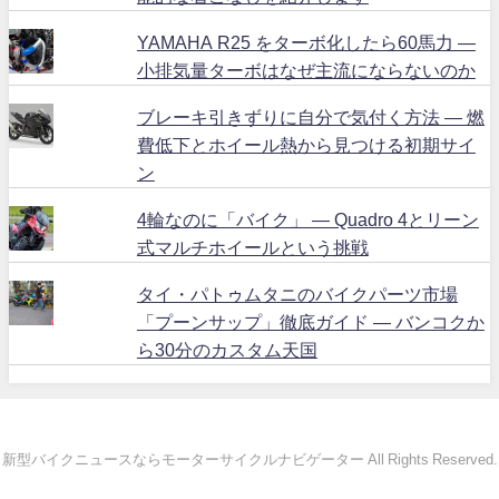
YAMAHA R25 をターボ化したら60馬力 ―
小排気量ターボはなぜ主流にならないのか
ブレーキ引きずりに自分で気付く方法 ― 燃
費低下とホイール熱から見つける初期サイ
ン
4輪なのに「バイク」 ― Quadro 4とリーン
式マルチホイールという挑戦
タイ・パトゥムタニのバイクパーツ市場
「プーンサップ」徹底ガイド ― バンコクか
ら30分のカスタム天国
新型バイクニュースならモーターサイクルナビゲーター All Rights Reserved.