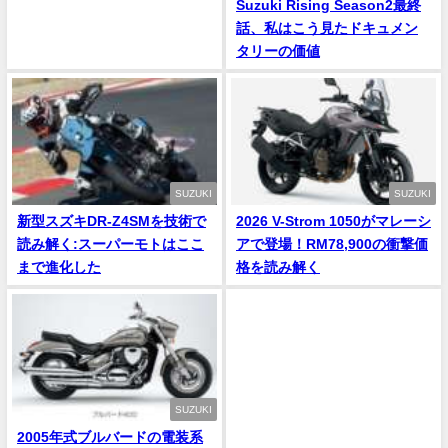
Suzuki Rising Season2最終
話、私はこう見たドキュメン
タリーの価値
SUZUKI
SUZUKI
新型スズキDR-Z4SMを技術で
2026 V-Strom 1050がマレーシ
読み解く:スーパーモトはここ
アで登場！RM78,900の衝撃価
まで進化した
格を読み解く
SUZUKI
2005年式ブルバードの電装系