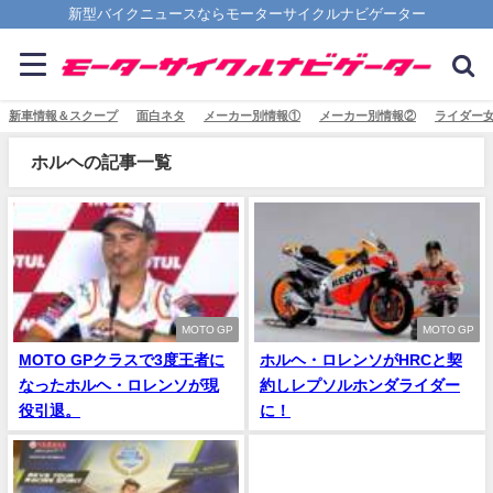
新型バイクニュースならモーターサイクルナビゲーター
新車情報＆スクープ
面白ネタ
メーカー別情報①
メーカー別情報②
ライダー
ホルヘの記事一覧
MOTO GP
MOTO GP
MOTO GPクラスで3度王者に
ホルヘ・ロレンソがHRCと契
なったホルヘ・ロレンソが現
約しレプソルホンダライダー
役引退。
に！