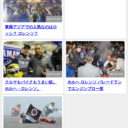
MOTO GP
東南アジアでの人気なのはロ
ッシ？ ロレンソ？
MOTO GP
MOTO GP
クルマもバイクもうまい奴。
ホルヘ ロレンソ パレードラン
ホルヘ・ロレンソ。
でエンジンブロー笑