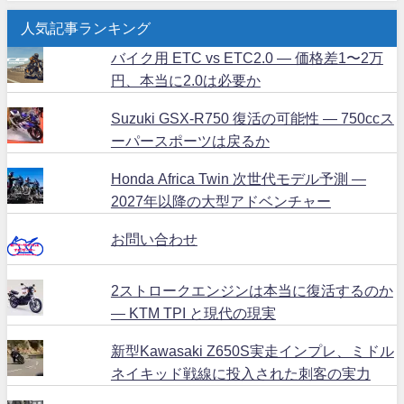
人気記事ランキング
バイク用 ETC vs ETC2.0 ― 価格差1〜2万
円、本当に2.0は必要か
Suzuki GSX-R750 復活の可能性 ― 750ccス
ーパースポーツは戻るか
Honda Africa Twin 次世代モデル予測 ―
2027年以降の大型アドベンチャー
お問い合わせ
2ストロークエンジンは本当に復活するのか
― KTM TPI と現代の現実
新型Kawasaki Z650S実走インプレ、ミドル
ネイキッド戦線に投入された刺客の実力