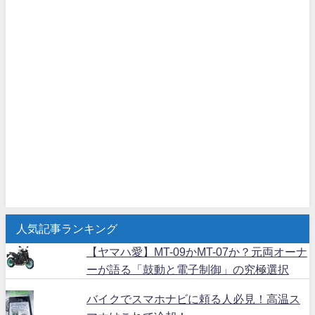
人気記事ランキング
【ヤマハ愛】MT-09かMT-07か？元両オーナ
ーが語る「鼓動と電子制御」の究極選択
バイクでスマホナビに頼る人必見！高温ス