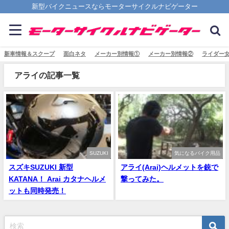
新型バイクニュースならモーターサイクルナビゲーター
新車情報＆スクープ
面白ネタ
メーカー別情報①
メーカー別情報②
ライダー
アライの記事一覧
SUZUKI
気になるバイク用品
スズキSUZUKI 新型
アライ(Arai)ヘルメットを銃で
KATANA！ Arai カタナヘルメ
撃ってみた。
ットも同時発売！