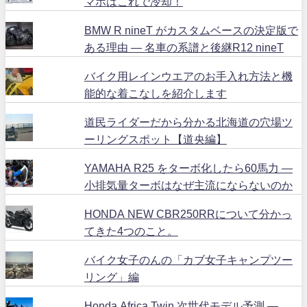
マホはこれで冷却！
BMW R nineT がカスタムベースの決定版で
ある理由 ― 名車の系譜と後継R12 nineT
バイク用レインウエアのお手入れ方法と機
能的な着こなしを紹介します
道民ライダーだから分かる北海道の穴場ツ
ーリングスポット【道央編】
YAMAHA R25 をターボ化したら60馬力 ―
小排気量ターボはなぜ主流にならないのか
HONDA NEW CBR250RRについて分かっ
てきた4つのこと。
バイク女子のんの「カブ女子キャンプツー
リング」編
Honda Africa Twin 次世代モデル予測 ―