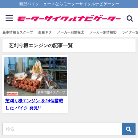
新型バイクニュースならモーターサイクルナビゲーター
新車情報＆スクープ
面白ネタ
メーカー別情報①
メーカー別情報②
ライダー
芝刈り機エンジンの記事一覧
新車情報＆スクープ
芝刈り機エンジン を24個搭載
した バイク 発見!!