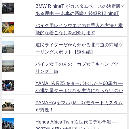
BMW R nineT がカスタムベースの決定版で
ある理由 ― 名車の系譜と後継R12 nineT
バイク用レインウエアのお手入れ方法と機
能的な着こなしを紹介します
道民ライダーだから分かる北海道の穴場ツ
ーリングスポット【道央編】
バイク女子のんの「カブ女子キャンプツー
リング」編
YAMAHA R25 をターボ化したら60馬力 ―
小排気量ターボはなぜ主流にならないのか
YAMAHA(ヤマハ) MT-07モタードカスタム
が秀逸！
Honda Africa Twin 次世代モデル予測 ―