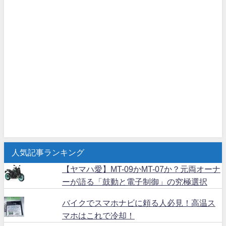
人気記事ランキング
【ヤマハ愛】MT-09かMT-07か？元両オーナ
ーが語る「鼓動と電子制御」の究極選択
バイクでスマホナビに頼る人必見！高温ス
マホはこれで冷却！