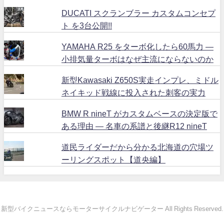
DUCATI スクランブラー カスタムコンセプ
ト を3台公開!!
YAMAHA R25 をターボ化したら60馬力 ―
小排気量ターボはなぜ主流にならないのか
新型Kawasaki Z650S実走インプレ、ミドル
ネイキッド戦線に投入された刺客の実力
BMW R nineT がカスタムベースの決定版で
ある理由 ― 名車の系譜と後継R12 nineT
道民ライダーだから分かる北海道の穴場ツ
ーリングスポット【道央編】
新型バイクニュースならモーターサイクルナビゲーター All Rights Reserved.