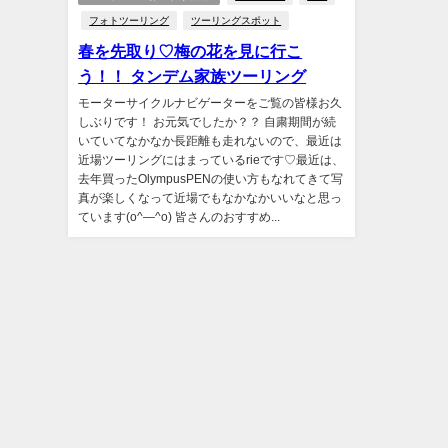
フォトツーリング
ツーリングスポット
春を先取り♡梅の花を見に行こ
う！！ タンデム家族ツーリング
モーターサイクルナビゲーターをご覧の皆様お久
しぶりです！ お元気でしたか？？ 自粛期間が続
いていてなかなか長距離も走れないので、最近は
近場ツーリングにはまっているrieです♡最近は、
去年買ったOlympusPENの使い方もなれてきて写
真が楽しくなって近場でもなかなかいいなと思っ
ています(o^―^o) 皆さんのおすすめ...