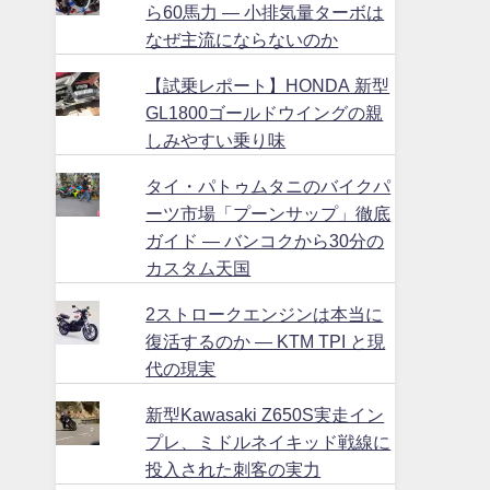
ら60馬力 ― 小排気量ターボは
なぜ主流にならないのか
【試乗レポート】HONDA 新型
GL1800ゴールドウイングの親
しみやすい乗り味
タイ・パトゥムタニのバイクパ
ーツ市場「プーンサップ」徹底
ガイド ― バンコクから30分の
カスタム天国
2ストロークエンジンは本当に
復活するのか ― KTM TPI と現
代の現実
新型Kawasaki Z650S実走イン
プレ、ミドルネイキッド戦線に
投入された刺客の実力