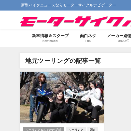
新型バイクニュースならモーターサイクルナビゲーター
新車情報＆スクープ
面白ネタ
メーカー別
New model
Fun
Brand①
地元ツーリングの記事一覧
ツーリング＆おでかけ 記録
ツーリング
関東