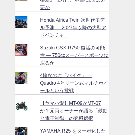
要か
Honda Africa Twin 次世代モデ
ル予測 ― 2027年以降の大型ア
ドベンチャー
Suzuki GSX-R750 復活の可能
性 ― 750ccスーパースポーツは
戻るか
4輪なのに「バイク」 ―
Quadro 4とリーン式マルチホイ
ールという挑戦
【ヤマハ愛】MT-09かMT-07
か？元両オーナーが語る「鼓動
と電子制御」の究極選択
YAMAHA R25 をターボ化した