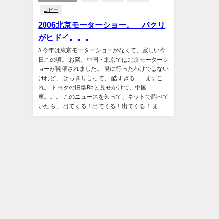
コピー
2006北京モーターショー。 パクリ
がヒドイ。。。
// 今年は東京モーターショーがなくて、寂しい今
日この頃。 お隣、中国・北京では北京モーターシ
ョーが開催されました。 見に行ったわけではない
けれど、 はっきり言って、 酷すぎる･･･ まずこ
れ。 トヨタの旧型Bbと見せかけて、中国
車。。。 このニュースを知って、ネットで調べて
いたら、 出てくる！出てくる！出てくる！ ま...