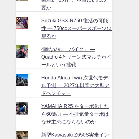
要か
Suzuki GSX-R750 復活の可能
性 ― 750ccスーパースポーツは
戻るか
4輪なのに「バイク」 ―
Quadro 4とリーン式マルチホイ
ールという挑戦
Honda Africa Twin 次世代モデ
ル予測 ― 2027年以降の大型ア
ドベンチャー
YAMAHA R25 をターボ化した
ら60馬力 ― 小排気量ターボは
なぜ主流にならないのか
新型Kawasaki Z650S実走イン