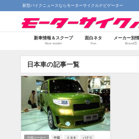
新型バイクニュースならモーターサイクルナビゲーター
新車情報＆スクープ
面白ネタ
メーカー別
New model
Fun
Brand①
日本車の記事一覧
中国メーカー
中国
トヨタ
パクリ