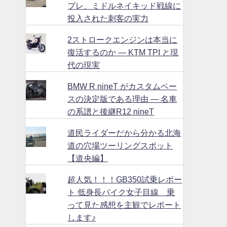
プレ、ミドルネイキッド戦線に
投入された刺客の実力
2ストロークエンジンは本当に
復活するのか ― KTM TPI と現
代の現実
BMW R nineT がカスタムベー
スの決定版である理由 ― 名車
の系譜と後継R12 nineT
道民ライダーだから分かる北海
道の穴場ツーリングスポット
【道央編】
超人気！！！GB350試乗レポー
ト 低身長バイク女子目線 乗
って見た感想を主観でレポート
します♪