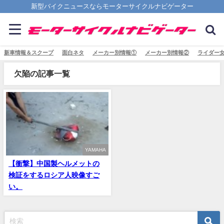
新型バイクニュースならモーターサイクルナビゲーター
新車情報＆スクープ
面白ネタ
メーカー別情報①
メーカー別情報②
ライダー
欠陥の記事一覧
YAMAHA
【衝撃】中国製ヘルメットの
検証をするロシア人映像すご
い。