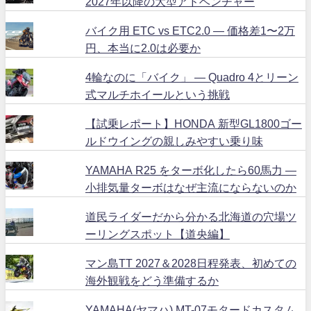
2027年以降の大型アドベンチャー
バイク用 ETC vs ETC2.0 ― 価格差1〜2万
円、本当に2.0は必要か
4輪なのに「バイク」 ― Quadro 4とリーン
式マルチホイールという挑戦
【試乗レポート】HONDA 新型GL1800ゴー
ルドウイングの親しみやすい乗り味
YAMAHA R25 をターボ化したら60馬力 ―
小排気量ターボはなぜ主流にならないのか
道民ライダーだから分かる北海道の穴場ツ
ーリングスポット【道央編】
マン島TT 2027＆2028日程発表、初めての
海外観戦をどう準備するか
YAMAHA(ヤマハ) MT-07モタードカスタム