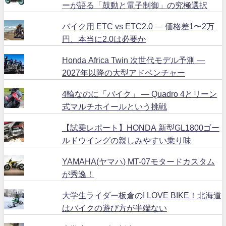
ーが語る「鼓動と電子制御」の究極選択
バイク用 ETC vs ETC2.0 ― 価格差1〜2万
円、本当に2.0は必要か
Honda Africa Twin 次世代モデル予測 ―
2027年以降の大型アドベンチャー
4輪なのに「バイク」 ― Quadro 4とリーン
式マルチホイールという挑戦
【試乗レポート】HONDA 新型GL1800ゴー
ルドウイングの親しみやすい乗り味
YAMAHA(ヤマハ) MT-07モタードカスタム
が秀逸！
大学生ライダー板倉のI LOVE BIKE！北海道
はバイクの遊び方が半端ない