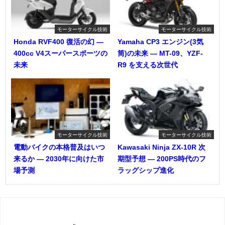
モーターサイクル技術
モーターサイクル技術
Honda RVF400 復活の幻 ―
Yamaha CP3 エンジン(3気
400cc V4スーパースポーツの
筒)の未来 ― MT-09、YZF-
未来
R9 を支える次世代
モーターサイクル技術
モーターサイクル技術
電動バイクの本格普及はいつ
Kawasaki Ninja ZX-10R 次
来るか ― 2030年に向けた市
期型予想 ― 200PS時代のフ
場予測
ラッグシップ進化