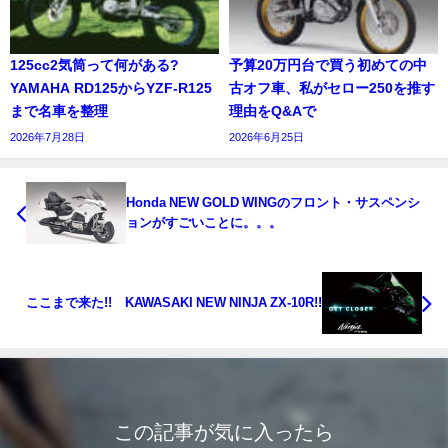
125cc2気筒って何がある?
予算20万円台で買う初めての中
YAMAHA RD125からYZF-R125
古オフ車、私がセロー250を推す
まで名車を整理
理由をQ&Aで
2026年7月28日
2026年6月25日
Honda NEW GOLD WINGのフロント・サスペンシ
ョンがすごいことに。。。
ここまで来た!! KAWASAKI NEW NINJA ZX-10R!!
この記事が気に入ったら