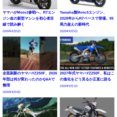
ヤマハがMoto3参戦へ、R7エン
Yamaha製Moto3エンジン、
ジン改の新型マシンを初心者目
2028年からR7ベースで登場。95
線で読み解く
馬力超えの新時代
2026年8月5日
2026年8月5日
全面刷新のヤマハYZ250F、2026
2027年式ヤマハYZ250F、私はこ
年型は何が変わったのかQ&Aで
の進化をどう見るか正直に語る
整理
2026年8月1日
2026年8月4日