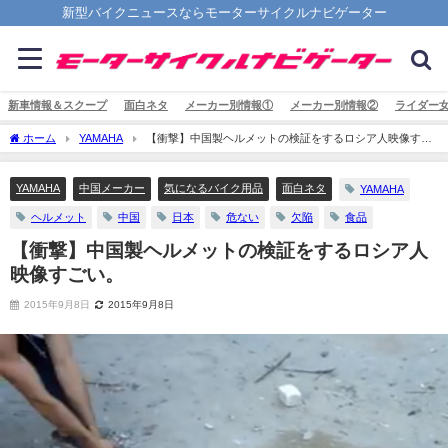
新型バイクニュースならモーターサイクルナビゲーター
新車情報＆スクープ
面白ネタ
メーカー別情報①
メーカー別情報②
ライダー
ホーム
YAMAHA
【衝撃】中国製ヘルメットの検証をするロシア人映像すご
い。
YAMAHA
中国メーカー
気になるバイク用品
面白ネタ
YAMAHA
ヘルメット
中国
日本
危ない
欠陥
食品
【衝撃】中国製ヘルメットの検証をするロシア人
映像すごい。
2015年9月8日
2015年9月8日