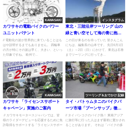
KAWASAKI
インスタグラム
カワサキの電動バイクのパワー
東北・三陸沿岸ツーリング 山の
ユニットパテント
緑と青い空そして海の青に抱か
れよう！
// 電動化の波が世界的に来ていることはも
この日が来るのを待っていた 皆さんこん
はや説明するまでもありません。 四輪車
にちは、編集長の山本です。 先日6月1日
の方が特にその波は早く、大きい、といっ
（土）～2日（日）にかけて、東北は石巻
た印象ですね。 欧州で...
までツーリングに行ってき...
KAWASAKI
ツーリング＆おでかけ 記録
カワサキ 「ライセンスサポート
タイ・パトゥムタニのバイクパ
キャペーン」実施のご案内
ーツ市場「プーンサップ」徹底
ガイド ― バンコクから30分のカ
// カワサキモータースジャパンでは、皆
// タイ バンコクのバイク熱！ 東南アジア
様のライダーデビューを応援するために免
に旅行等に行った人はまず最初に驚かされ
スタム天国
許取得をサポートする「ライセンスサポー
ることがあります。 それは「バイクの多