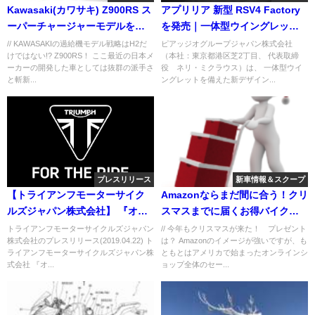
Kawasaki(カワサキ) Z900RS ス
アプリリア 新型 RSV4 Factory
ーパーチャージャーモデルを開
を発売｜一体型ウイングレット
発!?
を備えた新エアロダイナミク
// KAWASAKIの過給機モデル戦略はH2だ
ピアッジオグループジャパン株式会社
けではない!? Z900RS！ ここ最近の日本メ
（本社：東京都港区芝2丁目、 代表取締
ス、エンジンやエレクトロニク
ーカーの開発した車としては抜群の派手さ
役 ネリ・ミクラウス）は、 一体型ウイ
スが進化
と斬新...
ングレットを備えた新デザイン...
プレスリリース
新車情報＆スクープ
【トライアンフモーターサイク
Amazonならまだ間に合う！クリ
ルズジャパン株式会社】 『オー
スマスまでに届くお得バイク用
ルラインナップフェア』開催の
品まとめ！
トライアンフモーターサイクルズジャパン
// 今年もクリスマスが来た！ プレゼント
株式会社のプレスリリース(2019.04.22) ト
は？ Amazonのイメージが強いですが、も
ご案内 ～アクセサリー半額キャ
ライアンフモーターサイクルズジャパン株
ともとはアメリカで始まったオンラインシ
ンペーン等お得なプランが満載
式会社 『オ...
ョップ全体のセー...
～