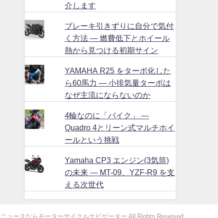
介します
ブレーキ引きずりに自分で気付
く方法 ― 燃費低下とホイール
熱から見つける初期サイン
YAMAHA R25 をターボ化した
ら60馬力 ― 小排気量ターボは
なぜ主流にならないのか
4輪なのに「バイク」 ―
Quadro 4とリーン式マルチホイ
ールという挑戦
Yamaha CP3 エンジン(3気筒)
の未来 ― MT-09、YZF-R9 を支
える次世代
ュースならモーターサイクルナビゲーター All Rights Reserved.