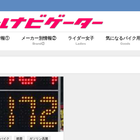
情報①
メーカー別情報②
ライダー女子
気になるバイク
Brand②
Ladies
Goods
バイク
燃費
ガソリン高騰