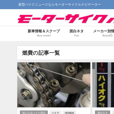
新型バイクニュースならモーターサイクルナビゲーター
新車情報＆スクープ
面白ネタ
メーカー別
New model
Fun
Brand①
燃費の記事一覧
気になるバイク用品
バイク
HONDA
面白ネタ