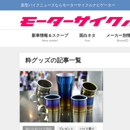
新型バイクニュースならモーターサイクルナビゲーター
新車情報＆スクープ
面白ネタ
メーカー別
New model
Fun
Brand①
粋グッズの記事一覧
気になるバイク用品
プレゼント
バイク乗り