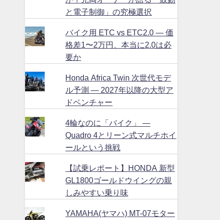
と電子制御」の究極選択
バイク用 ETC vs ETC2.0 ― 価
格差1〜2万円、本当に2.0は必
要か
Honda Africa Twin 次世代モデ
ル予測 ― 2027年以降の大型ア
ドベンチャー
4輪なのに「バイク」 ―
Quadro 4とリーン式マルチホイ
ールという挑戦
【試乗レポート】HONDA 新型
GL1800ゴールドウイングの親
しみやすい乗り味
YAMAHA(ヤマハ) MT-07モター