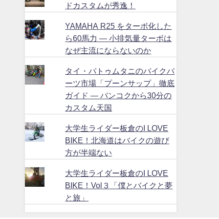
ドカスタムが秀逸！
YAMAHA R25 をターボ化した
ら60馬力 ― 小排気量ターボは
なぜ主流にならないのか
タイ・パトゥムタニのバイクパ
ーツ市場「プーンサップ」徹底
ガイド ― バンコクから30分の
カスタム天国
大学生ライダー板倉のI LOVE
BIKE！北海道はバイクの遊び
方が半端ない
大学生ライダー板倉のI LOVE
BIKE！Vol３「僕とバイクと夢
と旅」