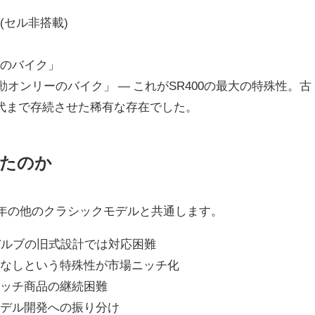
(セル非搭載)
味のバイク」
動オンリーのバイク」 ― これがSR400の最大の特殊性。古
代まで存続させた稀有な存在でした。
たのか
近年の他のクラシックモデルと共通します。
バルブの旧式設計では対応困難
ルなしという特殊性が市場ニッチ化
ニッチ商品の継続困難
モデル開発への振り分け