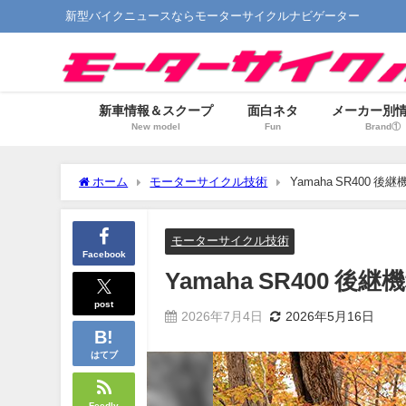
新型バイクニュースならモーターサイクルナビゲーター
新車情報＆スクープ
面白ネタ
メーカー別
New model
Fun
Brand①
ホーム
モーターサイクル技術
Yamaha SR400 
モーターサイクル技術
Facebook
Yamaha SR400 
post
2026年7月4日
2026年5月16日
はてブ
Feedly