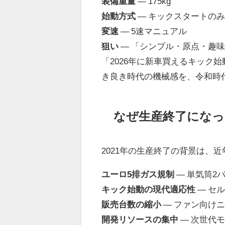
装備重量
― 175kg
始動方式
― キックスタートのみ
変速
― 5速マニュアル
狙い
― 「シンプル・原点・趣
「2026年に新車買えるキック始
き良き時代の機械感を、令和時
なぜ生産終了になっ
2021年の生産終了の背景は、
ユーロ5排ガス規制
― 単気筒2
キック始動の現代適応性
― セ
販売台数の縮小
― ファン向け
開発リソースの集中
― 次世代