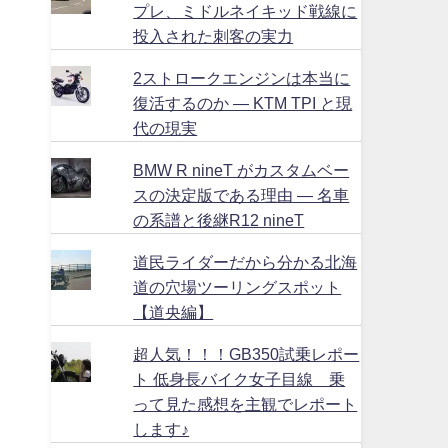
プレ、ミドルネイキッド戦線に
投入された刺客の実力
2ストロークエンジンは本当に
復活するのか ― KTM TPI と現
代の現実
BMW R nineT がカスタムベー
スの決定版である理由 ― 名車
の系譜と後継R12 nineT
道民ライダーだから分かる北海
道の穴場ツーリングスポット
【道央編】
超人気！！！GB350試乗レポー
ト 低身長バイク女子目線 乗
って見た感想を主観でレポート
します♪