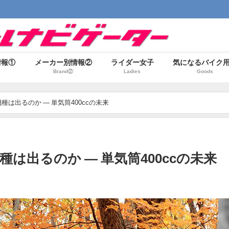
情報①
メーカー別情報②
ライダー女子
気になるバイク
Brand②
Ladies
Goods
後継機種は出るのか ― 単気筒400ccの未来
後継機種は出るのか ― 単気筒400ccの未来