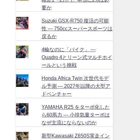
要か
Suzuki GSX-R750 復活の可能
性 ― 750ccスーパースポーツは
戻るか
4輪なのに「バイク」 ―
Quadro 4とリーン式マルチホイ
ールという挑戦
Honda Africa Twin 次世代モデ
ル予測 ― 2027年以降の大型ア
ドベンチャー
YAMAHA R25 をターボ化した
ら60馬力 ― 小排気量ターボは
なぜ主流にならないのか
新型Kawasaki Z650S実走イン