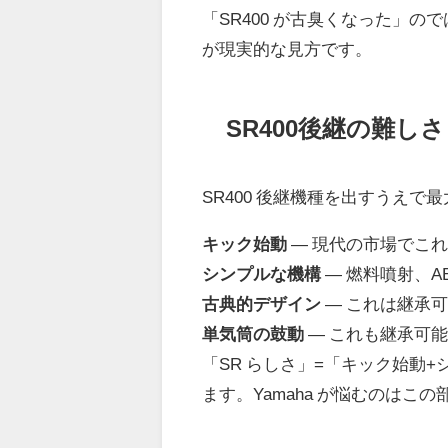
「SR400 が古臭くなった」
が現実的な見方です。
SR400後継の難し
SR400 後継機種を出すうえで
キック始動
― 現代の市場でこ
シンプルな機構
― 燃料噴射、
古典的デザイン
― これは継承可能
単気筒の鼓動
― これも継承可
「SR らしさ」=「キック始動+
ます。Yamaha が悩むのはこ