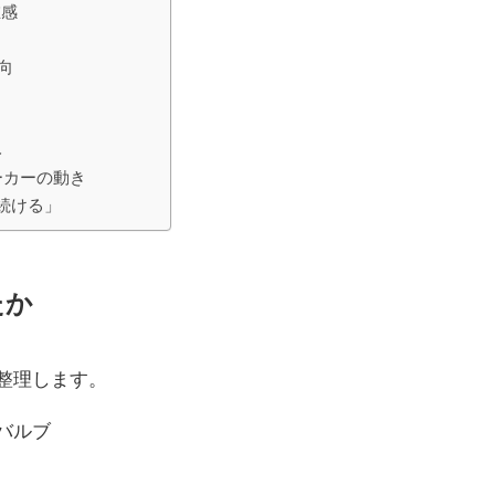
在感
動向
み
ーカーの動き
き続ける」
たか
ず整理します。
 2バルブ