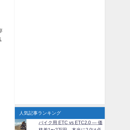
存
気
人気記事ランキング
バイク用 ETC vs ETC2.0 ― 価
格差1〜2万円、本当に2.0は必