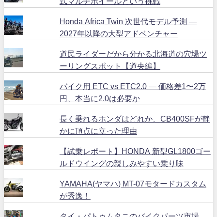
式マルチホイールという挑戦
Honda Africa Twin 次世代モデル予測 ―
2027年以降の大型アドベンチャー
道民ライダーだから分かる北海道の穴場ツ
ーリングスポット【道央編】
バイク用 ETC vs ETC2.0 ― 価格差1〜2万
円、本当に2.0は必要か
長く乗れるホンダはどれか、CB400SFが静
かに頂点に立った理由
【試乗レポート】HONDA 新型GL1800ゴー
ルドウイングの親しみやすい乗り味
YAMAHA(ヤマハ) MT-07モタードカスタム
が秀逸！
タイ・パトゥムタニのバイクパーツ市場