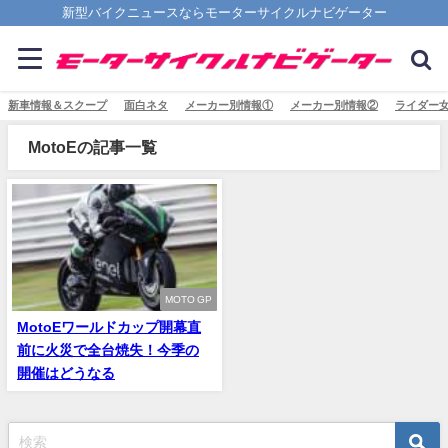
新型バイクニュースならモーターサイクルナビゲーター
新車情報＆スクープ
面白ネタ
メーカー別情報①
メーカー別情報②
ライダー
MotoEの記事一覧
MOTO GP
MotoEワールドカップ開幕直
前に火災で全台焼失！今季の
開催はどうなる