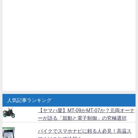
人気記事ランキング
【ヤマハ愛】MT-09かMT-07か？元両オーナ
ーが語る「鼓動と電子制御」の究極選択
バイクでスマホナビに頼る人必見！高温ス