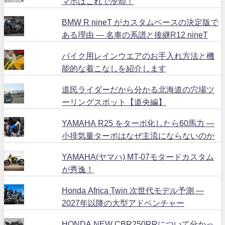
マホはこれで冷却！
BMW R nineT がカスタムベースの決定版で
ある理由 ― 名車の系譜と後継R12 nineT
バイク用レインウエアのお手入れ方法と機
能的な着こなしを紹介します
道民ライダーだから分かる北海道の穴場ツ
ーリングスポット【道央編】
YAMAHA R25 をターボ化したら60馬力 ―
小排気量ターボはなぜ主流にならないのか
YAMAHA(ヤマハ) MT-07モタードカスタム
が秀逸！
Honda Africa Twin 次世代モデル予測 ―
2027年以降の大型アドベンチャー
HONDA NEW CBR250RRについて分かっ