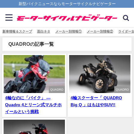
新型バイクニュースならモーターサイクルナビゲーター
新車情報＆スクープ
面白ネタ
メーカー別情報①
メーカー別情報②
ライダー
QUADROの記事一覧
QUADRO
QUADRO
4輪なのに「バイク」 ―
4輪スクーター「 QUADRO
Quadro 4とリーン式マルチホ
Big Q 」はもはやSUV!!
イールという挑戦