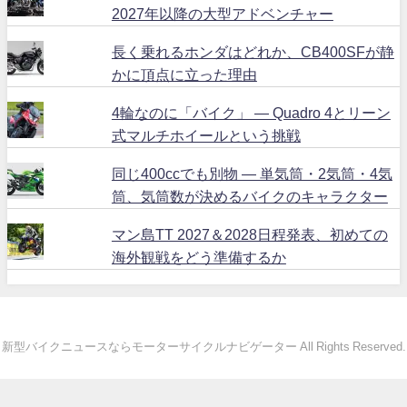
2027年以降の大型アドベンチャー
長く乗れるホンダはどれか、CB400SFが静
かに頂点に立った理由
4輪なのに「バイク」 ― Quadro 4とリーン
式マルチホイールという挑戦
同じ400ccでも別物 ― 単気筒・2気筒・4気
筒、気筒数が決めるバイクのキャラクター
マン島TT 2027＆2028日程発表、初めての
海外観戦をどう準備するか
新型バイクニュースならモーターサイクルナビゲーター All Rights Reserved.