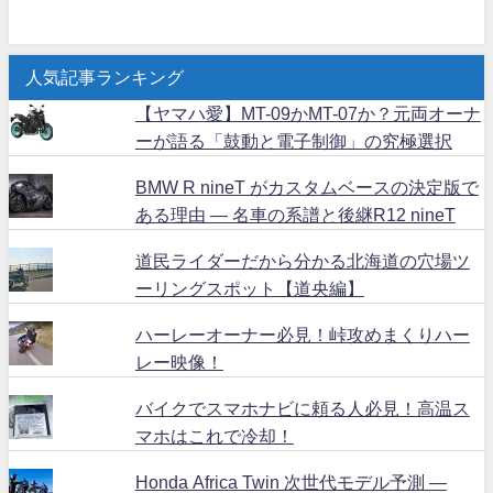
人気記事ランキング
【ヤマハ愛】MT-09かMT-07か？元両オーナ
ーが語る「鼓動と電子制御」の究極選択
BMW R nineT がカスタムベースの決定版で
ある理由 ― 名車の系譜と後継R12 nineT
道民ライダーだから分かる北海道の穴場ツ
ーリングスポット【道央編】
ハーレーオーナー必見！峠攻めまくりハー
レー映像！
バイクでスマホナビに頼る人必見！高温ス
マホはこれで冷却！
Honda Africa Twin 次世代モデル予測 ―