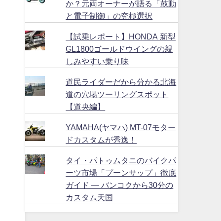
か？元両オーナーが語る「鼓動
と電子制御」の究極選択
【試乗レポート】HONDA 新型
GL1800ゴールドウイングの親
しみやすい乗り味
道民ライダーだから分かる北海
道の穴場ツーリングスポット
【道央編】
YAMAHA(ヤマハ) MT-07モター
ドカスタムが秀逸！
タイ・パトゥムタニのバイクパ
ーツ市場「プーンサップ」徹底
ガイド ― バンコクから30分の
カスタム天国