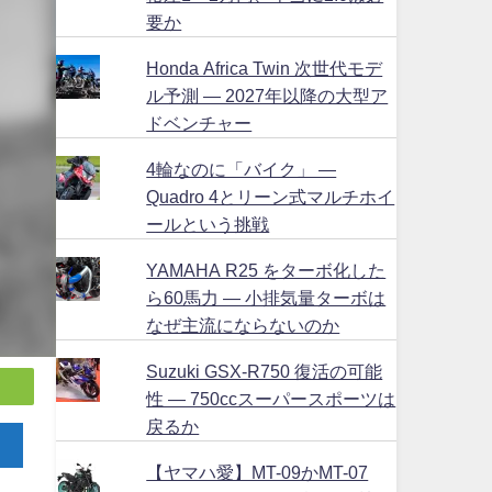
要か
Honda Africa Twin 次世代モデ
ル予測 ― 2027年以降の大型ア
ドベンチャー
4輪なのに「バイク」 ―
Quadro 4とリーン式マルチホイ
ールという挑戦
YAMAHA R25 をターボ化した
ら60馬力 ― 小排気量ターボは
なぜ主流にならないのか
Suzuki GSX-R750 復活の可能
性 ― 750ccスーパースポーツは
戻るか
【ヤマハ愛】MT-09かMT-07