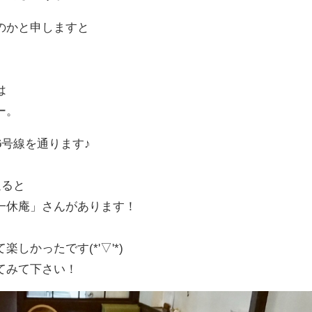
のかと申しますと
）
は
ー。
6号線を通ります♪
通ると
一休庵」さんがあります！
しかったです(*'▽'*)
てみて下さい！