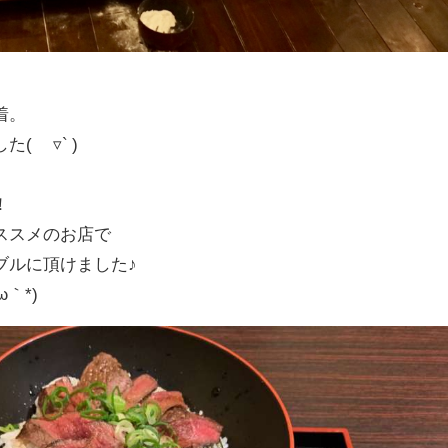
着。
 ´▿` )‬
♪
！
ススメのお店で
ブルに頂けました♪
ω｀*)