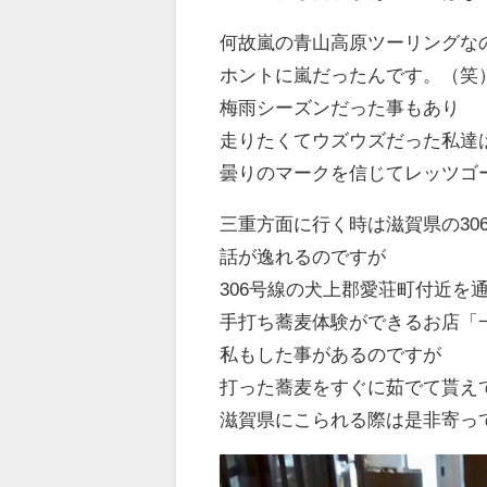
何故嵐の青山高原ツーリングな
ホントに嵐だったんです。（笑
梅雨シーズンだった事もあり
走りたくてウズウズだった私達
曇りのマークを信じてレッツゴ
三重方面に行く時は滋賀県の30
話が逸れるのですが
306号線の犬上郡愛荘町付近を
手打ち蕎麦体験ができるお店「
私もした事があるのですが
打った蕎麦をすぐに茹でて貰えて楽
滋賀県にこられる際は是非寄っ