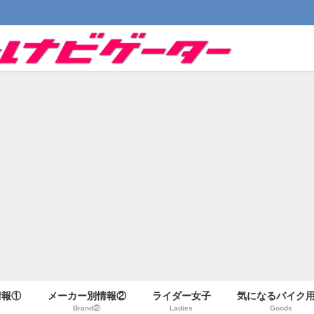
情報①
メーカー別情報②
ライダー女子
気になるバイク
Brand②
Ladies
Goods