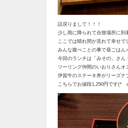
話戻りまして！！！
少し雨に降られて合致場所に到
ここでは晴れ間が見れて幸せでした‪(
みんな腹ぺことの事で昼ごはん
今回のランチは「みその」さん
ツーリング仲間のいおりさんオ
伊賀牛のステーキ丼がリーズナ
こちらでお値段1,250円です‪(*´