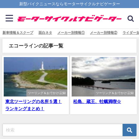
新型バイクニュースならモーターサイクルナビゲーター
新車情報＆スクープ
面白ネタ
メーカー別情報①
メーカー別情報②
ライダー
エコーラインの記事一覧
ツーリング＆おでかけ 記録
ツーリング＆おでかけ 記録
東北ツーリングの名所５選！
松島、蔵王、牡蠣満喫☆
ランキングまとめ！