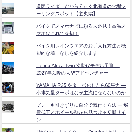
道民ライダーだから分かる北海道の穴場ツ
ーリングスポット【道央編】
バイクでスマホナビに頼る人必見！高温ス
マホはこれで冷却！
バイク用レインウエアのお手入れ方法と機
能的な着こなしを紹介します
Honda Africa Twin 次世代モデル予測 ―
2027年以降の大型アドベンチャー
YAMAHA R25 をターボ化したら60馬力 ―
小排気量ターボはなぜ主流にならないのか
ブレーキ引きずりに自分で気付く方法 ― 燃
費低下とホイール熱から見つける初期サイ
ン