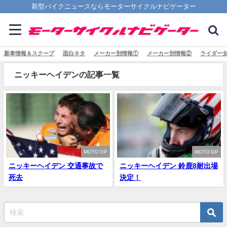
新型バイクニュースならモーターサイクルナビゲーター
新車情報＆スクープ
面白ネタ
メーカー別情報①
メーカー別情報②
ライダー
ニッキーヘイデンの記事一覧
MOTO GP
MOTO GP
ニッキーヘイデン 交通事故で
ニッキーヘイデン 鈴鹿8耐出場
死去
決定！