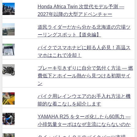
Honda Africa Twin 次世代モデル予測 ―
2027年以降の大型アドベンチャー
道民ライダーだから分かる北海道の穴場ツ
ーリングスポット【道央編】
バイクでスマホナビに頼る人必見！高温ス
マホはこれで冷却！
ブレーキ引きずりに自分で気付く方法 ― 燃
費低下とホイール熱から見つける初期サイ
ン
バイク用レインウエアのお手入れ方法と機
能的な着こなしを紹介します
YAMAHA R25 をターボ化したら60馬力 ―
小排気量ターボはなぜ主流にならないのか