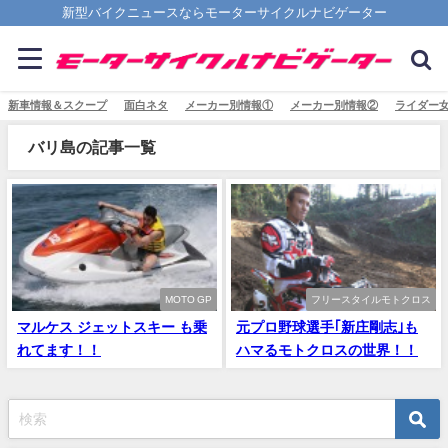
新型バイクニュースならモーターサイクルナビゲーター
新車情報＆スクープ
面白ネタ
メーカー別情報①
メーカー別情報②
ライダー
バリ島の記事一覧
MOTO GP
フリースタイルモトクロス
マルケス ジェットスキー も乗
元プロ野球選手｢新庄剛志｣も
れてます！！
ハマるモトクロスの世界！！