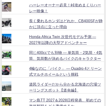
ハーレーオーナー必見！峠攻めまくりハー
レー映像！
長く乗れるホンダはどれか、CB400SFが静
かに頂点に立った理由
Honda Africa Twin 次世代モデル予測 ―
2027年以降の大型アドベンチャー
同じ400ccでも別物 ― 単気筒・2気筒・4気
筒、気筒数が決めるバイクのキャラクター
4輪なのに「バイク」 ― Quadro 4とリーン
式マルチホイールという挑戦
道民ライダーだから分かる北海道の穴場ツ
ーリングスポット【道央編】
マン島TT 2027＆2028日程発表、初めての