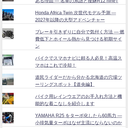
ある理由 ― 名車の系譜と後継R12 nineT
Honda Africa Twin 次世代モデル予測 ―
2027年以降の大型アドベンチャー
ブレーキ引きずりに自分で気付く方法 ― 燃
費低下とホイール熱から見つける初期サイ
ン
バイクでスマホナビに頼る人必見！高温ス
マホはこれで冷却！
道民ライダーだから分かる北海道の穴場ツ
ーリングスポット【道央編】
バイク用レインウエアのお手入れ方法と機
能的な着こなしを紹介します
YAMAHA R25 をターボ化したら60馬力 ―
小排気量ターボはなぜ主流にならないのか