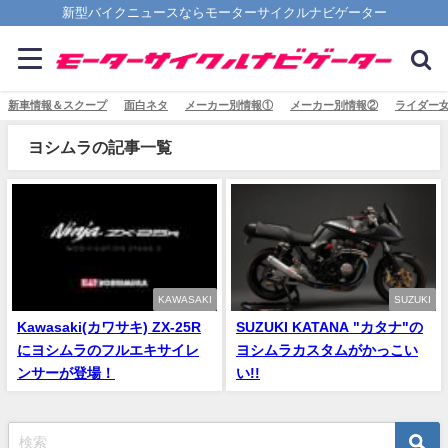
新型バイクニュースならモーターサイクルナビゲーター
新車情報＆スクープ
面白ネタ
メーカー別情報①
メーカー別情報②
ライダー
ヨシムラの記事一覧
KAWASAKI
SUZUKI
Kawasaki(カワサキ) ZX-25R
SUZUKI KATANA "カタナ"の
にヨシムラのフルエキサイレ
ヨシムラカスタムがかっこい
ンサーが登場！
い!!