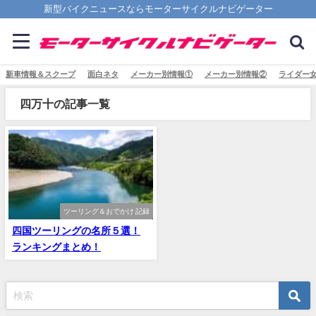
新型バイクニュースならモーターサイクルナビゲーター
新車情報＆スクープ
面白ネタ
メーカー別情報①
メーカー別情報②
ライダー
四万十の記事一覧
ツーリング＆おでかけ 記録
四国ツーリングの名所５選！
ランキングまとめ！