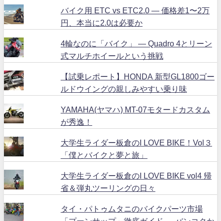
バイク用 ETC vs ETC2.0 ― 価格差1〜2万
円、本当に2.0は必要か
4輪なのに「バイク」 ― Quadro 4とリーン
式マルチホイールという挑戦
【試乗レポート】HONDA 新型GL1800ゴー
ルドウイングの親しみやすい乗り味
YAMAHA(ヤマハ) MT-07モタードカスタム
が秀逸！
大学生ライダー板倉のI LOVE BIKE！Vol３
「僕とバイクと夢と旅」
大学生ライダー板倉のI LOVE BIKE vol4 帰
省＆弾丸ツーリングの日々
タイ・パトゥムタニのバイクパーツ市場