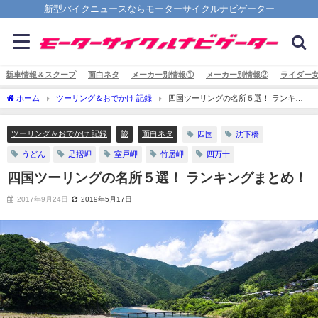
新型バイクニュースならモーターサイクルナビゲーター
新車情報＆スクープ
面白ネタ
メーカー別情報①
メーカー別情報②
ライダー
ホーム
ツーリング＆おでかけ 記録
四国ツーリングの名所５選！ ランキン
グまとめ！
ツーリング＆おでかけ 記録
旅
面白ネタ
四国
沈下橋
うどん
足摺岬
室戸岬
竹居岬
四万十
四国ツーリングの名所５選！ ランキングまとめ！
2017年9月24日
2019年5月17日