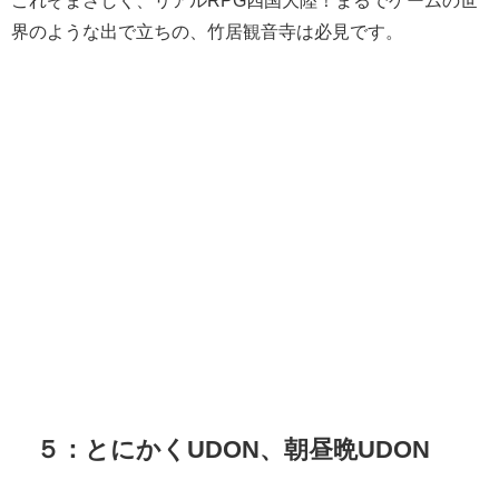
これぞまさしく、リアルRPG四国大陸！まるでゲームの世
界のような出で立ちの、竹居観音寺は必見です。
５：とにかくUDON、朝昼晩UDON