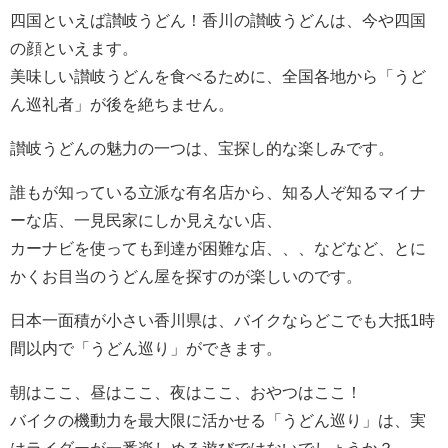
四国といえば讃岐うどん！香川の讃岐うどんは、今や四国
の顔といえます。
美味しい讃岐うどんを食べるために、全国各地から「うど
ん巡礼者」が後を絶ちません。
讃岐うどんの魅力の一つは、宝探し的な楽しみです。
誰もが知っている立派な有名店から、知る人ぞ知るマイナ
ーな店、一見民家にしか見えない店、
カーナビを使っても到達が困難な店、、、などなど、とに
かくお目当のうどん屋を探すのが楽しいのです。
日本一面積が小さい香川県は、バイクならどこでも大抵1時
間以内で「うどん巡り」ができます。
朝はここ、昼はここ、夜はここ、おやつはここ！
バイクの機動力を最大限に活かせる「うどん巡り」は、実
はライダーが一番楽しめる遊びではないでしょうか？