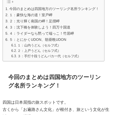
今回のまとめは四国地方のツーリング名所ランキング！
１：豪快な海の道！室戸岬
２：光り輝く南国の岬！足摺岬
３：沈下橋を体験しよう！四万十国道
４：ライダーなら黙って端っこ！竹居岬
５：とにかくUDON、朝昼晩UDON
１：山内うどん（セルフ式）
２：上戸うどん（セルフ式）
３：手打十段うどんバカ一代（セルフ式）
今回のまとめは四国地方のツーリン
グ名所ランキング！
四国は日本屈指の旅スポットです。
古くから「お遍路さん文化」が根付き、旅という文化が生