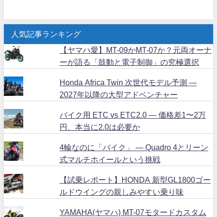
人気記事ランキング
【ヤマハ愛】MT-09かMT-07か？元両オーナ
ーが語る「鼓動と電子制御」の究極選択
Honda Africa Twin 次世代モデル予測 ―
2027年以降の大型アドベンチャー
バイク用 ETC vs ETC2.0 ― 価格差1〜2万
円、本当に2.0は必要か
4輪なのに「バイク」 ― Quadro 4とリーン
式マルチホイールという挑戦
【試乗レポート】HONDA 新型GL1800ゴー
ルドウイングの親しみやすい乗り味
YAMAHA(ヤマハ) MT-07モタードカスタム