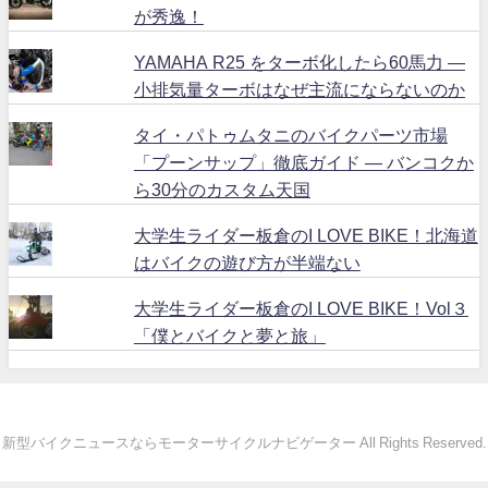
が秀逸！
YAMAHA R25 をターボ化したら60馬力 ―
小排気量ターボはなぜ主流にならないのか
タイ・パトゥムタニのバイクパーツ市場
「プーンサップ」徹底ガイド ― バンコクか
ら30分のカスタム天国
大学生ライダー板倉のI LOVE BIKE！北海道
はバイクの遊び方が半端ない
大学生ライダー板倉のI LOVE BIKE！Vol３
「僕とバイクと夢と旅」
新型バイクニュースならモーターサイクルナビゲーター All Rights Reserved.