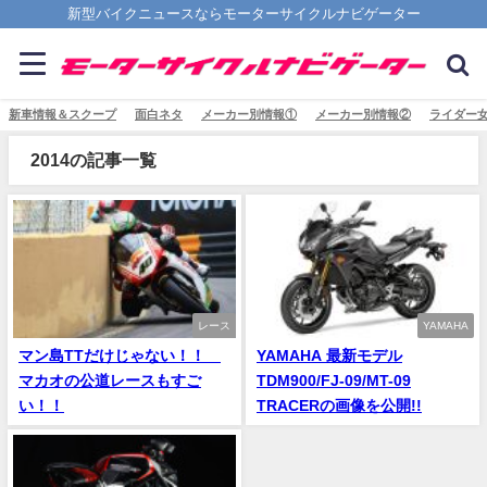
新型バイクニュースならモーターサイクルナビゲーター
新車情報＆スクープ
面白ネタ
メーカー別情報①
メーカー別情報②
ライダー
2014の記事一覧
レース
YAMAHA
マン島TTだけじゃない！！
YAMAHA 最新モデル
マカオの公道レースもすご
TDM900/FJ-09/MT-09
い！！
TRACERの画像を公開!!