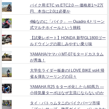
バイク用 ETC vs ETC2.0 ― 価格差1〜2万
円、本当に2.0は必要か
4輪なのに「バイク」 ― Quadro 4とリーン
式マルチホイールという挑戦
【試乗レポート】HONDA 新型GL1800ゴー
ルドウイングの親しみやすい乗り味
YAMAHA(ヤマハ) MT-07モタードカスタム
が秀逸！
大学生ライダー板倉のI LOVE BIKE vol4 帰
省＆弾丸ツーリングの日々
YAMAHA R25 をターボ化したら60馬力 ―
小排気量ターボはなぜ主流にならないのか
タイ・パトゥムタニのバイクパーツ市場