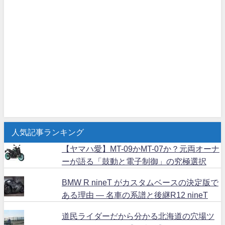
人気記事ランキング
【ヤマハ愛】MT-09かMT-07か？元両オーナ
ーが語る「鼓動と電子制御」の究極選択
BMW R nineT がカスタムベースの決定版で
ある理由 ― 名車の系譜と後継R12 nineT
道民ライダーだから分かる北海道の穴場ツ