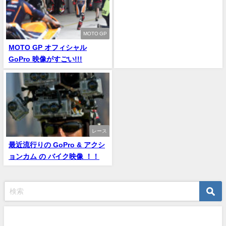
MOTO GP
MOTO GP オフィシャル
GoPro 映像がすごい!!!
レース
最近流行りの GoPro & アクシ
ョンカム の バイク映像 ！！