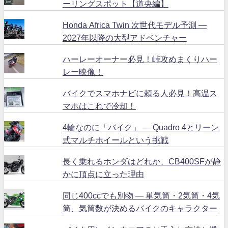
ーリングスポット【道央編】
Honda Africa Twin 次世代モデル予測 ―
2027年以降の大型アドベンチャー
ハーレーオーナー必見！峠攻めまくりハー
レー映像！
バイクでスマホナビに頼る人必見！高温ス
マホはこれで冷却！
4輪なのに「バイク」 ― Quadro 4とリーン
式マルチホイールという挑戦
長く乗れるホンダはどれか、CB400SFが静
かに頂点に立った理由
同じ400ccでも別物 ― 単気筒・2気筒・4気
筒、気筒数が決めるバイクのキャラクター