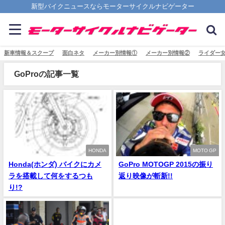
新型バイクニュースならモーターサイクルナビゲーター
新車情報＆スクープ
面白ネタ
メーカー別情報①
メーカー別情報②
ライダー
GoProの記事一覧
HONDA
MOTO GP
Honda(ホンダ) バイクにカメ
GoPro MOTOGP 2015の振り
ラを搭載して何をするつも
返り映像が斬新!!
り!?