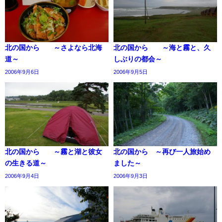
北の国から ～さよなら北海
北の国から ～海と霧と、久
道～
しぶりの都会～
2006年9月6日
2006年9月5日
北の国から ～霧と湖と彼女
北の国から ～再び一人旅始め
の生きる道～
ました～
2006年9月4日
2006年9月3日