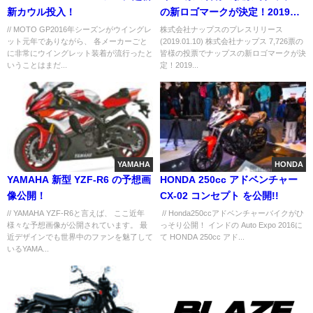
新カウル投入！
の新ロゴマークが決定！2019年2
月よりホ ームページ・店舗看板
// MOTO GP2016年シーズンがウイングレ
株式会社ナップスのプレスリリース
ット元年でありながら、 各メーカーごと
(2019.01.10) 株式会社ナップス 7,726票の
等順次変更、国内店舗営業とグ
に非常にウイングレット装着が流行ったと
皆様の投票でナップスの新ロゴマークが決
ローバル展開を強 化してまいり
いうことはまだ...
定！2019...
ます。
YAMAHA
HONDA
YAMAHA 新型 YZF-R6 の予想画
HONDA 250cc アドベンチャー
像公開！
CX-02 コンセプト を公開!!
// YAMAHA YZF-R6と言えば、 ここ近年
// Honda250ccアドベンチャーバイクがひ
様々な予想画像が公開されています。 最
っそり公開！ インドの Auto Expo 2016に
近デザインでも世界中のファンを魅了して
て HONDA 250cc アド...
いるYAMA...