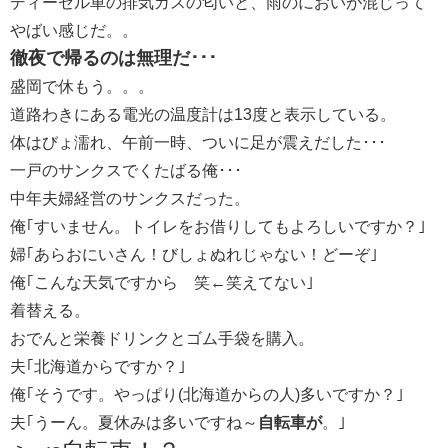
ディーゼル車の排気ガスの匂いと、雨のにおいが混じって
やばい感じだ。。
徹夜で帰るのは無理だ･･･
盛岡で休もう。。。
道路わきにある電光の温度計は13度と表示している。
体はびょ濡れ、午前一時、ついに足が震えだした･･･
一戸のサンクスでくたばる俺･･･
中年夫婦経営のサンクスだった。
俺｢すいません。トイレをお借りしてもよろしいですか？｣
婦｢あらおにいさん！びしょぬれじゃない！どーぞ｣
俺｢こんな天気ですから 笑←笑えてない｣
着替える。
おでんと栄養ドリンクとゴム手袋を購入。
夫｢北海道からですか？｣
俺｢そうです。やっぱり(北海道からの人)多いですか？｣
夫｢うーん。夏休みは多いですね～
自転車が
。｣