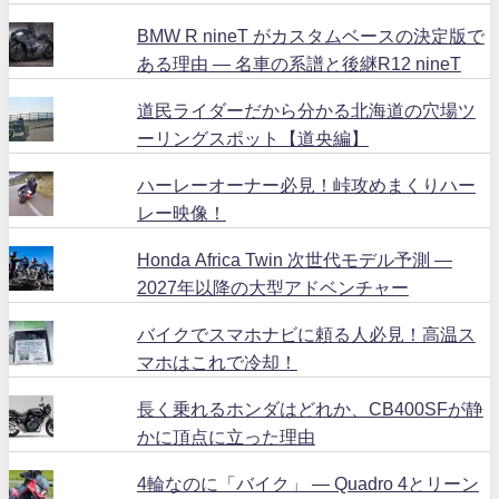
BMW R nineT がカスタムベースの決定版で
ある理由 ― 名車の系譜と後継R12 nineT
道民ライダーだから分かる北海道の穴場ツ
ーリングスポット【道央編】
ハーレーオーナー必見！峠攻めまくりハー
レー映像！
Honda Africa Twin 次世代モデル予測 ―
2027年以降の大型アドベンチャー
バイクでスマホナビに頼る人必見！高温ス
マホはこれで冷却！
長く乗れるホンダはどれか、CB400SFが静
かに頂点に立った理由
4輪なのに「バイク」 ― Quadro 4とリーン