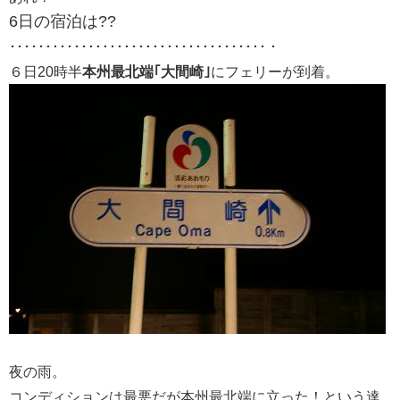
6日の宿泊は??
････････････････････････････････････・
６日20時半
本州最北端｢大間崎｣
にフェリーが到着。
夜の雨。
コンディションは最悪だが本州最北端に立った！という達