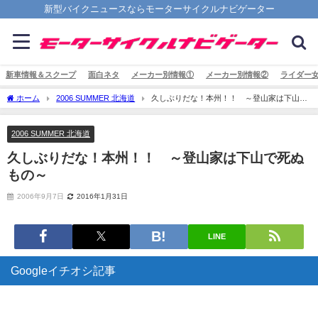
新型バイクニュースならモーターサイクルナビゲーター
新車情報＆スクープ
面白ネタ
メーカー別情報①
メーカー別情報②
ライダー
ホーム
2006 SUMMER 北海道
久しぶりだな！本州！！ ～登山家は下山で
死ぬもの～
2006 SUMMER 北海道
久しぶりだな！本州！！ ～登山家は下山で死ぬ
もの～
2006年9月7日
2016年1月31日
LINE
Googleイチオシ記事