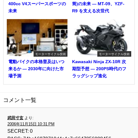
400cc V4スーパースポーツの
筒)の未来 ― MT-09、YZF-
未来
R9 を支える次世代
モーターサイクル技術
モーターサイクル技術
電動バイクの本格普及はいつ
Kawasaki Ninja ZX-10R 次
来るか ― 2030年に向けた市
期型予想 ― 200PS時代のフ
場予測
ラッグシップ進化
コメント一覧
武田寸玄
より:
2006年11月15日 10:31 PM
SECRET: 0