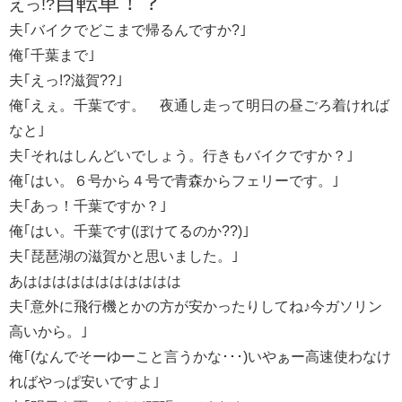
自転車！？
えっ!?
夫｢バイクでどこまで帰るんですか?｣
俺｢千葉まで｣
夫｢えっ!?滋賀??｣
俺｢えぇ。千葉です。 夜通し走って明日の昼ごろ着ければ
なと｣
夫｢それはしんどいでしょう。行きもバイクですか？｣
俺｢はい。６号から４号で青森からフェリーです。｣
夫｢あっ！千葉ですか？｣
俺｢はい。千葉です(ぼけてるのか??)｣
夫｢琵琶湖の滋賀かと思いました。｣
あははははははははははは
夫｢意外に飛行機とかの方が安かったりしてね♪今ガソリン
高いから。｣
俺｢(なんでそーゆーこと言うかな･･･)いやぁー高速使わなけ
ればやっぱ安いですよ｣