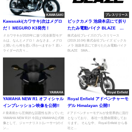
KAWASAKI
プレスリリース
Kawasaki(カワサキ)次はメグロ
ビックカメラ 池袋本店にて折り
だ！ MEGURO K3発売！
たたみ電動バイク BLAZE
SMART EV(ブレイズスマート
// カワサキが2020年に放つ完全新型モデ
株式会社ブレイズのプレスリリース
ルは、なんとメグロ！ みなさま、メグロ
(2019.10.04) 株式会社ブレイズ ビックカ
EV)の販売を新た にスタート！！
と聞いたら何を思い浮かべますか？ 若い
メラ 池袋本店にて折りたたみ電動バイク
ライダーの方々...
BLAZE SMA...
YAMAHA
Royal Enfield
YAMAHA NEW R1 オフィシャル
Royal Enfield アドベンチャーモ
インプレッション映像を公開!!
デル Himalayan 公開!!
// 発表前から圧倒的な話題性を誇っていた
// アドベンチャーモデルが全世界的に流行
YAMAHA NEW R1!! 今回はYAMAHA公式映
となっており、 各社一生懸命開発してお
像として、ジャーナリスト(レーサー)のイ
ります。 そんな中、 Royal Enfield から各
ン...
社と...