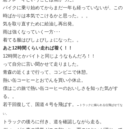
バイクに乗り始めてからまだ一年も経っていないが、この
時ばかりは本気でこけるかと思った。。。
気を取り直すために給油し再出発。
雨は強くなっていく一方･･･
着てる服はびしょびしょになった。。
あと12時間くらい走れば着く！！
12時間とかバイトと同じようなもんだろ！！
って自分に言い聞かせて走りました。
青森の近くまで行って、コンビニで休憩。
熱い缶コーヒーとおでんを買い小休止。
僕はこの旅で熱い缶コーヒーのおいしさを知った気がす
る。。
若干回復して、国道４号を飛ばす。
←トラックに煽られる位飛ばせてな
い。
トラックの後ろに付き、道を確認しながら走る。