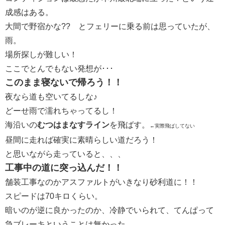
成感はある。
大間で野宿かな?? とフェリーに乗る前は思っていたが、
雨。
場所探しが難しい！
ここでとんでもない発想が･･･
このまま寝ないで帰ろう！！
夜なら道も空いてるしな♪
どーせ雨で濡れちゃってるし！
海沿いの
むつはまなすライン
を飛ばす。
←実際飛ばしてない
昼間に走れば確実に素晴らしい道だろう！
と思いながら走っていると、、、
工事中の道に突っ込んだ！！
舗装工事なのかアスファルトがいきなり砂利道に！！
スピードは70キロくらい。
暗いのが逆に良かったのか、冷静でいられて、てんぱって
急ブレーキということは無かった。