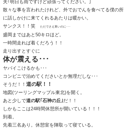
夫｢明日も雨ですけど頑張ってください。｣
散々な事を言われたけれど、外でおでんを食べてる僕の所
に話しかけに来てくれるあたりは暖かい。
サンクス！！笑
ただでさえ寒いのに･･･
盛岡まではあと50キロほど。
一時間走れば着くだろう！！
走り出すとすぐに
体が震える･･･
ヤバイこけるかも･･･
コンビニで泊めてくださいとか無理だしな･･･
道の駅！！
そうだ！！
地図(ツーリングマップル東北)を開く。
あと少しで
道の駅｢石神の丘｣
だ！！
しかもここは24時間休憩所が開いている！！！
到着。
先着三名あり。休憩室を陣取って寝ている。