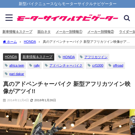
新型バイクニュースならモーターサイクルナビゲーター
新車情報＆スクープ
面白ネタ
メーカー別情報①
メーカー別情報②
ライダー
ホーム
HONDA
真のアドベンチャーバイク 新型アフリカツイン映像がアツ
イ!!
HONDA
新車情報＆スクープ
HONDA
アフリカツイン
africa twin
rally
アドベンチャーバイク
crf1000
offroad
pari dakar
真のアドベンチャーバイク 新型アフリカツイン映
像がアツイ!!
2014年11月4日
2016年1月26日