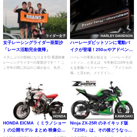
ライダー女子
HARLEY DAVIDSON
女子レーシングライダー亜梨沙
ハーレーダビットソンに電動バ
「レース活動完全復帰」
イクが登場！250㏄やアドベンチ
ャーも？
// 久しぶりの投稿になります😊 看護師兼
ハーレーの革新が始まる 「ハーレーダビ
レーシングライダーの亜梨沙です＾＾ こ
ットソン」と言えば、今年創立115年を迎
こ半年の間に沢山のご縁があり、先月...
える老舗バイクメーカー。 「アメリカの
魂」と言われ、メイドイン...
HONDA
KAWASAKI
HONDA EICMA （ ミラノショー
Ninja ZX-25R のネイキッド版
）の公開モデル まとめ 映像公
「Z25R」は、その後どうなった
開！
か