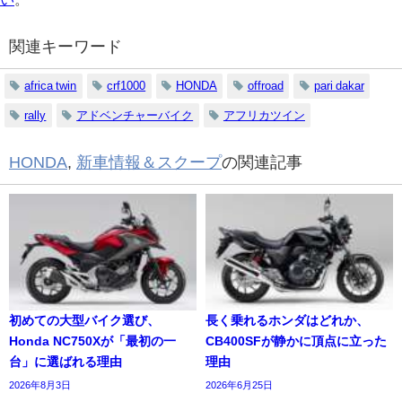
関連キーワード
africa twin
crf1000
HONDA
offroad
pari dakar
rally
アドベンチャーバイク
アフリカツイン
HONDA
,
新車情報＆スクープ
の関連記事
初めての大型バイク選び、
長く乗れるホンダはどれか、
Honda NC750Xが「最初の一
CB400SFが静かに頂点に立った
台」に選ばれる理由
理由
2026年8月3日
2026年6月25日