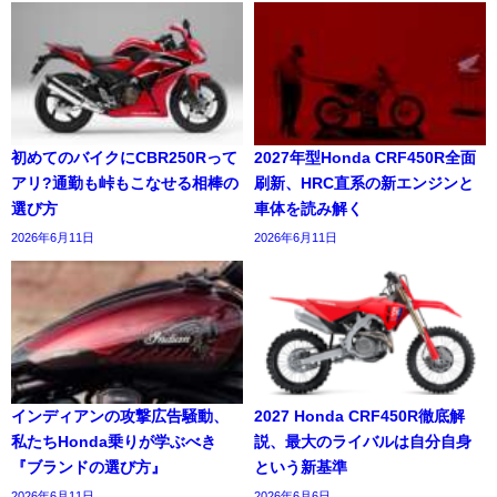
初めてのバイクにCBR250Rって
2027年型Honda CRF450R全面
アリ?通勤も峠もこなせる相棒の
刷新、HRC直系の新エンジンと
選び方
車体を読み解く
2026年6月11日
2026年6月11日
インディアンの攻撃広告騒動、
2027 Honda CRF450R徹底解
私たちHonda乗りが学ぶべき
説、最大のライバルは自分自身
『ブランドの選び方』
という新基準
2026年6月11日
2026年6月6日