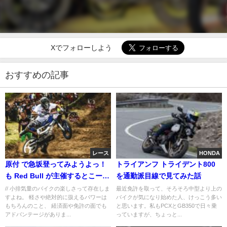
Xでフォローしよう
おすすめの記事
レース
HONDA
原付 で急坂登ってみようよっ！
トライアンフ トライデント800
も Red Bull が主催するとこーな
を通勤派目線で見てみた話
る。
// 小排気量のバイクの楽しさって存在しま
最近免許を取って、そろそろ中型より上の
すよね。 軽さや絶対的に扱えるパワーは
バイクが気になり始めた人、けっこう多い
もちろんのこと、 経済面や免許の面でも
と思います。私もPCXとGB350で日々乗
アドバンテージがありま...
っていますが、ちょっと...