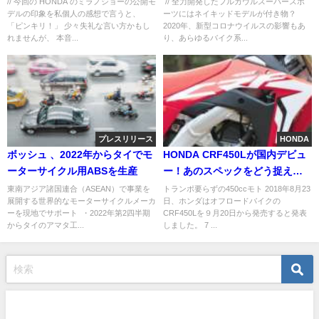
// 今回の HONDA のミラノショーの公開モ
// 全力開発したフルカウルスーパースポ
デルの印象を私個人の感想で言うと、
ーツにはネイキッドモデルが付き物？
「ピンキリ！」 少々失礼な言い方かもし
2020年、新型コロナウイルスの影響もあ
れませんが、 本音...
り、あらゆるバイク系...
プレスリリース
HONDA
ボッシュ 、2022年からタイでモ
HONDA CRF450Lが国内デビュ
ーターサイクル用ABSを生産
ー！あのスペックをどう捉える
べきか？
東南アジア諸国連合（ASEAN）で事業を
トランポ要らずの450ccモト 2018年8月23
展開する世界的なモーターサイクルメーカ
日、ホンダはオフロードバイクの
ーを現地でサポート ・2022年第2四半期
CRF450Lを９月20日から発売すると発表
からタイのアマタ工...
しました。 7 ...