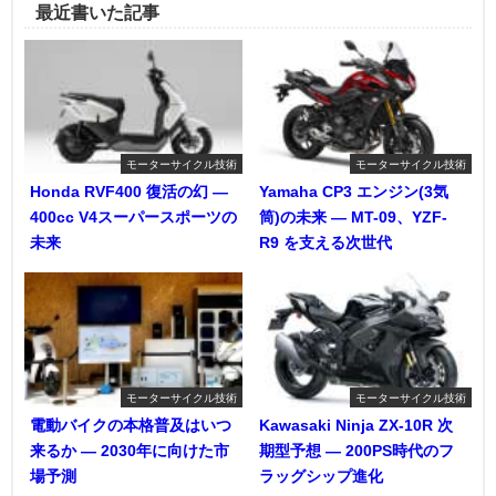
最近書いた記事
モーターサイクル技術
モーターサイクル技術
Honda RVF400 復活の幻 ―
Yamaha CP3 エンジン(3気
400cc V4スーパースポーツの
筒)の未来 ― MT-09、YZF-
未来
R9 を支える次世代
モーターサイクル技術
モーターサイクル技術
電動バイクの本格普及はいつ
Kawasaki Ninja ZX-10R 次
来るか ― 2030年に向けた市
期型予想 ― 200PS時代のフ
場予測
ラッグシップ進化