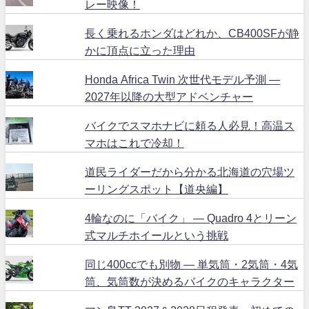
レー映像！
長く乗れるホンダはどれか、CB400SFが静
かに頂点に立った理由
Honda Africa Twin 次世代モデル予測 ―
2027年以降の大型アドベンチャー
バイクでスマホナビに頼る人必見！高温ス
マホはこれで冷却！
道民ライダーだから分かる北海道の穴場ツ
ーリングスポット【道央編】
4輪なのに「バイク」 ― Quadro 4とリーン
式マルチホイールという挑戦
同じ400ccでも別物 ― 単気筒・2気筒・4気
筒、気筒数が決めるバイクのキャラクター