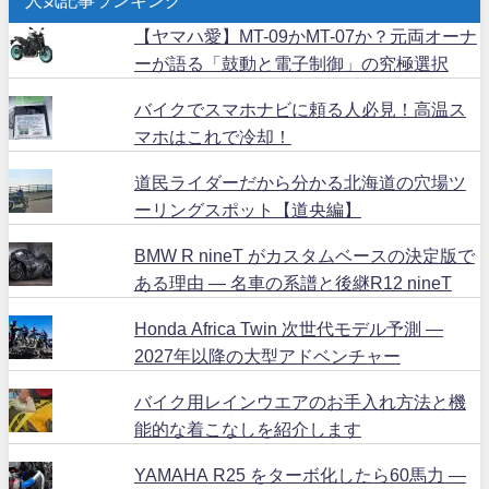
人気記事ランキング
【ヤマハ愛】MT-09かMT-07か？元両オーナ
ーが語る「鼓動と電子制御」の究極選択
バイクでスマホナビに頼る人必見！高温ス
マホはこれで冷却！
道民ライダーだから分かる北海道の穴場ツ
ーリングスポット【道央編】
BMW R nineT がカスタムベースの決定版で
ある理由 ― 名車の系譜と後継R12 nineT
Honda Africa Twin 次世代モデル予測 ―
2027年以降の大型アドベンチャー
バイク用レインウエアのお手入れ方法と機
能的な着こなしを紹介します
YAMAHA R25 をターボ化したら60馬力 ―