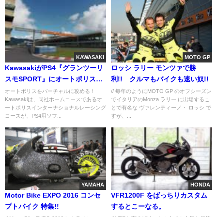
KAWASAKI
MOTO GP
KawasakiがPS4『グランツーリ
ロッシ ラリー モンツァで勝
スモSPORT』にオートポリスの
利!! クルマもバイクも速い奴!!
追加を発表
オートポリスをバーチャルに攻める！
// 毎年のようにMOTO GP のオフシーズン
Kawasakiは、同社ホームコースであるオ
でイタリアのMonza ラリー に出場するこ
ートポリスインターナショナルレーシング
とで有名な ヴァレンティーノ・ ロッシ で
コースが、PS4用ソフ...
すが、...
YAMAHA
HONDA
Motor Bike EXPO 2016 コンセ
VFR1200F をばっちりカスタム
プトバイク 特集!!
するとこーなる。