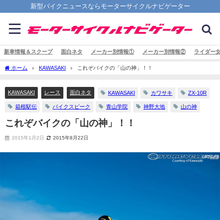
新型バイクニュースならモーターサイクルナビゲーター
新車情報＆スクープ
面白ネタ
メーカー別情報①
メーカー別情報②
ライダー
ホーム
KAWASAKI
これぞバイクの「山の神」！！
KAWASAKI
レース
面白ネタ
KAWASAKI
カワサキ
ZX-10R
箱根駅伝
パイクスピーク
青山学院
神野大地
山の神
これぞバイクの「山の神」！！
2015年1月2日
2015年8月22日