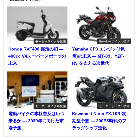
モーターサイクル技術
モーターサイクル技術
Honda RVF400 復活の幻 ―
Yamaha CP3 エンジン(3気
400cc V4スーパースポーツの
筒)の未来 ― MT-09、YZF-
未来
R9 を支える次世代
モーターサイクル技術
モーターサイクル技術
電動バイクの本格普及はいつ
Kawasaki Ninja ZX-10R 次
来るか ― 2030年に向けた市
期型予想 ― 200PS時代のフ
場予測
ラッグシップ進化