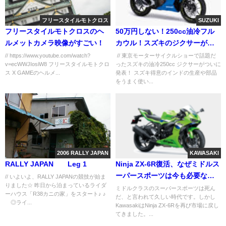
フリースタイルモトクロス
SUZUKI
フリースタイルモトクロスのヘ
50万円しない！250cc油冷フル
ルメットカメラ映像がすごい！
カウル！スズキのジクサーが来
た!!
// https://www.youtube.com/watch?
// 東京モーターサイクルショーで話題だ
v=ecWWJIosiW8 フリースタイルモトクロ
ったスズキの油冷250cc ジクサーがついに
ス X GAMEのヘルメ...
発表！ スズキ得意のインドの生産や部品
をうまく使い...
2006 RALLY JAPAN
KAWASAKI
RALLY JAPAN Leg 1
Ninja ZX-6R復活、なぜミドルス
ーパースポーツは今も必要なの
// いよいよ、RALLY JAPANの競技が始ま
りました☆ 昨日から泊まっているライダ
か
ミドルクラスのスーパースポーツは死ん
ーハウス「R38カニの家」をスタート♪ ♪
だ、と言われて久しい時代です。しかし
◎ライ...
KawasakiはNinja ZX-6Rを再び市場に戻し
てきました。...