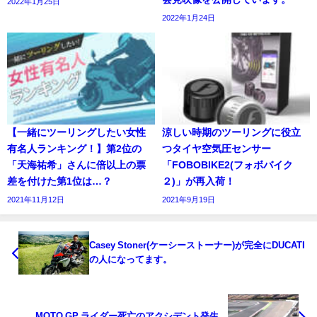
2022年1月25日
2022年1月24日
【一緒にツーリングしたい女性
涼しい時期のツーリングに役立
有名人ランキング！】第2位の
つタイヤ空気圧センサー
「天海祐希」さんに倍以上の票
「FOBOBIKE2(フォボバイク
差を付けた第1位は…？
２)」が再入荷！
2021年11月12日
2021年9月19日
Casey Stoner(ケーシーストーナー)が完全にDUCATI
の人になってます。
MOTO GP ライダー死亡のアクシデント発生。