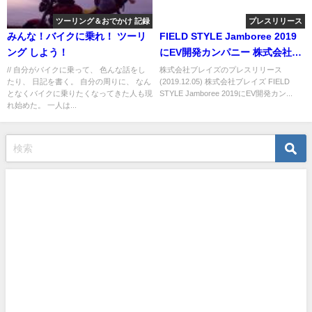
ツーリング＆おでかけ 記録
プレスリリース
みんな！バイクに乗れ！ ツーリ
FIELD STYLE Jamboree 2019
ング しよう！
にEV開発カンパニー 株式会社ブ
レイズが出展します！
// 自分がバイクに乗って、 色んな話をし
株式会社ブレイズのプレスリリース
たり、 日記を書く。 自分の周りに、 なん
(2019.12.05) 株式会社ブレイズ FIELD
となくバイクに乗りたくなってきた人も現
STYLE Jamboree 2019にEV開発カン...
れ始めた。 一人は...