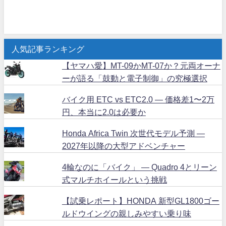
人気記事ランキング
【ヤマハ愛】MT-09かMT-07か？元両オーナ
ーが語る「鼓動と電子制御」の究極選択
バイク用 ETC vs ETC2.0 ― 価格差1〜2万
円、本当に2.0は必要か
Honda Africa Twin 次世代モデル予測 ―
2027年以降の大型アドベンチャー
4輪なのに「バイク」 ― Quadro 4とリーン
式マルチホイールという挑戦
【試乗レポート】HONDA 新型GL1800ゴー
ルドウイングの親しみやすい乗り味