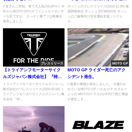
二輪車向け安全運転支援システ
// 皆さんご存知、巷で大人気のGoPro☆ 今
ボッシュのプレスリリース(2019.11.05) 報
年からMOTO GPのオフィシャルスポンサ
道関係各位 ボッシュ EICMA2019: ボッシ
ム カワサキが初めて日本の二輪
ーな訳ですが、 さっそく激アツな映像を
ュの二輪車向け安全運転支援システム
車メーカーとして採用を発表
発見しました...
カ...
プレスリリース
MOTO GP
【トライアンフモーターサイク
MOTO GP ライダー死亡のアク
ルズジャパン株式会社】 『特別
シデント発生。
キャンペーン 』開催のご案内
トライアンフモーターサイクルズジャパン
// 最悪の事態が発生しました。 今週行わ
株式会社のプレスリリース(2020.03.06) ト
れているMOTO GP バルセロナ カタルー
～1.99％特別低金 利ローン、免
ライアンフモーターサイクルズジャパン株
ニャの MOTO2クラスののFP2で死亡事故
許取得サポート5万円～
式会社 『特...
が発生しま...