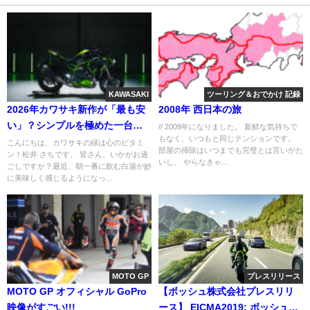
KAWASAKI
ツーリング＆おでかけ 記録
2026年カワサキ新作が「最も安
2008年 西日本の旅
い」？シンプルを極めた一台に
// 2009年になりました。 新鮮な気持ちで
もなく、いつもと同じテンションです。
古参ファンの心が震える理由
こんにちは、カワサキの緑は心のビタミ
部屋の掃除はいつまでも完璧とは言いがた
ン！松井 さちです。 皆さん、いかがお過
いし、 やらなきゃ...
ごしですか？最近、朝一番に飲む白湯が妙
に美味しく感じるようになっ...
MOTO GP
プレスリリース
MOTO GP オフィシャル GoPro
【ボッシュ株式会社プレスリリ
映像がすごい!!!
ース】 EICMA2019: ボッシュの