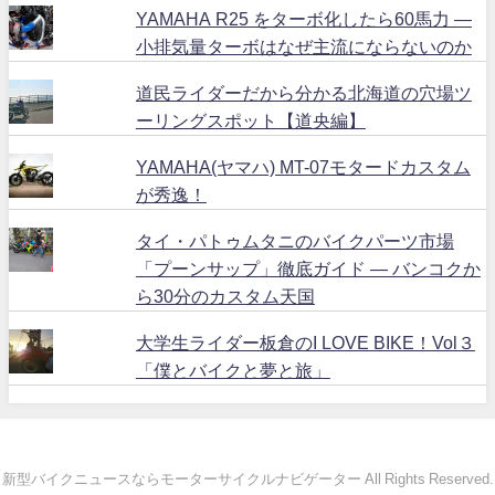
YAMAHA R25 をターボ化したら60馬力 ―
小排気量ターボはなぜ主流にならないのか
道民ライダーだから分かる北海道の穴場ツ
ーリングスポット【道央編】
YAMAHA(ヤマハ) MT-07モタードカスタム
が秀逸！
タイ・パトゥムタニのバイクパーツ市場
「プーンサップ」徹底ガイド ― バンコクか
ら30分のカスタム天国
大学生ライダー板倉のI LOVE BIKE！Vol３
「僕とバイクと夢と旅」
新型バイクニュースならモーターサイクルナビゲーター All Rights Reserved.