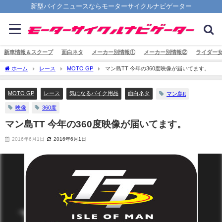
新型バイクニュースならモーターサイクルナビゲーター
新車情報＆スクープ
面白ネタ
メーカー別情報①
メーカー別情報②
ライダー
ホーム
レース
MOTO GP
マン島TT 今年の360度映像が届いてます。
MOTO GP
レース
気になるバイク用品
面白ネタ
マン島tt
映像
360度
マン島TT 今年の360度映像が届いてます。
2016年6月1日
2016年6月1日