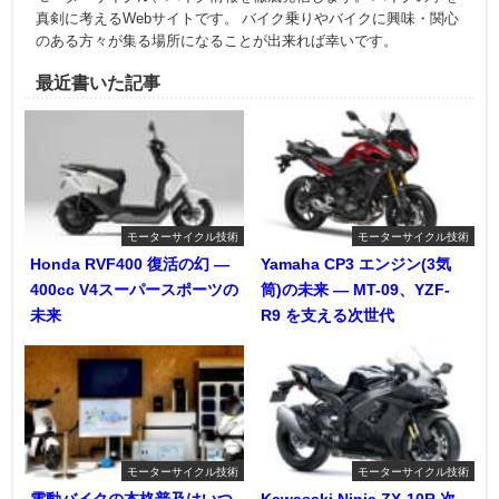
真剣に考えるWebサイトです。 バイク乗りやバイクに興味・関心
のある方々が集る場所になることが出来れば幸いです。
最近書いた記事
モーターサイクル技術
モーターサイクル技術
Honda RVF400 復活の幻 ―
Yamaha CP3 エンジン(3気
400cc V4スーパースポーツの
筒)の未来 ― MT-09、YZF-
未来
R9 を支える次世代
モーターサイクル技術
モーターサイクル技術
電動バイクの本格普及はいつ
Kawasaki Ninja ZX-10R 次