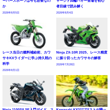
ーパースポーツは今も必要なの
ャージド四輪バギー登場を初心
か
者目線で読み解く
2026年8月5日
2026年8月4日
レース当日の燃料補給術、カワ
Ninja ZX-10R 2025、レース精度
サキKXライダーに学ぶ持久戦の
に振り切ったカワサキの解答
科学
2026年7月28日
2026年8月1日
Ninja 1100SX SE入門ガイド、ス
Kawasaki KX327で2ストが帰っ