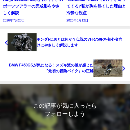
ポーツツアラーの完成形をやさ
てくる?私が胸を熱くした理由と
しく解説
冷静な視点
2026年7月28日
2026年6月12日
ホンダRC30とは何か？伝説のVFR750Rを初心者向
けにやさしく解説します
BMW F450GSが気になる！スズキ派の僕が感じた
『最初の冒険バイク』の正解
この記事が気に入ったら
フォローしよう