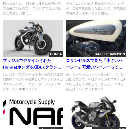
行われました。 個人的に非常に好感の持
ターボエンジンの全貌をスクープ ホンダ
てるモデルなので、 早く日本でも正規販
が、二輪事業の新たな柱として、前代未聞
売して欲しい限り...
の電動ターボエンジンの開発...
HONDA
HARLEY DAVIDSON
ブラジルでデザインされた
ロサンゼルスで見た「小さいハ
Honda(ホンダ)の直4スクランブ
ーレー」可愛いハーレーってあ
ラーが面白い！
りかも？
いかにもパワフルそうなHondaの水冷直列
あ、ちっちゃなハーレーみっけ！ つい1か
四気筒エンジンを搭載したファットタイヤ
月ほど前まで、私はアメリカのロサンゼル
のスクランブラーです。 ブラジル人デザ
スにしばらく滞在していました。 ロスと
イナーのレオポルフィリ...
言えば「ハリウッドサイン...