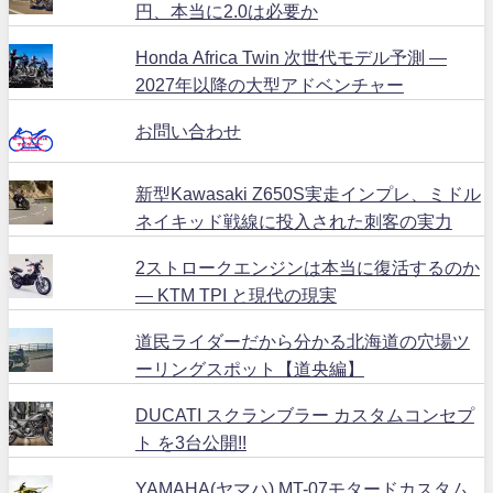
円、本当に2.0は必要か
Honda Africa Twin 次世代モデル予測 ―
2027年以降の大型アドベンチャー
お問い合わせ
新型Kawasaki Z650S実走インプレ、ミドル
ネイキッド戦線に投入された刺客の実力
2ストロークエンジンは本当に復活するのか
― KTM TPI と現代の現実
道民ライダーだから分かる北海道の穴場ツ
ーリングスポット【道央編】
DUCATI スクランブラー カスタムコンセプ
ト を3台公開!!
YAMAHA(ヤマハ) MT-07モタードカスタム