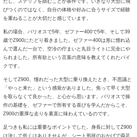
だし、ステップを踏むことが条件です。いきなり大型に飛
びつくのではなく、自分の体格や好みに合うサイズで経験
を重ねることが大切だと感じています。
私の場合、バリオスで5年、ゼファー400で5年、そして39
歳でZ900にたどり着きました。ゼファー400は形に惚れ込
んで選んだ一台で、空冷の佇まいと丸目ライトに完全にや
られました。所有欲という言葉の意味を教えてくれたバイ
クです。
そしてZ900。憧れだった大型に乗り換えたとき、不思議と
「やっと来た」という感覚がありました。焦って早く大型
を取らなくて良かった、と心から思います。バリオスで操
作の基礎を、ゼファーで所有する喜びを学んだからこそ、
Z900の重厚な走りを素直に味わえているのです。
足つきも私には重要なポイントでした。身長に対してZ900
は決して低くはありませんが、シート形状のおかげで両足