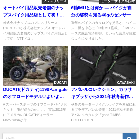
プレスリリース
モーターサイクル技術
オートバイ用品販売老舗のナッ
6軸IMUとは何か ― バイクが自
プスバイク用品店として初！
分の姿勢を知る40gのセンサー
NTTドコモ「 dショッピング」に
株式会社ナップスのプレスリリース
近年のバイクのカタログを見ると、ハイエ
(2019.06.26) 株式会社ナップス オートバ
ンド機を中心に「6軸IMU 搭載」「IMU ベ
出店2019年6月26日よりオープ
イ用品販売老舗のナップスバイク用品店と
ースの統合電子制御」といった言葉が目立
ン
して初！NTTドコ...
つようになりました...
DUCATI
KAWASAKI
DUCATI(ドカティ)1199Panigale
アパレルコレクション、カワサ
のオフロードモデルいよいよ発
キプラザから2021年秋冬新作リ
売か⁉
リース
// スーパースポーツのオフロードバイク化
秋冬のモーターサイクルライフを素敵に彩
キット、誰が買うのか。。。 実は2013年
るプラザアパレル登場！2021年秋冬新作
にアメリカのDUCATIディーラー
アパレルカタログ「good TIMES
MotoCorsaが作...
COLLECTION ...