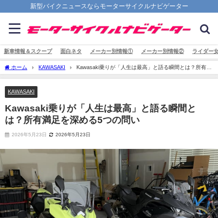
新型バイクニュースならモーターサイクルナビゲーター
新車情報＆スクープ
面白ネタ
メーカー別情報①
メーカー別情報②
ライダー
ホーム
KAWASAKI
Kawasaki乗りが「人生は最高」と語る瞬間とは？所有満
足を深める5つの問い
KAWASAKI
Kawasaki乗りが「人生は最高」と語る瞬間と
は？所有満足を深める5つの問い
2026年5月23日
2026年5月23日