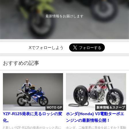
最新情報をお届けします
Xでフォローしよう
おすすめの記事
MOTO GP
新車情報＆スクープ
YZF-R125発表に見るロッシの変
ホンダ(Honda) V3電動ターボエ
化。
ンジンの最新情報公開！
// 新しいYZF-R125の発表がロッシと共に
ホンダ、二輪業界に革命を起こすか？電動