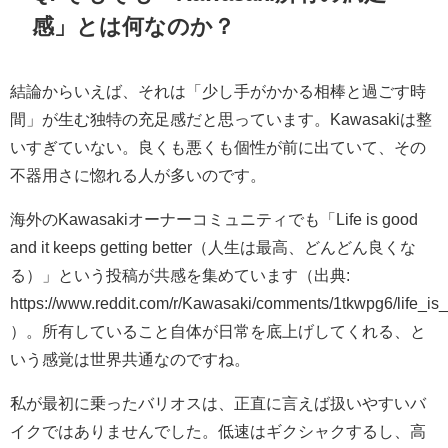
感」とは何なのか？
結論からいえば、それは「少し手がかかる相棒と過ごす時
間」が生む独特の充足感だと思っています。Kawasakiは整
いすぎていない。良くも悪くも個性が前に出ていて、その
不器用さに惚れる人が多いのです。
海外のKawasakiオーナーコミュニティでも「Life is good
and it keeps getting better（人生は最高、どんどん良くな
る）」という投稿が共感を集めています（出典:
https://www.reddit.com/r/Kawasaki/comments/1tkwpg6/life_is
）。所有していること自体が日常を底上げしてくれる、と
いう感覚は世界共通なのですね。
私が最初に乗ったバリオスは、正直に言えば扱いやすいバ
イクではありませんでした。低速はギクシャクするし、高