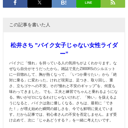
LINE
この記事を書いた人
松井さち ”バイク女子じゃない女性ライダ
ー”
バイクに「憧れ」を持っている人の気持ちがよくわかります。な
ぜなら自分がそうだったから。雑誌で見たZ900RSのシルエット
に一目惚れして、胸が熱くなって、「いつか乗りたい」から「絶
対に乗る」に変わった。けれど現実は、足つき、取り回し、重
さ、立ちゴケへの不安。その“憧れと不安のギャップ”を、何度も
味わってきました。 でも、工夫と練習でちゃんと乗れるようにな
る。怖いがゼロになるわけじゃないけれど、「怖い」を扱えるよ
うになると、バイクは急に優しくなる。さちは、最初に「でき
た！」が増え始めた瞬間の嬉しさを、今でも鮮明に覚えていま
す。だから記事では、初心者さんの不安を否定しません。まず受
け止めて、次に「じゃあどうする？」を一緒に考えたいです。