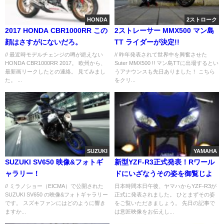
HONDA
2ストローク
2017 HONDA CBR1000RR この
2ストレーサー MMX500 マン島
顔はさすがにないだろ。
TT ライダーが決定!!
// 最近時モデルチェンジの噂が絶えない
// 昨年発表されて世界中を興奮させた
HONDA CBR1000RR 2017。 欧州から、
Suter MMX500 !! マン島TTに出場するとい
最新画リークしたとの連絡。 見てみまし
うアナウンスも先日ありました！ こちら
た。 ...
をクリ...
SUZUKI
YAMAHA
SUZUKI SV650 映像&フォトギ
新型YZF-R3正式発表！Rワール
ャラリー！
ドにいざなうその姿を御覧じよ
// ミラノショー（EICMA）で公開された
日本時間本日午後、ヤマハからYZF-R3が
SUZUKI SV650 の映像&フォトギャラリー
正式に発表されました。 ひとまずその姿
です。 スズキファンにはどのように響き
をご覧いただきましょう。 先日の記事で
ますか...
は意匠映像をお伝えし...