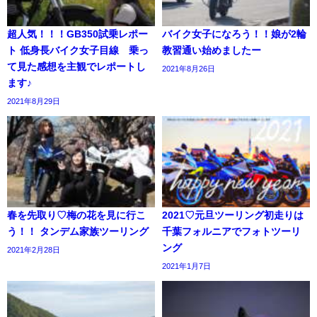
超人気！！！GB350試乗レポー
バイク女子になろう！！娘が2輪
ト 低身長バイク女子目線 乗っ
教習通い始めましたー
て見た感想を主観でレポートし
2021年8月26日
ます♪
2021年8月29日
春を先取り♡梅の花を見に行こ
2021♡元旦ツーリング初走りは
う！！ タンデム家族ツーリング
千葉フォルニアでフォトツーリ
ング
2021年2月28日
2021年1月7日