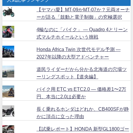
【ヤマハ愛】MT-09かMT-07か？元両オーナ
ーが語る「鼓動と電子制御」の究極選択
4輪なのに「バイク」 ― Quadro 4とリーン
式マルチホイールという挑戦
Honda Africa Twin 次世代モデル予測 ―
2027年以降の大型アドベンチャー
道民ライダーだから分かる北海道の穴場ツ
ーリングスポット【道央編】
バイク用 ETC vs ETC2.0 ― 価格差1〜2万
円、本当に2.0は必要か
長く乗れるホンダはどれか、CB400SFが静
かに頂点に立った理由
【試乗レポート】HONDA 新型GL1800ゴー