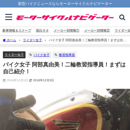
新型バイクニュースならモーターサイクルナビゲーター
新車情報＆スクープ
面白ネタ
メーカー別情報①
メーカー別情報②
ライダー
ホーム
ライダー女子
バイク女子 阿部真由美！二輪教習指導員！まずは自己
紹介！
ライダー女子
バイク女子
教習指導員
バイク女子 阿部真由美！二輪教習指導員！まずは
自己紹介！
2018年12月1日
2018年12月3日