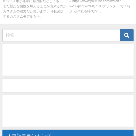
// ベース車が非常に魅力的だとしても、
// https://www.youtube.com/watch?
また新たな個性を加えることが出来るのが
v=SGpeqS7mMQc 3Dプリンター で バイ
カスタムの魅力だと思います。 今回紹介
ク が作れる時代?? ...
するカスタムモデルもベ...
人気記事ランキング