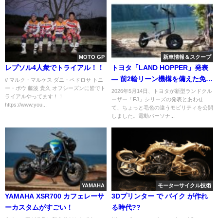
MOTO GP
新車情報＆スクープ
レプソル4人衆でトライアル！！
トヨタ「LAND HOPPER」発表
― 前2輪リーン機構を備えた免許
// マルク・マルケス ダニ・ペドロサ トニ
ー・ボウ 藤波 貴久 オフシーズンに皆でト
不要の3輪モビリティ、2027年春
2026年5月14日、トヨタが新型ランドクル
ライアルやってます！！
ーザー「FJ」シリーズの発表とあわせ
以降発売へ
https://www.you...
て、ちょっと毛色の違うモビリティを公開
しました。電動パーソナ...
YAMAHA
モーターサイクル技術
YAMAHA XSR700 カフェレーサ
3Dプリンター で バイク が作れ
ーカスタムがすごい！
る時代??