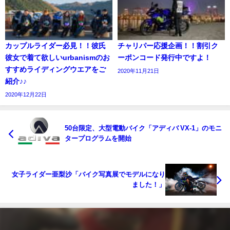
カップルライダー必見！！彼氏
チャリパー応援企画！！割引ク
彼女で着て欲しいurbanismのお
ーポンコード発行中ですよ！
すすめライディングウエアをご
2020年11月21日
紹介♪♪
2020年12月22日
50台限定、大型電動バイク「アディバ VX-1」のモニ
タープログラムを開始
女子ライダー亜梨沙「バイク写真展でモデルになり
ました！」