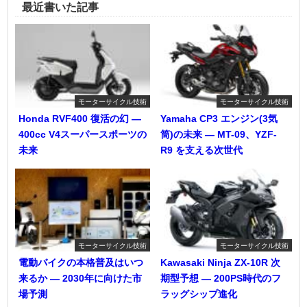
最近書いた記事
モーターサイクル技術
モーターサイクル技術
Honda RVF400 復活の幻 ―
Yamaha CP3 エンジン(3気
400cc V4スーパースポーツの
筒)の未来 ― MT-09、YZF-
未来
R9 を支える次世代
モーターサイクル技術
モーターサイクル技術
電動バイクの本格普及はいつ
Kawasaki Ninja ZX-10R 次
来るか ― 2030年に向けた市
期型予想 ― 200PS時代のフ
場予測
ラッグシップ進化