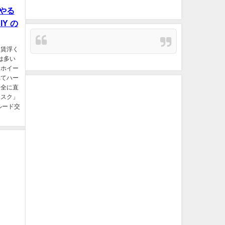
やる
Y の
工賃浮く
は多い
、ホイー
べてハー
安全に直
リスク」
ルード交