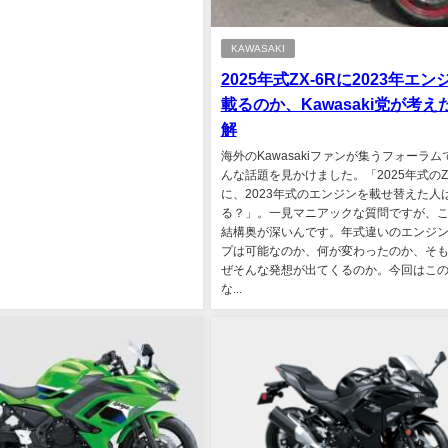
KAWASAKI
2025年式ZX-6Rに2023年エン
載るのか、Kawasaki党が考え
解
海外のKawasakiファンが集うフォーラム
んな話題を見かけました。「2025年式のZX
に、2023年式のエンジンを載せ替えた人
る？」。一見マニアックな質問ですが、
結構奥が深いんです。年式違いのエンジ
プは可能なのか、何が変わったのか、そ
ぜそんな発想が出てくるのか。今回はこ
な...