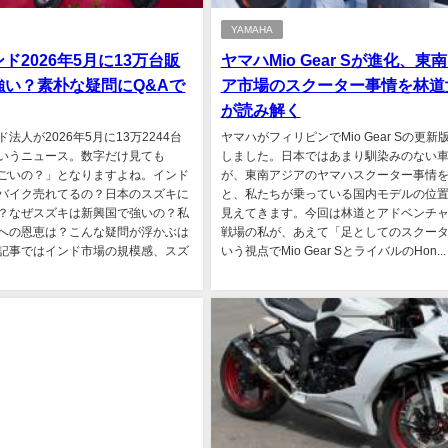
YAMAHA
ド2026年5月に13万台販
ヤマハMio Gear Sが進化、東
強い？素朴な疑問にQ&Aで
ア市場のスクーター事情を林道
が読み解く
法人が2026年5月に13万2244台
ヤマハがフィリピンでMio Gear Sの更新
いうニュース。数字だけ見ても
しました。日本ではあまり馴染みのない
ごいの？」となりますよね。インド
が、東南アジアのヤマハスクーター事情
バイク売れてるの？日本のスズキに
と、私たちが乗っている国内モデルの位
？なぜスズキは新興国で強いの？私
見えてきます。今回は林道とアドベンチ
への恩恵は？こんな疑問が浮かぶは
戦場の私が、あえて「足としてのスクー
記事ではインド市場の規模感、スズ
いう視点でMio Gear SとライバルのHon...