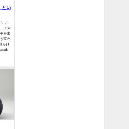
！とい
ど、ハ
iって大
り手を出
何が変わ
見かけ
aki