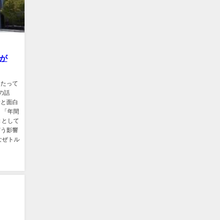
が
ったって
の話
むと面白
」「年間
きとして
どう影響
なぜトル