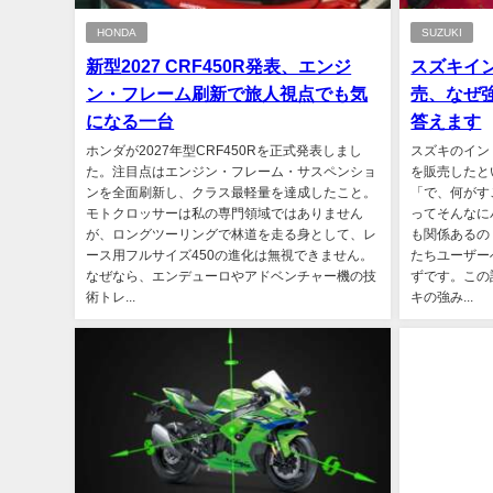
HONDA
SUZUKI
新型2027 CRF450R発表、エンジ
スズキイン
ン・フレーム刷新で旅人視点でも気
売、なぜ
になる一台
答えます
ホンダが2027年型CRF450Rを正式発表しまし
スズキのインド
た。注目点はエンジン・フレーム・サスペンショ
を販売したと
ンを全面刷新し、クラス最軽量を達成したこと。
「で、何がす
モトクロッサーは私の専門領域ではありません
ってそんなに
が、ロングツーリングで林道を走る身として、レ
も関係あるの
ース用フルサイズ450の進化は無視できません。
たちユーザー
なぜなら、エンデューロやアドベンチャー機の技
ずです。この
術トレ...
キの強み...