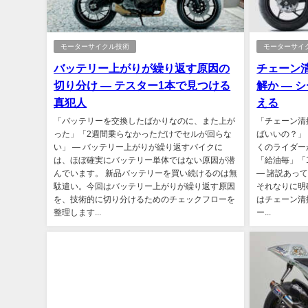
モーターサイクル技術
モーターサイ
バッテリー上がりが繰り返す原因の
チェーン
切り分け ― テスター1本で見つける
解か ― 
真犯人
える
「バッテリーを交換したばかりなのに、また上が
「チェーン清
った」「2週間乗らなかっただけでセルが回らな
ばいいの？」
い」 ― バッテリー上がりが繰り返すバイクに
くのライダー
は、ほぼ確実にバッテリー単体ではない原因が潜
「給油毎」「1
んでいます。 新品バッテリーを買い続けるのは無
― 諸説あっ
駄遣い。今回はバッテリー上がりが繰り返す原因
それなりに明
を、技術的に切り分けるためのチェックフローを
はチェーン清
整理します...
ー...