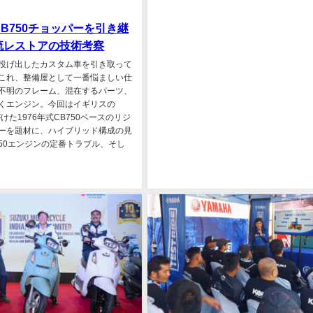
B750チョッパーを引き継
流レストアの技術考察
投げ出したカスタム車を引き取って
これ、整備屋として一番悩ましい仕
不明のフレーム、混在するパーツ、
くエンジン。今回はイギリスの
手がけた1976年式CB750ベースのリジ
ーを題材に、ハイブリッド構成の見
750エンジンの定番トラブル、そし