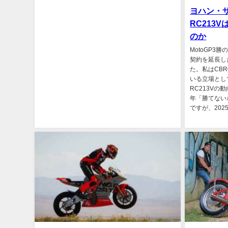
ヨハン・ザ
RC213
のか
MotoGP3勝
契約を延長し
た。私はCB
いる立場とし
RC213V
年「勝てない
ですが、202