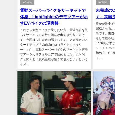
HONDA
HONDA
電動スーパーバイクをサーキットで
未完成のC
体感、Lightfighterのデモツアーが示
ぐ、英国
すEVバイクの現実解
誰かが途中で
完成させる。
これから大型バイクに乗りたい方、最近免許を取
事です。出自
ってサーキット走行に興味が出てきた方に向け
そして煙を吐
て、今回は少し未来の話をします。アメリカのス
Keith氏が
タートアップ「Lightfighter（ライトファイタ
ッドチョッパ
ー）」が、電動スーパーバイクのサーキットデモ
極め方、CB
ツアーをカリフォルニアで始めました。EVバイ
て...
クと聞くと「航続距離が短くて使えない」という
イメ...