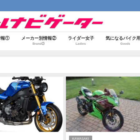
情報①
メーカー別情報②
ライダー女子
気になるバイク
Brand②
Ladies
Goods
KAWASAKI