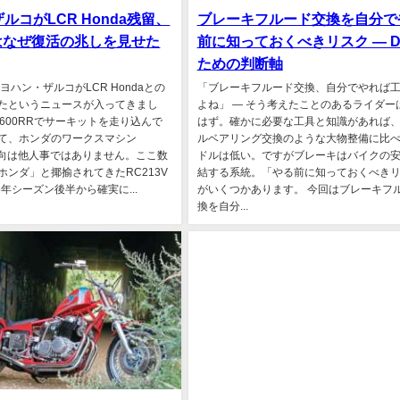
ルコがLCR Honda残留、
ブレーキフルード交換を自分で
Vはなぜ復活の兆しを見せた
前に知っておくべきリスク ― DI
ための判断軸
のヨハン・ザルコがLCR Hondaとの
「ブレーキフルード交換、自分でやれば
たというニュースが入ってきまし
よね」 ― そう考えたことのあるライダー
R600RRでサーキットを走り込んで
はず。確かに必要な工具と知識があれば
て、ホンダのワークスマシン
ルベアリング交換のような大物整備に比
の動向は他人事ではありません。ここ数
ドルは低い。ですがブレーキはバイクの
ホンダ」と揶揄されてきたRC213V
結する系統。「やる前に知っておくべき
5年シーズン後半から確実に...
がいくつかあります。 今回はブレーキフ
換を自分...