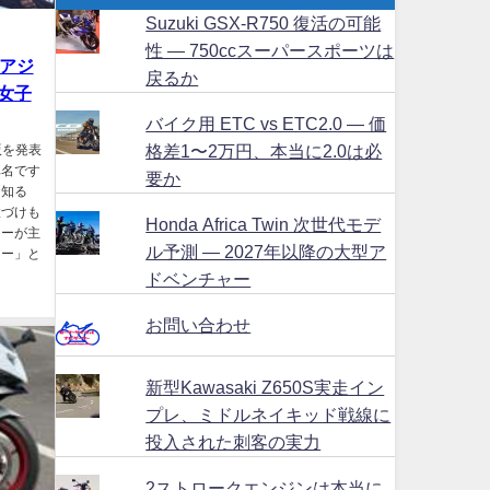
Suzuki GSX-R750 復活の可能
性 ― 750ccスーパースポーツは
南アジ
戻るか
女子
バイク用 ETC vs ETC2.0 ― 価
格差1〜2万円、本当に2.0は必
版を発表
車名です
要か
を知る
置づけも
Honda Africa Twin 次世代モデ
ャーが主
ル予測 ― 2027年以降の大型ア
ター」と
ドベンチャー
お問い合わせ
新型Kawasaki Z650S実走イン
プレ、ミドルネイキッド戦線に
投入された刺客の実力
2ストロークエンジンは本当に