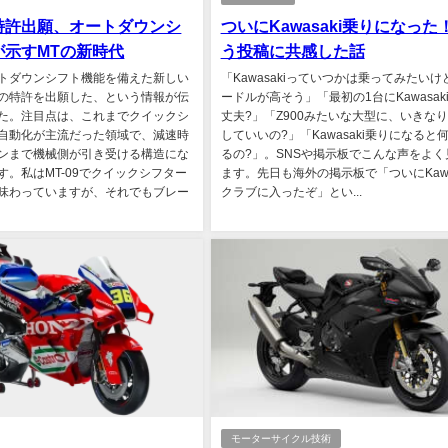
特許出願、オートダウンシ
ついにKawasaki乗りになった
が示すMTの新時代
う投稿に共感した話
トダウンシフト機能を備えた新しい
「Kawasakiっていつかは乗ってみたいけ
の特許を出願した、という情報が伝
ードルが高そう」「最初の1台にKawasak
た。注目点は、これまでクイックシ
丈夫?」「Z900みたいな大型に、いきな
自動化が主流だった領域で、減速時
していいの?」「Kawasaki乗りになると
ンまで機械側が引き受ける構造にな
るの?」。SNSや掲示板でこんな声をよく
す。私はMT-09でクイックシフター
ます。先日も海外の掲示板で「ついにKawas
味わっていますが、それでもブレー
クラブに入ったぞ」とい...
モーターサイクル技術