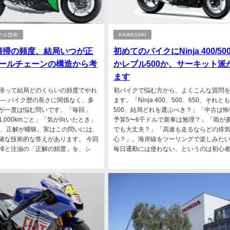
クル技術
KAWASAKI
清掃の頻度、結局いつが正
初めてのバイクにNinja 400/500
シールチェーンの構造から考
かレブル500か、サーキット派
ます
掃って結局どのくらいの頻度でやれ
初バイクで悩む方から、よくこんな質問
 ― バイク歴の長さに関係なく、多
ます。「Ninja 400、500、650、それと
が一度は悩む問いです。「毎回」
500、結局どれを選ぶべき？」「中古は怖
,000kmごと」「気が向いたとき」
予算5〜6千ドルで新車は無理？」「雨が
て、正解が曖昧。実はこの問いには、
でも大丈夫？」「高速も走るならどの排
確な技術的な答えがあります。 今回
心？」。海岸線をツーリングで楽しみた
掃と注油の「正解の頻度」を、シ
毎日通勤には使わない、というのは初心者..