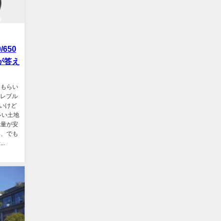
/650
が答え
をもらい
もレブル
いけど
多い土地
気量が安
い、でも
.