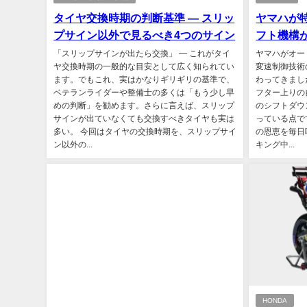
タイヤ交換時期の判断基準 ― スリッ
ヤマハが
プサイン以外で見るべき4つのサイン
フト機構
「スリップサインが出たら交換」 ― これがタイ
ヤマハがオー
ヤ交換時期の一般的な目安として広く知られてい
変速制御技術
ます。でもこれ、実はかなりギリギリの基準で、
わってきまし
ベテランライダーや整備士の多くは「もう少し早
フター上りの
めの判断」を勧めます。さらに言えば、スリップ
のシフトダウ
サインが出ていなくても交換すべきタイヤも実は
っている点で
多い。 今回はタイヤの交換時期を、スリップサイ
の恩恵を毎日
ン以外の...
キング中...
HONDA