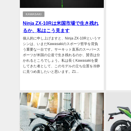
KAWASAKI
Ninja ZX-10Rは米国市場で生き残れ
るか、私はこう見ます
個人的に申し上げますと、Ninja ZX-10Rというマ
シンは、いまだKawasakiのスポーツ哲学を背負
う重要な一台です。サーキット直系のスーパース
ポーツが米国の公道で生き残れるのか、賛否は分
かれるところでしょう。私は長くKawasakiを愛
してきた者として、このモデルの立ち位置を冷静
に見つめ直したいと思います。Z1...