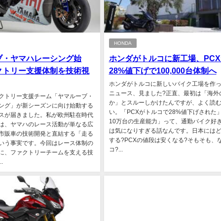
HONDA
ブ・ヤマハレーシング始
ホンダがトルコに新工場、PCX
クトリー支援体制を技術視
28%値下げで100,000台体制へ
ホンダがトルコに新しいバイク工場を作
ニュース、見ました?正直、最初は「海外
クトリー支援チーム「ヤマルーブ・
か」とスルーしかけたんですが、よく読
ング」が新シーズンに向け始動する
い。「PCXがトルコで28%値下げされた
スが届きました。私が欧州駐在時代
10万台の生産能力」って、通勤バイク好
は、ヤマハのレース活動が単なる広
は気になりすぎる話なんです。日本には
市販車の技術開発と直結する「走る
する?PCXの値段は安くなる?そもそも、
いう事実です。今回はレース体制の
コ?...
に、ファクトリーチームを支える技
.