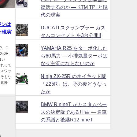
復活するのか ― KTM TPI と現
代の現実
ジンは
DUCATI スクランブラー カス
た現実
タムコンセプト を3台公開!!
YAMAHA R25 をターボ化した
で、こ
-6R
ら60馬力 ― 小排気量ターボは
はい
なぜ主流にならないのか
これって
ンスワッ
Ninja ZX-25R のネイキッド版
もそもな
の素朴
「Z25R」は、その後どうなっ
たか
BMW R nineT がカスタムベー
スの決定版である理由 ― 名車
の系譜と後継R12 nineT