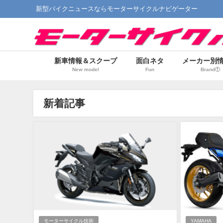
新型バイクニュースならモーターサイクルナビゲーター
新車情報＆スクープ
面白ネタ
メーカー別
New model
Fun
Brand①
新着記事
モーターサイクル技術
YAMAHA