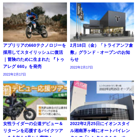
アプリリアの660テクノロジーを
2月18日（金）「トライアンフ倉
採用してスタイリッシュに復活
敷」グランド・オープンのお知
｜冒険のために生まれた 『トゥ
らせ
アレグ 660』を発売
2022年2月17日
2022年2月17日
女性ライダーの公道デビュー＆
2022年2月25日にイオンスタイ
リターンを応援するバイクツア
ル湘南茅ヶ崎にオートバイレン