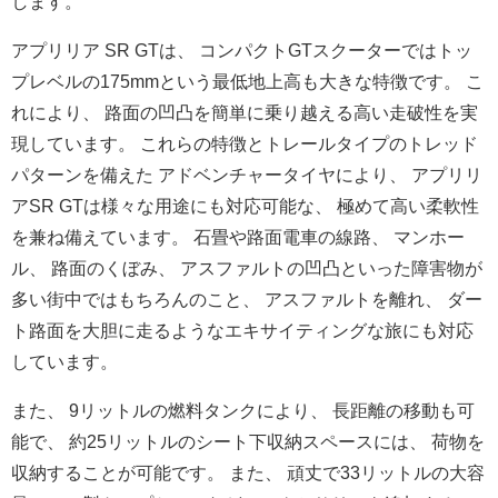
します。
アプリリア SR GTは、 コンパクトGTスクーターではトッ
プレベルの175mmという最
低地上高も大きな特徴です。 こ
れにより、 路面の凹凸を簡単に乗り越える高い走破性を実
現しています。 これらの特徴とトレールタイプのトレッド
パターンを備えた アドベンチャータイヤにより、 アプリリ
アSR GTは様々な用途にも対応可能な、 極めて高い柔軟性
を兼ね備えています。 石畳や路面電車の線路、 マンホー
ル、 路面のくぼみ、 アスファルトの凹凸といった障害物が
多い街中ではもちろんのこと
、 アスファルトを離れ、 ダー
ト路面を大胆に走るようなエキサイティングな旅にも対応
して
います。
また、 9リットルの燃料タンクにより、 長距離の移動も可
能で、 約25リットルのシート下収納スペースには、 荷物を
収納することが可能です。 また、 頑丈で33リットルの大容