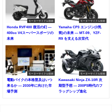
モーターサイクル技術
モーターサイクル技術
Honda RVF400 復活の幻 ―
Yamaha CP3 エンジン(3気
400cc V4スーパースポーツの
筒)の未来 ― MT-09、YZF-
未来
R9 を支える次世代
モーターサイクル技術
モーターサイクル技術
電動バイクの本格普及はいつ
Kawasaki Ninja ZX-10R 次
来るか ― 2030年に向けた市
期型予想 ― 200PS時代のフ
場予測
ラッグシップ進化