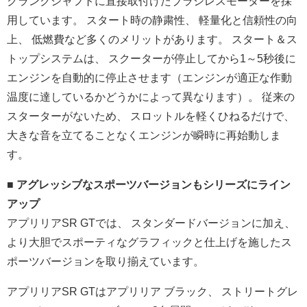
クランクシャフトに直接取付けたブラシレスモーターを採
用してい
ます。 スタート時の静粛性、 軽量化と信頼性の向
上、 低燃費など多くのメリットがあります。 スタート＆ス
トップシステムは、 スクーターが停止してから1～
5秒後に
エンジンを自動的に停止させます（
エンジンが適正な作動
温度に達しているかどうかによって異なりま
す）。 従来の
スターターがないため、 スロットルを軽くひねるだけで、
大きな音を立てることなくエンジンが瞬時に再始動しま
す。
■ アグレッシブなスポーツバージョンもシリーズにライン
アップ
アプリリアSR GTでは、 スタンダードバージョンに加え、
より大胆でスポーティなグラフィックと仕上げを施したス
ポーツバ
ージョンを取り揃えています。
アプリリアSR GTはアプリリア ブラック、 ストリートグレ