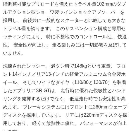
階調整可能なプリ
ロードを備えたトラベル量102mmのダブ
ルアクション型ショー
ワ製ツインショックアブソーバーを
採用し、 前後共に一般的なスクーターと比較しても大きな
トラベル量を誇り
ます。 このサスペンション構成と専用セ
ッティングにより、 特に不整地でのコントロール性、 快適
性、 安全性が向上し、 走る楽しみには一切影響を及ぼして
いません。
洗練されたシャシー、 満タン時で148kgという重量、 フロ
ント14インチ／
リア13インチの軽量アルミニウム合金製ホ
イール、 そしてワイドなタイヤ（110/80と130/70）
を装着
したアプリリアSR GTは、 走行時に優れた俊敏性とハンド
リングを発揮するだけでなく、 低速走行時でも安定性を高
めます。 ブレーキシステムにはフロントに260mmウェーブ
ディスクを採
用しています。 リアには220mmディスクを採
用しており、 軽くて放熱性に優れ、 パフォーマンスが向上