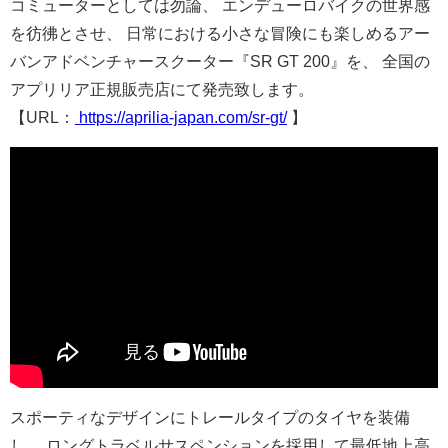
コミューターとしては勿論、 エンデューロバイクの世界感
を彷彿とさせ、 日常における小さな冒険にも楽しめるアー
バンアドベンチャースク
ーター『SR GT 200』を、 全国の
アプリリア正規販売店にて発売致します。
【URL：
https://aprilia-japan.com/sr-
gt/
】
スポーティなデザインにトレールタイプのタイヤを装備
し、 ロングトラベルサスペンションを採用して最低地上高