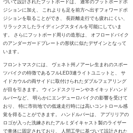
づいて設計されたフットボードは、 通常のフットボードポ
ジションに加え、 これよりも足を前方へ出すフォワードポ
ジションを取ることができ
、 長距離走行でも疲れにくい、
リラックスしたライディングスタイルを可能にしていま
す。 さらにフットボード周りの造形は、 オフロードバイク
のアンダーガードプレートの形状に似たデザイン
となって
います。
フロントマスクには、 ヴェネト州ノアーレ生まれのスポー
ツバイクの特徴であるフルLE
D3連ライトユニットと、 サ
イドカウルの両サイドに取付けられたダブルフェアリング
が目を
引きます。 ウィンドスクリーンやネイキッドハンド
ルバーなど、 明らかにエンデューロバイクの影響を受けて
おり、 特に市街地での低速走行時には高いコントロール感
覚を得ることが
できます。 ハンドルバーは、 アプリリアの
ロゴが入った洗練されたアルミダイキャスト製のライ
ザー
で車体に固定されており、 人間工学に基づいて設計された