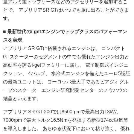
量アルミ製トップケースなどのアクセサ
リーを追加するこ
とで、 アプリリアSR GTはいつでも旅に出ることができま
す。
■ 最新世代のi-
getエンジンでトップクラスのパフォーマン
スを実現
アプリリア SR GTに搭載されるエンジンは、 コンパクト
GTスクーターのセグメントの中でも優れたエンジン出
力と
高効率を誇るi-getファミリーに属し、 電子制御式インジェ
クション、 4バルブ、 水冷式エンジンを備えたユーロ5認証
の最新ユニットは、 ヨーロッパ最大手であるピアジオグル
ープのスクーターエンジン研
究開発センターのノウハウの
結晶といえます。
アプリリア SR GT 200では8500rpmで最高出力13kW、
7000rpmで最大トルク16.
5Nmを発揮する新型174cc単気筒
を導入しました。 あらゆる状況下において粘り強く、 優れ