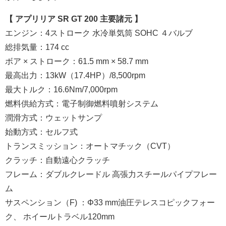
【 アプリリア SR GT 200 主要諸元 】
エンジン：4ストローク 水冷単気筒 SOHC ４バルブ
総排気量：174 cc
ボア × ストローク：61.5 mm × 58.7 mm
最高出力：13kW（17.4HP）/8,500rpm
最大トルク：16.6Nm/7,000rpm
燃料供給方式：電子制御燃料噴射システム
潤滑方式：ウェットサンプ
始動方式：セルフ式
トランスミッション：オートマチック（CVT）
クラッチ：自動遠心クラッチ
フレーム：ダブルクレードル 高張力スチールパイプフレー
ム
サスペンション（F) ：Φ33 mm油圧テレスコピックフォー
ク、 ホイールトラベル120mm