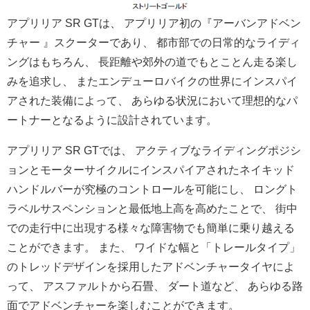
アプリリア SR GTは、 アプリリア初の『アーバンアドベン
チャー 』スクーターであり、 都市部での日常的なライディ
ングはもちろん、 長距離や郊外の道でもとことん走る楽し
みを追求し、 またエンデューロバイクの世界にインスパイ
アされた装備によって
、 あらゆる状況において理想的なパ
ートナーとなるように設計されて
います。
アプリリア SR GTでは、 アクティブなライディングポジシ
ョンとモーターサイクルにインス
パイアされたネイキッド
ハンドルバーが究極のコントロールを可能
にし、 ロングト
ラベルサスペンションと最低地上高を高めたことで、 街中
での走行中に出現する様々な障害物でも簡単に乗り越える
こと
ができます。 また、 ワイドな幅と「トレールタイプ」
のトレッドデザインを採用したアドベンチャータイヤによ
って、 アスファルトから石畳、 ダート道など、 あらゆる路
面でアドベンチャーを楽しむことができます。