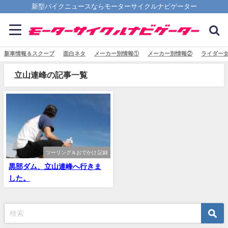
新型バイクニュースならモーターサイクルナビゲーター
新車情報＆スクープ
面白ネタ
メーカー別情報①
メーカー別情報②
ライダー
立山連峰の記事一覧
ツーリング＆おでかけ 記録
黒部ダム、立山連峰へ行きま
した。