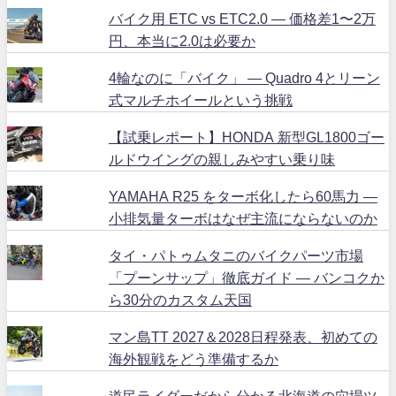
バイク用 ETC vs ETC2.0 ― 価格差1〜2万
円、本当に2.0は必要か
4輪なのに「バイク」 ― Quadro 4とリーン
式マルチホイールという挑戦
【試乗レポート】HONDA 新型GL1800ゴー
ルドウイングの親しみやすい乗り味
YAMAHA R25 をターボ化したら60馬力 ―
小排気量ターボはなぜ主流にならないのか
タイ・パトゥムタニのバイクパーツ市場
「プーンサップ」徹底ガイド ― バンコクか
ら30分のカスタム天国
マン島TT 2027＆2028日程発表、初めての
海外観戦をどう準備するか