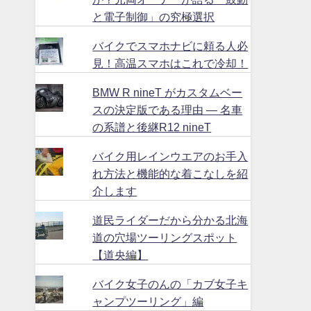
と電子制御」の究極選択
バイクでスマホナビに頼る人必
見！高温スマホはこれで冷却！
BMW R nineT がカスタムベー
スの決定版である理由 ― 名車
の系譜と後継R12 nineT
バイク用レインウエアのお手入
れ方法と機能的な着こなしを紹
介します
道民ライダーだから分かる北海
道の穴場ツーリングスポット
【道央編】
バイク女子のんの「カブ女子キ
ャンプツーリング」編