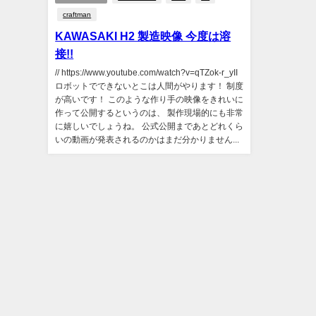
craftman
KAWASAKI H2 製造映像 今度は溶
接!!
// https://www.youtube.com/watch?v=qTZok-r_yII
ロボットでできないとこは人間がやります！ 制度
が高いです！ このような作り手の映像をきれいに
作って公開するというのは、 製作現場的にも非常
に嬉しいでしょうね。 公式公開まであとどれくら
いの動画が発表されるのかはまだ分かりません...