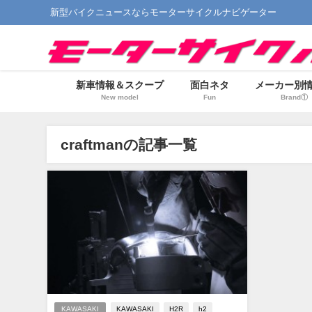
新型バイクニュースならモーターサイクルナビゲーター
新車情報＆スクープ
面白ネタ
メーカー別
New model
Fun
Brand①
craftmanの記事一覧
KAWASAKI
KAWASAKI
H2R
h2