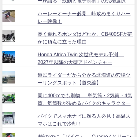
ーが語る「鼓動と電子制御」の究極選択
ハーレーオーナー必見！峠攻めまくりハー
レー映像！
長く乗れるホンダはどれか、CB400SFが静
かに頂点に立った理由
Honda Africa Twin 次世代モデル予測 ―
2027年以降の大型アドベンチャー
道民ライダーだから分かる北海道の穴場ツ
ーリングスポット【道央編】
同じ400ccでも別物 ― 単気筒・2気筒・4気
筒、気筒数が決めるバイクのキャラクター
バイクでスマホナビに頼る人必見！高温ス
マホはこれで冷却！
4輪なのに「バイク」 ― Quadro 4とリーン