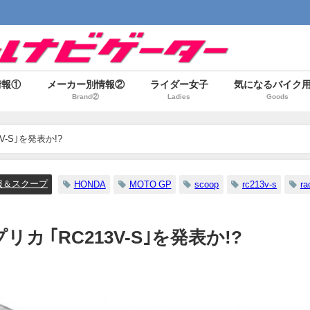
情報①
メーカー別情報②
ライダー女子
気になるバイク
Brand②
Ladies
Goods
3V-S｣を発表か!?
報＆スクープ
HONDA
MOTO GP
scoop
rc213v-s
ra
プリカ ｢RC213V-S｣を発表か!?