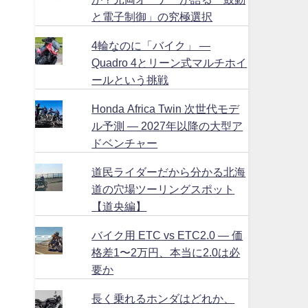
と電子制御」の究極選択
4輪なのに「バイク」 ―
Quadro 4とリーン式マルチホイ
ールという挑戦
Honda Africa Twin 次世代モデ
ル予測 ― 2027年以降の大型ア
ドベンチャー
道民ライダーだから分かる北海
道の穴場ツーリングスポット
【道央編】
バイク用 ETC vs ETC2.0 ― 価
格差1〜2万円、本当に2.0は必
要か
長く乗れるホンダはどれか、