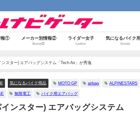
情報①
メーカー別情報②
ライダー女子
気になるバイク
Brand②
Ladies
Goods
パインスター) エアバッグシステム「Tech Air」が秀逸
術
気になるバイク用品
MOTO GP
airbag
ALPINESTARS
SE
無限電工
バイク用エアバッグ
アルパインスター) エアバッグシステム