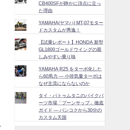
CB400SFが静かに頂点に立っ
た理由
YAMAHA(ヤマハ) MT-07モター
ドカスタムが秀逸！
【試乗レポート】HONDA 新型
GL1800ゴールドウイングの親
しみやすい乗り味
YAMAHA R25 をターボ化した
ら60馬力 ― 小排気量ターボは
なぜ主流にならないのか
タイ・パトゥムタニのバイクパ
ーツ市場「プーンサップ」徹底
ガイド ― バンコクから30分の
カスタム天国
あ