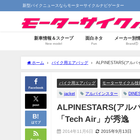
新型バイクニュースならモーターサイクルナビゲーター
新車情報＆スクープ
面白ネタ
メーカー別
New model
Fun
Brand①
ホーム
バイク用エアバッグ
ALPINESTARS(アル
バイク用エアバッグ
モーターサイクル技
Facebook
jacket
アルパインスター
DINE
post
ALPINESTARS(
「Tech Air」が秀逸
はてブ
2014年11月6日
2015年9月13日
Feedly