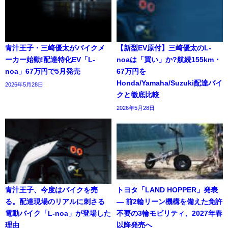
青汁王子・三崎優太がバイクメ
【新型EV原付】三崎優太のL-
ーカー始動!配達特化EV「L-
noaは「買い」か?航続155km・
noa」67万円で5月発売
67万円を
Honda/Yamaha/Suzuki配達バイ
2026年5月28日
クと徹底比較
2026年5月28日
青汁王子、今度はバイクを売
トヨタ「LAND HOPPER」発表
る。配達現場のリアルに刺さる
― 前2輪リーン機構を備えた免許
電動バイク「L-noa」が登場した
不要の3輪モビリティ、2027年春
理由
以降発売へ