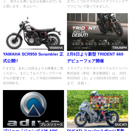
く、 皆さんも寒いなか心を躍らせている
までいくつかスマホのバイクツーリングア
と思います。 氷上レー...
プリについて扱ってきました...
YAMAHA
TRIUMPH
YAMAHA SCR950 Scrambler 正
2月6日より新型 TRIDENT 660
式公開!!
デビューフェア開催
// まずは、あれこれ語るよりも映像をご覧
トライアンフモーターサイクルズジャパン
ください。 またしてもスクランブラーモ
株式会社（本社：東京都港区）は、 2021
デルの登場です。 そして今回のYAMAHA
年2月6日（土）より2021年2月28日（日）
SCR950 S...
まで、 全国ト...
プレスリリース
DUCATI