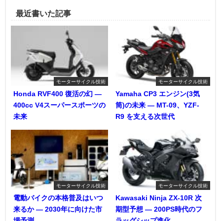
最近書いた記事
モーターサイクル技術
モーターサイクル技術
Honda RVF400 復活の幻 ―
Yamaha CP3 エンジン(3気
400cc V4スーパースポーツの
筒)の未来 ― MT-09、YZF-
未来
R9 を支える次世代
モーターサイクル技術
モーターサイクル技術
電動バイクの本格普及はいつ
Kawasaki Ninja ZX-10R 次
来るか ― 2030年に向けた市
期型予想 ― 200PS時代のフ
場予測
ラッグシップ進化