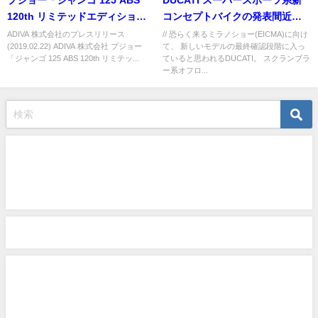
プジョー「ジャンゴ 125 ABS
DUCATI スーパースポーツ系新
120th リミテッドエディショ
コンセプトバイクの発表間近
ン」を限定発 売
か？
ADIVA 株式会社のプレスリリース
// 恐らく来るミラノショー(EICMA)に向け
(2019.02.22) ADIVA 株式会社 プジョー
て、 新しいモデルの最終確認段階に入っ
「ジャンゴ 125 ABS 120th リミテッ...
ていると思われるDUCATI。 スクランブラ
ー系オフロ...