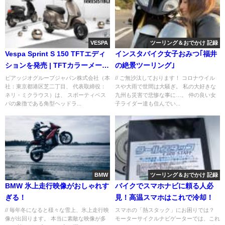
VESPA
ツーリング＆おでかけ 記録
Vespa Sprint S 150 TFTエディ
インスタバイク女子おみつ｢福井
ションを発売 | TFTカラーメータ
の絶景ツーリング｣
ーを装備した特別モデル
ピアッジオグループジャパン株式会社（本
// ご無沙汰しております！ コロナウイル
社：東京都港区芝二丁目、 代表取締役：
スや大雨で世間は大騒ぎ。 私の大好きな
ネリ・ミクラウス）は、 スポーティベス
九州も災害で悲惨な事に…。 仲の良い女
パの象徴である角型ヘッドラ...
子ライダー達も住んでい...
BMW
ツーリング＆おでかけ 記録
BMW 氷上走行映像がおしゃれす
バイクでスマホナビに頼る人必
ぎる！
見！高温スマホはこれで冷却！
// 毎年冬になると様々な雪上、氷上走行映
スマホの「熱スタック」にお困りでは？
像が出回ります。 本当に素敵な映像が多
モーターサイクルナビゲーターでは、これ