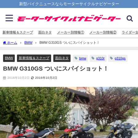
新型バイクニュースならモーターサイクルナビゲーター
新車情報＆スクープ
面白ネタ
メーカー別情報①
メーカー別情報②
ライダー
ホーム
BMW
BMW G310GS ついにスパイショット！
BMW
新車情報＆スクープ
面白ネタ
bmw
g310r
g310gs
BMW G310GS ついにスパイショット！
2016年10月2日
2016年10月2日