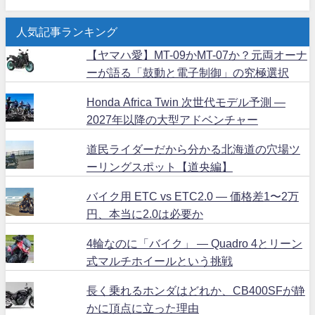
人気記事ランキング
【ヤマハ愛】MT-09かMT-07か？元両オーナ
ーが語る「鼓動と電子制御」の究極選択
Honda Africa Twin 次世代モデル予測 ―
2027年以降の大型アドベンチャー
道民ライダーだから分かる北海道の穴場ツ
ーリングスポット【道央編】
バイク用 ETC vs ETC2.0 ― 価格差1〜2万
円、本当に2.0は必要か
4輪なのに「バイク」 ― Quadro 4とリーン
式マルチホイールという挑戦
長く乗れるホンダはどれか、CB400SFが静
かに頂点に立った理由