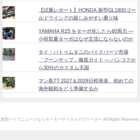
【試乗レポート】HONDA 新型GL1800ゴー
ルドウイングの親しみやすい乗り味
YAMAHA R25 をターボ化したら60馬力 ―
小排気量ターボはなぜ主流にならないのか
タイ・パトゥムタニのバイクパーツ市場
「プーンサップ」徹底ガイド ― バンコクか
ら30分のカスタム天国
マン島TT 2027＆2028日程発表、初めての
海外観戦をどう準備するか
新型バイクニュースならモーターサイクルナビゲーター All Rights Reserved.