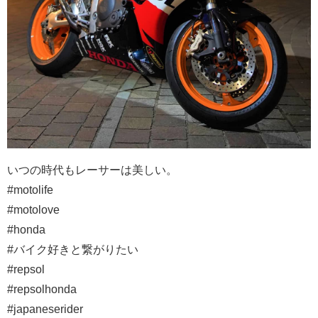
いつの時代もレーサーは美しい。
#motolife
#motolove
#honda
#バイク好きと繋がりたい
#repsol
#repsolhonda
#japaneserider