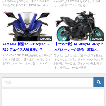
はZ300やNinja300から上手にこの派生モ
v=owRT-_99LDY 映像を見ると分かる通
デルを作るものです。 KAWASAKI Vers...
り、足長系ツアラーではあり...
YAMAHA
YAMAHA
YAMAHA 新型YZF-R15やYZF-
【ヤマハ愛】MT-09かMT-07か？
R25 フェイス大幅変更か？
元両オーナーが語る「鼓動と電
子制御」の究極選択
// HONDA CBR250RRが主張しまくりのデ
皆さん、こんにちは。週末の天気予報とに
ザインで登場し、 盛り上がりを見せてい
らめっこしながら、チェーンルブをさす時
る250ccスーパースポーツ界。 https://...
間が何よりの至福、ライターの井上 亮で
す。 今日は、コーヒー片手...