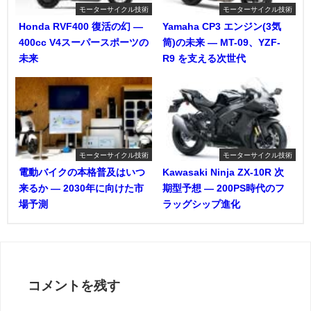
モーターサイクル技術
モーターサイクル技術
Honda RVF400 復活の幻 ―
Yamaha CP3 エンジン(3気
400cc V4スーパースポーツの
筒)の未来 ― MT-09、YZF-
未来
R9 を支える次世代
モーターサイクル技術
モーターサイクル技術
電動バイクの本格普及はいつ
Kawasaki Ninja ZX-10R 次
来るか ― 2030年に向けた市
期型予想 ― 200PS時代のフ
場予測
ラッグシップ進化
コメントを残す