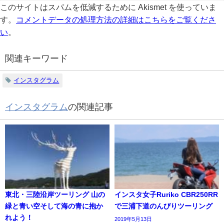
このサイトはスパムを低減するために Akismet を使っていま
す。
コメントデータの処理方法の詳細はこちらをご覧くださ
い
。
関連キーワード
インスタグラム
インスタグラム
の関連記事
東北・三陸沿岸ツーリング 山の
インスタ女子Ruriko CBR250RR
緑と青い空そして海の青に抱か
で三浦下道のんびりツーリング⁣
れよう！
2019年5月13日