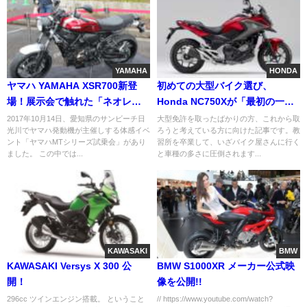
YAMAHA
HONDA
ヤマハ YAMAHA XSR700新登
初めての大型バイク選び、
場！展示会で触れた「ネオレト
Honda NC750Xが「最初の一
ロ」とは？
台」に選ばれる理由
2017年10月14日、愛知県のサンビーチ日
大型免許を取ったばかりの方、これから取
光川でヤマハ発動機が主催しする体感イベ
ろうと考えている方に向けた記事です。教
ント「ヤマハMTシリーズ試乗会」があり
習所を卒業して、いざバイク屋さんに行く
ました。 この中では...
と車種の多さに圧倒されます...
KAWASAKI
BMW
KAWASAKI Versys X 300 公
BMW S1000XR メーカー公式映
開！
像を公開!!
296cc ツインエンジン搭載。 ということ
// https://www.youtube.com/watch?