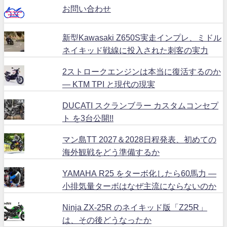
お問い合わせ
新型Kawasaki Z650S実走インプレ、ミドル
ネイキッド戦線に投入された刺客の実力
2ストロークエンジンは本当に復活するのか
― KTM TPI と現代の現実
DUCATI スクランブラー カスタムコンセプ
ト を3台公開!!
マン島TT 2027＆2028日程発表、初めての
海外観戦をどう準備するか
YAMAHA R25 をターボ化したら60馬力 ―
小排気量ターボはなぜ主流にならないのか
Ninja ZX-25R のネイキッド版「Z25R」
は、その後どうなったか