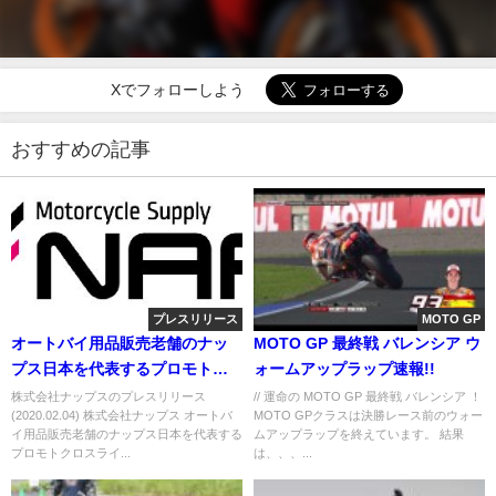
Xでフォローしよう
おすすめの記事
プレスリリース
MOTO GP
オートバイ用品販売老舗のナッ
MOTO GP 最終戦 バレンシア ウ
プス日本を代表するプロモトク
ォームアップラップ速報!!
ロスライ ダー成田亮選手とスポ
株式会社ナップスのプレスリリース
// 運命の MOTO GP 最終戦 バレンシア ！
(2020.02.04) 株式会社ナップス オートバ
MOTO GPクラスは決勝レース前のウォー
ンサー契約を締結～ 全てのライ
イ用品販売老舗のナップス日本を代表する
ムアップラップを終えています。 結果
ダーに勇気を与える成田選手を
プロモトクロスライ...
は、、、...
応援します～