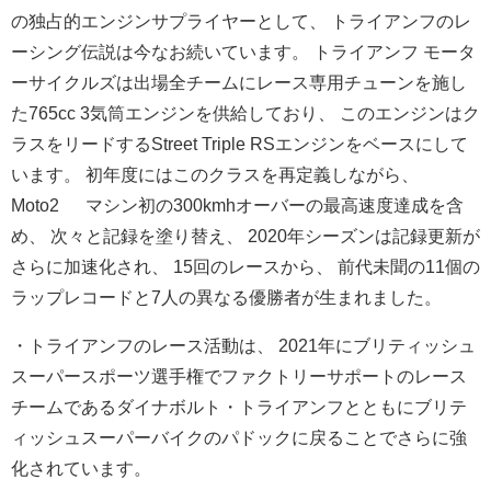
の独占的エンジンサプライヤーとして、 トライアンフのレ
ーシング伝説は今なお続いています。 トライアンフ モータ
ーサイクルズは出場全チームにレース専用チューンを施し
た
765cc 3気筒エンジンを供給しており、 このエンジンはク
ラスをリードするStreet Triple RSエンジンをベースにして
います。 初年度にはこのクラスを再定義しながら、
Moto2™ マシン初の300kmhオーバーの最高速度達成を含
め、 次々と記録を塗り替え、 2020年シーズンは記録更新が
さらに加速化され、 15回のレースから、 前代未聞の11個の
ラップレコードと7人の異なる優勝者が生まれ
ました。
・トライアンフのレース活動は、 2021年にブリティッシュ
スーパースポーツ選手権でファクトリ
ーサポートのレース
チームであるダイナボルト・
トライアンフとともにブリテ
ィッシュスーパーバイクのパドックに
戻ることでさらに強
化されています。