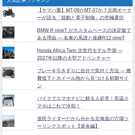
【ヤマハ愛】MT-09かMT-07か？元両オーナ
ーが語る「鼓動と電子制御」の究極選択
BMW R nineT がカスタムベースの決定版で
ある理由 ― 名車の系譜と後継R12 nineT
Honda Africa Twin 次世代モデル予測 ―
2027年以降の大型アドベンチャー
ブレーキ引きずりに自分で気付く方法 ― 燃
費低下とホイール熱から見つける初期サイ
ン
バイクでスマホナビに頼る人必見！高温ス
マホはこれで冷却！
道民ライダーだから分かる北海道の穴場ツ
ーリングスポット【道央編】