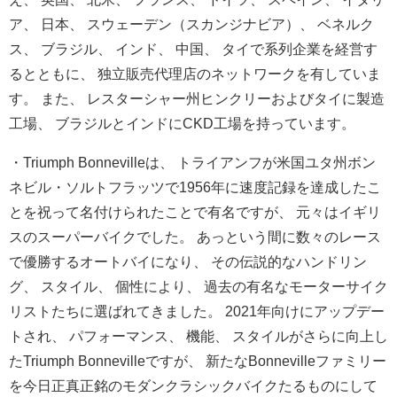
ア、 日本、 スウェーデン（スカンジナビア）、 ベネルク
ス、 ブラジル、 インド、 中国、 タイで系列企業を経営す
るとともに、 独立販売代理店のネットワークを有していま
す。 また、 レスターシャー州ヒンクリーおよびタイに製造
工場、 ブラジルとインドにCKD工場を持っています。
・Triumph Bonnevilleは、 トライアンフが米国ユタ州ボン
ネビル・
ソルトフラッツで1956年に速度記録を達成したこ
とを祝って名
付けられたことで有名ですが、 元々はイギリ
スのスーパーバイクでした。 あっという間に数々のレース
で優勝するオートバイになり、 その伝説的なハンドリン
グ、 スタイル、 個性により、 過去の有名なモーターサイク
リストたちに選ばれてきました。 2021年向けにアップデー
トされ、 パフォーマンス、 機能、 スタイルがさらに向上し
たTriumph Bonnevilleですが、 新たなBonnevilleファミリー
を今日正真正銘のモダンク
ラシックバイクたるものにして