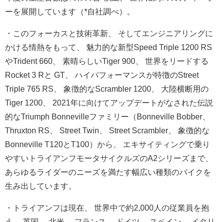
ーを展開しています（*自社調べ）。
・このフォーカスと技術革新、 そしてエンジニアリングに
かける情熱をもって、 魅力的な新型Speed Triple 1200 RS
やTrident 660、 素晴らしいTiger 900、 世界をリードする
Rocket 3 Rと GT、 ハイパフォーマンスが特徴のStreet
Triple 765 RS、 象徴的なScrambler 1200、 大陸横断用の
Tiger 1200、 2021年に向けてアップデートがなされた伝説
的なTriump
h Bonnevilleファミリー（Bonneville Bobber、
Thruxton RS、 Street Twin、 Street Scrambler、 象徴的な
Bonneville T120とT100）から、 エキサイティングで乗り
やすいトライアンフモータサイクルズのA
2シリーズまで、
あらゆるライダーのニーズを満たす幅広い種類のバイクを
生み出し
ています。
・トライアンフは現在、 世界中で約2,000人の従業員を抱
え、 英国、 北米、 フランス、 ドイツ、 スペイン、 イタリ