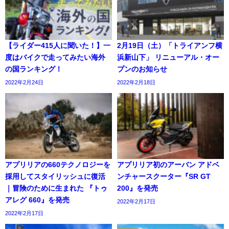
【ライダー415人に聞いた！】一
2月19日（土）「トライアンフ横
度はバイクで走ってみたい海外
浜新山下」 リニューアル・オー
の国ランキング！
プンのお知らせ
2022年2月24日
2022年2月18日
アプリリアの660テクノロジーを
アプリリア初のアーバン アドベ
採用してスタイリッシュに復活
ンチャースクーター『SR GT
｜冒険のために生まれた 『トゥ
200』を発売
アレグ 660』を発売
2022年2月17日
2022年2月17日