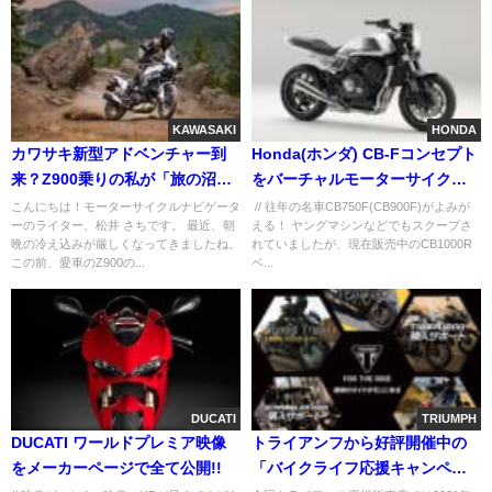
KAWASAKI
HONDA
カワサキ新型アドベンチャー到
Honda(ホンダ) CB-Fコンセプト
来？Z900乗りの私が「旅の沼」
をバーチャルモーターサイクル
に引きずり込まれそうな予感
ショーで正式公開！
こんにちは！モーターサイクルナビゲータ
// 往年の名車CB750F(CB900F)がよみが
ーのライター、松井 さちです。 最近、朝
える！ ヤングマシンなどでもスクープさ
CB750F&CB900Fの再来だ！
晩の冷え込みが厳しくなってきましたね。
れていましたが、現在販売中のCB1000R
この前、愛車のZ900の...
ベ...
DUCATI
TRIUMPH
DUCATI ワールドプレミア映像
トライアンフから好評開催中の
をメーカーページで全て公開!!
「バイクライフ応援キャンペー