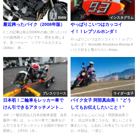
BMW
インスタグラム
最近跨ったバイク（2008年版）
やっぱりこいつはカッコイ
イ！！レプソルホンダ！
// この記事は私が2008年の春に跨ったバイ
クの超簡易インプレです。 歴史を感じま
やっぱりこいつはカッコイイ！！ レプソ
す。笑 ハーレー ソフテイルカスタム
ルホンダ！ #motolife #motolove #honda #
1600cc 車...
バイク好きと繋がりたい #reps...
プレスリリース
ライダー女子
日本初！二輪車をレッカー車で
バイク女子 阿部真由美！ ”どう
けん引できるアタッチメントを
してもお伝えしたいこと！”
開発 バイクを搬送できるサー
JAF（一般社団法人日本自動車連盟 会長
// みなさんこんにちは！阿部真由美で
藤井一裕）は、 レッカー車で二輪車をけ
す。 次は何を書こうかな、楽しいことを
ビスカーが約２.５倍に
ん引できるアタッチメントを国内で初めて
書きたいな、とあれこれ考えていたのです
開発し、 1月5日（水...
が…今回は。 一度ど...