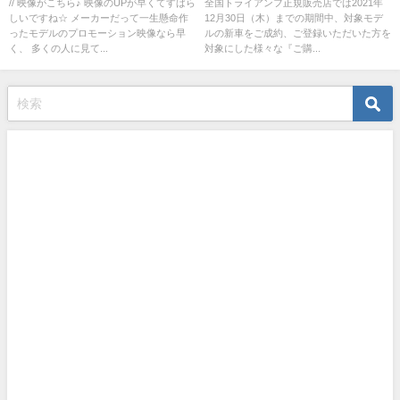
ン」に新たに「Street Triple RS
// 映像がこちら♪ 映像のUPが早くてすばら
全国トライアンフ正規販売店では2021年
しいですね☆ メーカーだって一生懸命作
12月30日（木）までの期間中、対象モデ
バリューアップキャンペーン」
ったモデルのプロモーション映像なら早
ルの新車をご成約、ご登録いただいた方を
が登場!!
く、 多くの人に見て...
対象にした様々な『ご購...