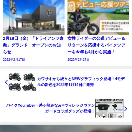
2月18日（金）「トライアンフ倉
女性ライダーの公道デビュー＆
敷」グランド・オープンのお知
リターンを応援するバイクツア
らせ
ーを今年も4月から実施！
2022年2月17日
2022年2月17日
カワサキから続々とNEWグラフィック登場！4モデ
ルの新色を2022年1月14日に発売
バイクYouTuber・茅ヶ崎みなみ×ヴィレッジヴァン
ガードコラボグッズが登場！