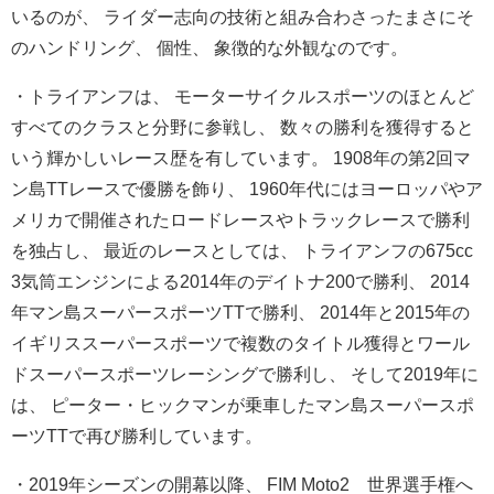
いるのが、 ライダー志向の技術と組み合わさったまさにそ
のハンドリング、 個性、 象徴的な外観なのです。
・トライアンフは、 モーターサイクルスポーツのほとんど
すべてのクラスと分野に参戦
し、 数々の勝利を獲得すると
いう輝かしいレース歴を有しています。 1908年の第2回マ
ン島TTレースで優勝を飾り、 1960年代にはヨーロッパやア
メリカで開催されたロードレース
やトラックレースで勝利
を独占し、 最近のレースとしては、 トライアンフの675cc
3気筒エンジンによる2014年のデイトナ200で勝利、 2014
年マン島スーパースポーツTTで勝利、 2014年と2015年の
イギリススーパースポーツで複数のタイ
トル獲得とワール
ドスーパースポーツレーシングで勝利し、 そして2019年に
は、 ピーター・
ヒックマンが乗車したマン島スーパースポ
ーツTTで再び勝利して
います。
・2019年シーズンの開幕以降、 FIM Moto2™世界選手権へ