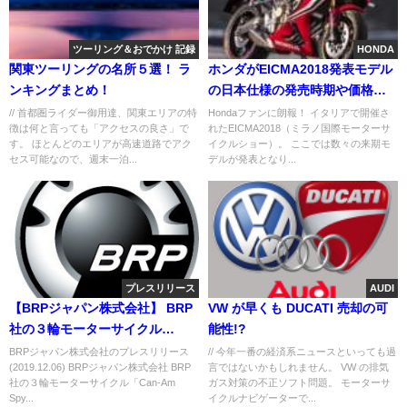
ツーリング＆おでかけ 記録
HONDA
関東ツーリングの名所５選！ ラ
ホンダがEICMA2018発表モデル
ンキングまとめ！
の日本仕様の発売時期や価格を
正式発表！
// 首都圏ライダー御用達、関東エリアの特
Hondaファンに朗報！ イタリアで開催さ
徴は何と言っても「アクセスの良さ」で
れたEICMA2018（ミラノ国際モーターサ
す。 ほとんどのエリアが高速道路でアク
イクルショー）。 ここでは数々の来期モ
セス可能なので、週末一泊...
デルが発表となり...
プレスリリース
AUDI
【BRPジャパン株式会社】 BRP
VW が早くも DUCATI 売却の可
社の３輪モーターサイクル
能性!?
「Can-Am Spyder RT」で巡る
BRPジャパン株式会社のプレスリリース
// 今年一番の経済系ニュースといっても過
(2019.12.06) BRPジャパン株式会社 BRP
言ではないかもしれません。 VW の排気
夢のロードトリップを実現する
社の３輪モーターサイクル「Can-Am
ガス対策の不正ソフト問題。 モーターサ
チャンス！
Spy...
イクルナビゲーターで...