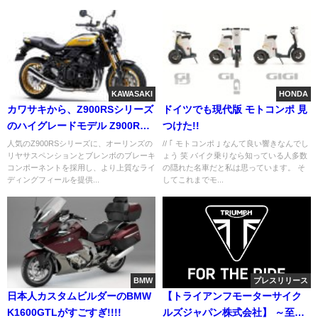
KAWASAKI
HONDA
カワサキから、Z900RSシリーズ
ドイツでも現代版 モトコンポ 見
のハイグレードモデル Z900RS
つけた!!
SE 新登場。
人気のZ900RSシリーズに、オーリンズの
// ｢ モトコンポ ｣ なんて良い響きなんでし
リヤサスペンションとブレンボのブレーキ
ょう 笑 バイク乗りなら知っている人多数
コンポーネントを採用し、より上質なライ
の隠れた名車だと私は思っています。 そ
ディングフィールを提供...
してこれまでモ...
BMW
プレスリリース
日本人カスタムビルダーのBMW
【トライアンフモーターサイク
K1600GTLがすごすぎ!!!!
ルズジャパン株式会社】 ～至極