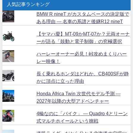
人気記事ランキング
BMW R nineT がカスタムベースの決定版で
ある理由 ― 名車の系譜と後継R12 nineT
【ヤマハ愛】MT-09かMT-07か？元両オーナ
ーが語る「鼓動と電子制御」の究極選択
ハーレーオーナー必見！峠攻めまくりハー
レー映像！
長く乗れるホンダはどれか、CB400SFが静
かに頂点に立った理由
Honda Africa Twin 次世代モデル予測 ―
2027年以降の大型アドベンチャー
4輪なのに「バイク」 ― Quadro 4とリーン
式マルチホイールという挑戦