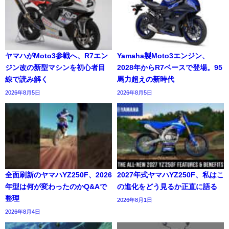
ヤマハがMoto3参戦へ、R7エン
Yamaha製Moto3エンジン、
ジン改の新型マシンを初心者目
2028年からR7ベースで登場。95
線で読み解く
馬力超えの新時代
2026年8月5日
2026年8月5日
全面刷新のヤマハYZ250F、2026
2027年式ヤマハYZ250F、私はこ
年型は何が変わったのかQ&Aで
の進化をどう見るか正直に語る
整理
2026年8月1日
2026年8月4日