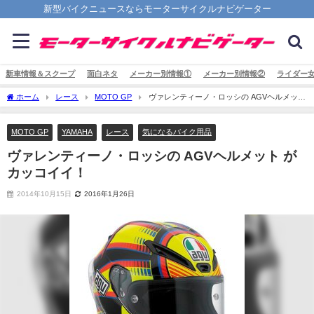
新型バイクニュースならモーターサイクルナビゲーター
新車情報＆スクープ
面白ネタ
メーカー別情報①
メーカー別情報②
ライダー
ホーム
レース
MOTO GP
ヴァレンティーノ・ロッシの AGVヘルメット
がカッコイイ！
MOTO GP
YAMAHA
レース
気になるバイク用品
ヴァレンティーノ・ロッシの AGVヘルメット が
カッコイイ！
2014年10月15日
2016年1月26日