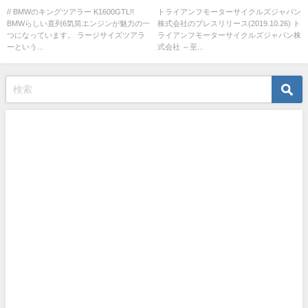
の高性能を誇るロードスター
// BMWのキングツアラー K1600GTL!!
トライアンフモーターサイクルズジャパン
BMWらしい直列6気筒エンジンが魅力の一
株式会社のプレスリリース(2019.10.26) ト
～ 新型STREET TRIPLE RS
つになっています。 ラージサイズツアラ
ライアンフモーターサイクルズジャパン株
DEBUT FAIR
ーという...
式会社 ～至...