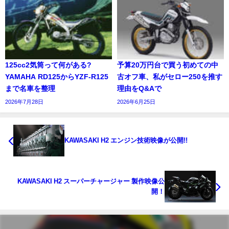
125cc2気筒って何がある?
予算20万円台で買う初めての中
YAMAHA RD125からYZF-R125
古オフ車、私がセロー250を推す
まで名車を整理
理由をQ&Aで
2026年7月28日
2026年6月25日
KAWASAKI H2 エンジン技術映像が公開!!
KAWASAKI H2 スーパーチャージャー 製作映像公
開！