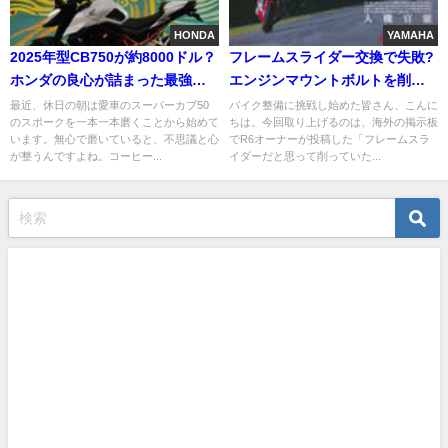
HONDA
YAMAHA
2025年型CB750が約8000ドル？
フレームスライダー交換で失敗?
ホンダの良心が詰まった最強の
エンジンマウントボルトを削っ
スタンダード
た時の対処法
最近、休日の朝は愛車のスーパーカブ50
バイク整備に挑戦し始めた皆さん、こんに
のスポークを一本一本磨くことから始めて
ちは。今回取り上げるのは、海外の掲示板
います。無心で磨いていると、不思議と心
でR6オーナーが投稿した「フレームスラ
が整うんですよね。コーヒー...
イダーだと思って削っていた...