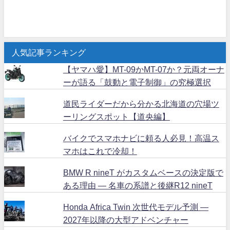
人気記事ランキング
【ヤマハ愛】MT-09かMT-07か？元両オーナ
ーが語る「鼓動と電子制御」の究極選択
道民ライダーだから分かる北海道の穴場ツ
ーリングスポット【道央編】
バイクでスマホナビに頼る人必見！高温ス
マホはこれで冷却！
BMW R nineT がカスタムベースの決定版で
ある理由 ― 名車の系譜と後継R12 nineT
Honda Africa Twin 次世代モデル予測 ―
2027年以降の大型アドベンチャー