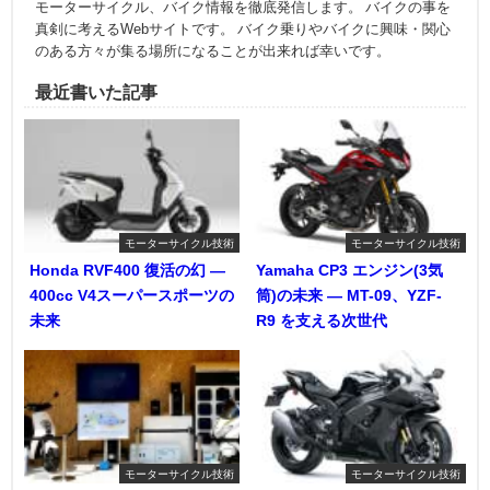
モーターサイクル、バイク情報を徹底発信します。 バイクの事を
真剣に考えるWebサイトです。 バイク乗りやバイクに興味・関心
のある方々が集る場所になることが出来れば幸いです。
最近書いた記事
モーターサイクル技術
モーターサイクル技術
Honda RVF400 復活の幻 ―
Yamaha CP3 エンジン(3気
400cc V4スーパースポーツの
筒)の未来 ― MT-09、YZF-
未来
R9 を支える次世代
モーターサイクル技術
モーターサイクル技術