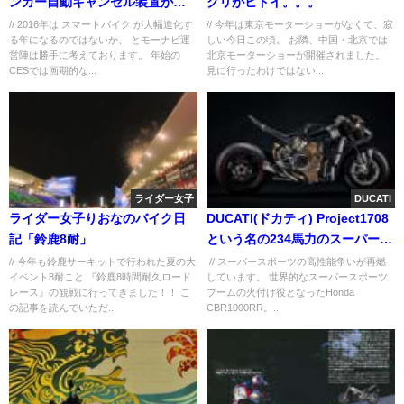
ンカー自動キャンセル装置が画
クリがヒドイ。。。
期的!!
// 2016年は スマートバイク が大幅進化す
// 今年は東京モーターショーがなくて、寂
る年になるのではないか、 とモーナビ運
しい今日この頃。 お隣、中国・北京では
営陣は勝手に考えております。 年始の
北京モーターショーが開催されました。
CESでは画期的な...
見に行ったわけではない...
ライダー女子
DUCATI
ライダー女子りおなのバイク日
DUCATI(ドカティ) Project1708
記「鈴鹿8耐」
という名の234馬力のスーパーバ
イクがまもなく登場！
// 今年も鈴鹿サーキットで行われた夏の大
// スーパースポーツの高性能争いが再燃
イベント8耐こと 『鈴鹿8時間耐久ロード
しています。 世界的なスーパースポーツ
レース』の観戦に行ってきました！！ こ
ブームの火付け役となったHonda
の記事を読んでいただ...
CBR1000RR。...