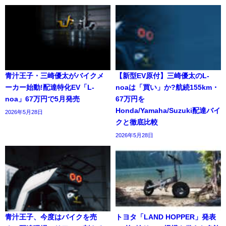
青汁王子・三崎優太がバイクメ
【新型EV原付】三崎優太のL-
ーカー始動!配達特化EV「L-
noaは「買い」か?航続155km・
noa」67万円で5月発売
67万円を
Honda/Yamaha/Suzuki配達バイ
2026年5月28日
クと徹底比較
2026年5月28日
青汁王子、今度はバイクを売
トヨタ「LAND HOPPER」発表