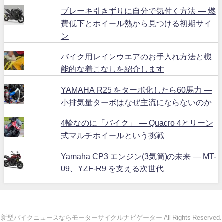
ブレーキ引きずりに自分で気付く方法 ― 燃
費低下とホイール熱から見つける初期サイ
ン
バイク用レインウエアのお手入れ方法と機
能的な着こなしを紹介します
YAMAHA R25 をターボ化したら60馬力 ―
小排気量ターボはなぜ主流にならないのか
4輪なのに「バイク」 ― Quadro 4とリーン
式マルチホイールという挑戦
Yamaha CP3 エンジン(3気筒)の未来 ― MT-
09、YZF-R9 を支える次世代
新型バイクニュースならモーターサイクルナビゲーター All Rights Reserved.