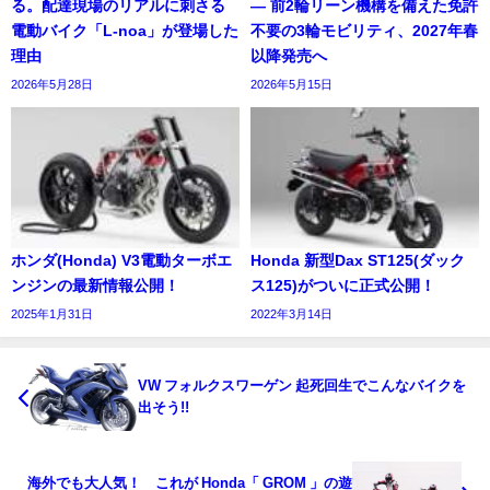
る。配達現場のリアルに刺さる
― 前2輪リーン機構を備えた免許
電動バイク「L-noa」が登場した
不要の3輪モビリティ、2027年春
理由
以降発売へ
2026年5月28日
2026年5月15日
ホンダ(Honda) V3電動ターボエ
Honda 新型Dax ST125(ダック
ンジンの最新情報公開！
ス125)がついに正式公開！
2025年1月31日
2022年3月14日
VW フォルクスワーゲン 起死回生でこんなバイクを
出そう!!
海外でも大人気！ これが Honda「 GROM 」の遊