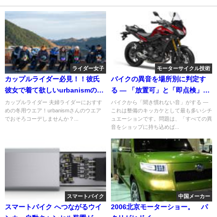
ライダー女子
モーターサイクル技術
カップルライダー必見！！彼氏
バイクの異音を場所別に判定す
彼女で着て欲しいurbanismのお
る ― 「放置可」と「即点検」の
すすめライディングウエアをご
見分け方
カップルライダー 夫婦ライダーにおすす
バイクから「聞き慣れない音」がする ―
めの冬用ウエア！urbanismさんのウエア
これは整備のキッカケとして最も多いシチ
紹介♪♪
でおそろコーデしませんか？...
ュエーションです。問題は、「すべての異
音をショップに持ち込めば...
スマートバイク
中国メーカー
スマートバイク へつながるウイ
2006北京モーターショー。 パ