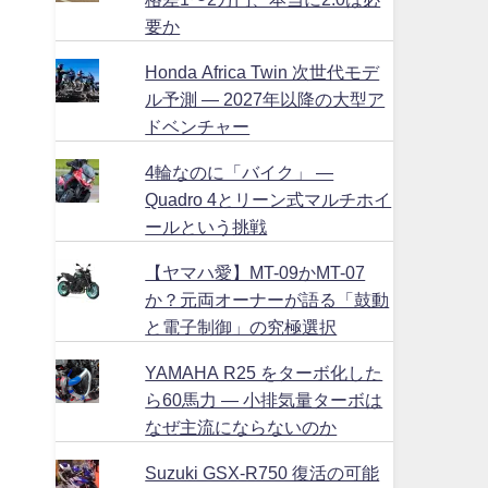
要か
Honda Africa Twin 次世代モデ
ル予測 ― 2027年以降の大型ア
ドベンチャー
4輪なのに「バイク」 ―
Quadro 4とリーン式マルチホイ
ールという挑戦
【ヤマハ愛】MT-09かMT-07
か？元両オーナーが語る「鼓動
と電子制御」の究極選択
YAMAHA R25 をターボ化した
ら60馬力 ― 小排気量ターボは
なぜ主流にならないのか
Suzuki GSX-R750 復活の可能