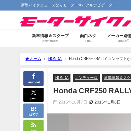
新型バイクニュースならモーターサイクルナビゲーター
新車情報＆スクープ
面白ネタ
メーカー別
New model
Fun
Brand①
ホーム
HONDA
Honda CRF250 RALLY コンセプト
HONDA
エンデューロ
新車情報＆スク
Facebook
Honda CRF250 R
post
2015年10月7日
2016年1月8日
はてブ
Feedly