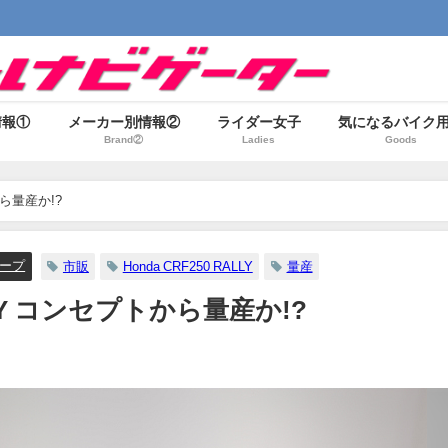
情報①
メーカー別情報②
ライダー女子
気になるバイク
Brand②
Ladies
Goods
から量産か!?
ープ
市販
Honda CRF250 RALLY
量産
ALLY コンセプトから量産か!?