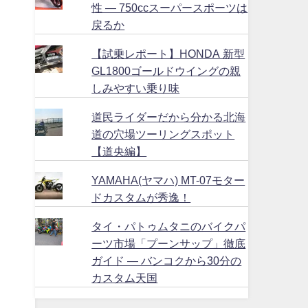
性 ― 750ccスーパースポーツは
戻るか
【試乗レポート】HONDA 新型
GL1800ゴールドウイングの親
しみやすい乗り味
道民ライダーだから分かる北海
道の穴場ツーリングスポット
【道央編】
YAMAHA(ヤマハ) MT-07モター
ドカスタムが秀逸！
タイ・パトゥムタニのバイクパ
ーツ市場「プーンサップ」徹底
ガイド ― バンコクから30分の
カスタム天国