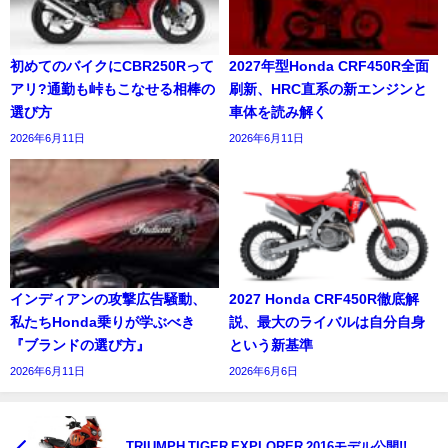
初めてのバイクにCBR250Rって
2027年型Honda CRF450R全面
アリ?通勤も峠もこなせる相棒の
刷新、HRC直系の新エンジンと
選び方
車体を読み解く
2026年6月11日
2026年6月11日
インディアンの攻撃広告騒動、
2027 Honda CRF450R徹底解
私たちHonda乗りが学ぶべき
説、最大のライバルは自分自身
『ブランドの選び方』
という新基準
2026年6月11日
2026年6月6日
TRIUMPH TIGER EXPLORER 2016モデル公開!!