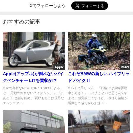
Xでフォローしよう
おすすめの記事
Apple
BMW
Apple(アップル)が倒れないバイ
これぞBMWの新しい ハイブリッ
クベンチャー LITを買収か!?
ド バイク !!
// かの有名なNEW YORK TIMESによる
// バイク乗りって、 「四輪では後輪駆動
と、 電動の倒れないバイクベンチャーで
車が好き！」 って人が多いと思うんです
あるLITと話を始め、 買収もしくは優秀な
よね。感覚的にですけど。 やはり後輪が
エンジニア...
駆動して後ろから加速G...