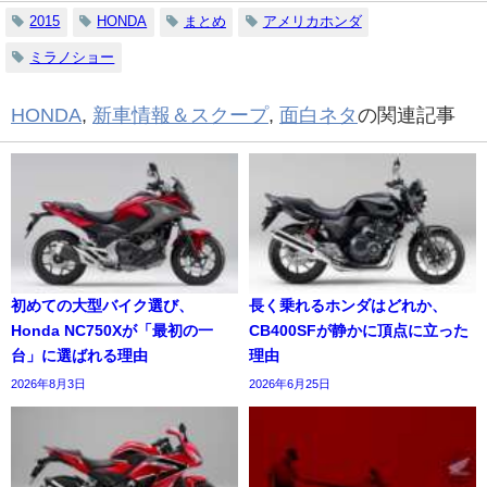
2015
HONDA
まとめ
アメリカホンダ
ミラノショー
HONDA
,
新車情報＆スクープ
,
面白ネタ
の関連記事
初めての大型バイク選び、
長く乗れるホンダはどれか、
Honda NC750Xが「最初の一
CB400SFが静かに頂点に立った
台」に選ばれる理由
理由
2026年8月3日
2026年6月25日