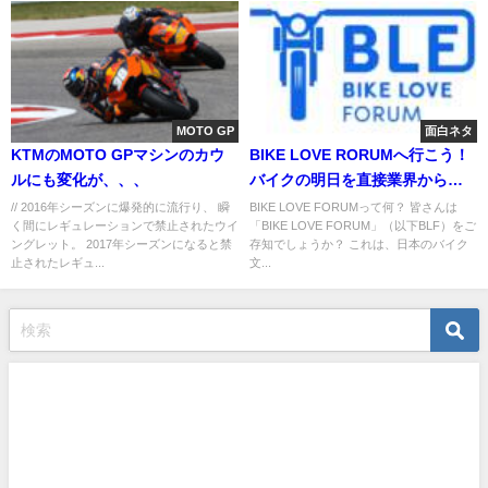
MOTO GP
面白ネタ
KTMのMOTO GPマシンのカウ
BIKE LOVE RORUMへ行こう！
ルにも変化が、、、
バイクの明日を直接業界から聞
くチャンスだ
// 2016年シーズンに爆発的に流行り、 瞬
BIKE LOVE FORUMって何？ 皆さんは
く間にレギュレーションで禁止されたウイ
「BIKE LOVE FORUM」（以下BLF）をご
ングレット。 2017年シーズンになると禁
存知でしょうか？ これは、日本のバイク
止されたレギュ...
文...