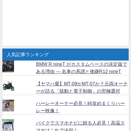
人気記事ランキング
BMW R nineT がカスタムベースの決定版で
ある理由 ― 名車の系譜と後継R12 nineT
【ヤマハ愛】MT-09かMT-07か？元両オーナ
ーが語る「鼓動と電子制御」の究極選択
ハーレーオーナー必見！峠攻めまくりハー
レー映像！
バイクでスマホナビに頼る人必見！高温ス
マホはこれで冷却！