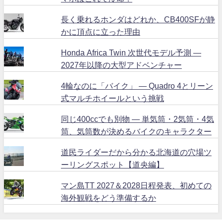
長く乗れるホンダはどれか、CB400SFが静
かに頂点に立った理由
Honda Africa Twin 次世代モデル予測 ―
2027年以降の大型アドベンチャー
4輪なのに「バイク」 ― Quadro 4とリーン
式マルチホイールという挑戦
同じ400ccでも別物 ― 単気筒・2気筒・4気
筒、気筒数が決めるバイクのキャラクター
道民ライダーだから分かる北海道の穴場ツ
ーリングスポット【道央編】
マン島TT 2027＆2028日程発表、初めての
海外観戦をどう準備するか