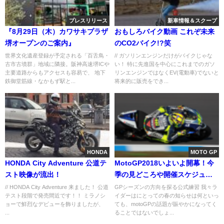
プレスリリース
新車情報＆スクープ
『8月29日（木）カワサキプラザ
おもしろバイク動画 これぞ未来
堺オープンのご案内』
のCO2バイク!?笑
世界文化遺産登録が予定される「百舌鳥・
// ガソリンエンジンだけがバイクじゃな
古市古墳群」地域に隣接。阪神高速堺ICや
い！ 特に先進国を中心にこれまでのガソ
主要道路からもアクセスも容易で、 地下
リンエンジンではなくEV(電動車)でないと
鉄御堂筋線・なかもず駅と...
将来的に販売をでき...
HONDA
MOTO GP
HONDA City Adventure 公道テ
MotoGP2018いよいよ開幕！今
スト映像が流出！
季の見どころや開催スケジュー
ルのまとめ
// HONDA City Adventure 来ました！ 公道
GPシーズンの方向を探る公式練習 我々ラ
テスト段階で発売間近です！！ ミラノシ
イダーはにとっての春の知らせは何といっ
ョーで鮮烈なデビューを飾りましたが、
ても、motoGPの話題が賑やかになってく
...
ることではないでしょ...