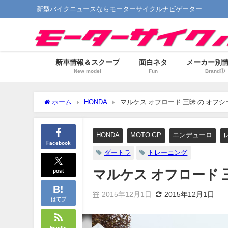
新型バイクニュースならモーターサイクルナビゲーター
新車情報＆スクープ
面白ネタ
メーカー別
New model
Fun
Brand①
ホーム
HONDA
マルケス オフロード 三昧 の オフ
HONDA
MOTO GP
エンデューロ
Facebook
ダートラ
トレーニング
post
マルケス オフロード 
2015年12月1日
2015年12月1日
はてブ
Feedly