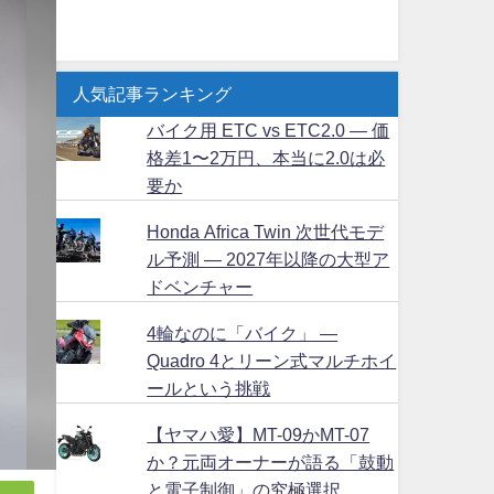
人気記事ランキング
バイク用 ETC vs ETC2.0 ― 価
格差1〜2万円、本当に2.0は必
要か
Honda Africa Twin 次世代モデ
ル予測 ― 2027年以降の大型ア
ドベンチャー
4輪なのに「バイク」 ―
Quadro 4とリーン式マルチホイ
ールという挑戦
【ヤマハ愛】MT-09かMT-07
か？元両オーナーが語る「鼓動
と電子制御」の究極選択