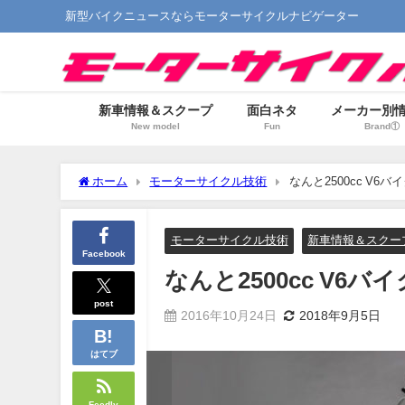
新型バイクニュースならモーターサイクルナビゲーター
新車情報＆スクープ
面白ネタ
メーカー別
New model
Fun
Brand①
ホーム
モーターサイクル技術
なんと2500cc V6
モーターサイクル技術
新車情報＆スクー
Facebook
なんと2500cc V6
post
2016年10月24日
2018年9月5日
はてブ
Feedly