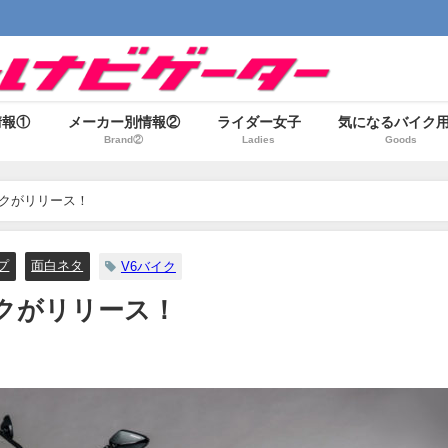
情報①
メーカー別情報②
ライダー女子
気になるバイク
Brand②
Ladies
Goods
バイクがリリース！
プ
面白ネタ
V6バイク
バイクがリリース！