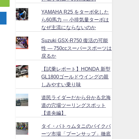
YAMAHA R25 をターボ化した
ら60馬力 ― 小排気量ターボは
なぜ主流にならないのか
Suzuki GSX-R750 復活の可能
性 ― 750ccスーパースポーツは
戻るか
【試乗レポート】HONDA 新型
GL1800ゴールドウイングの親
しみやすい乗り味
道民ライダーだから分かる北海
道の穴場ツーリングスポット
【道央編】
タイ・パトゥムタニのバイクパ
ーツ市場「プーンサップ」徹底