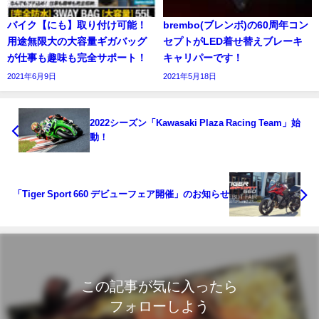
バイク【にも】取り付け可能！
brembo(ブレンボ)の60周年コン
用途無限大の大容量ギガバッグ
セプトがLED着せ替えブレーキ
が仕事も趣味も完全サポート！
キャリパーです！
2021年6月9日
2021年5月18日
2022シーズン「Kawasaki Plaza Racing Team」始
動！
「Tiger Sport 660 デビューフェア開催」のお知らせ
この記事が気に入ったら
フォローしよう