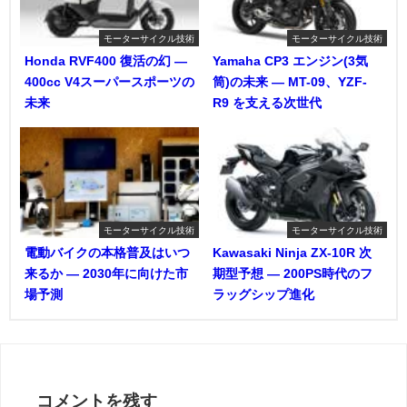
モーターサイクル技術
モーターサイクル技術
Honda RVF400 復活の幻 ―
Yamaha CP3 エンジン(3気
400cc V4スーパースポーツの
筒)の未来 ― MT-09、YZF-
未来
R9 を支える次世代
モーターサイクル技術
モーターサイクル技術
電動バイクの本格普及はいつ
Kawasaki Ninja ZX-10R 次
来るか ― 2030年に向けた市
期型予想 ― 200PS時代のフ
場予測
ラッグシップ進化
コメントを残す