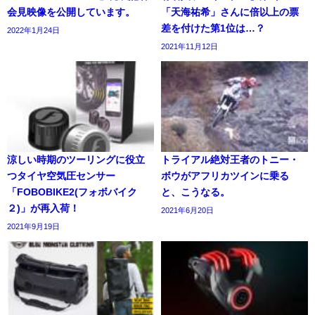
会見映像を公開しています。
「天海祐希」さんに倍以上の票
差を付けた第1位は…？
2022年1月24日
2021年11月12日
涼しい時期のツーリングに役立
トライアル絶対王者のトニー・
つタイヤ空気圧センサー
ボウがアフリカツインに乗る
「FOBOBIKE2(フォボバイク
と、こうなる。
２)」が再入荷！
2021年6月20日
2021年9月19日