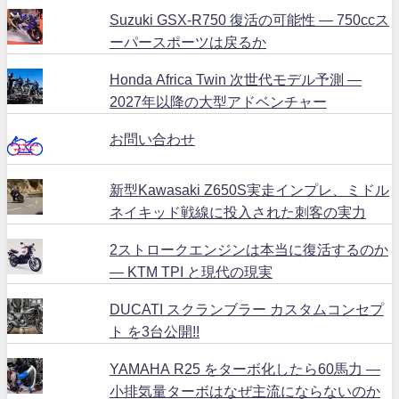
Suzuki GSX-R750 復活の可能性 ― 750ccス
ーパースポーツは戻るか
Honda Africa Twin 次世代モデル予測 ―
2027年以降の大型アドベンチャー
お問い合わせ
新型Kawasaki Z650S実走インプレ、ミドル
ネイキッド戦線に投入された刺客の実力
2ストロークエンジンは本当に復活するのか
― KTM TPI と現代の現実
DUCATI スクランブラー カスタムコンセプ
ト を3台公開!!
YAMAHA R25 をターボ化したら60馬力 ―
小排気量ターボはなぜ主流にならないのか