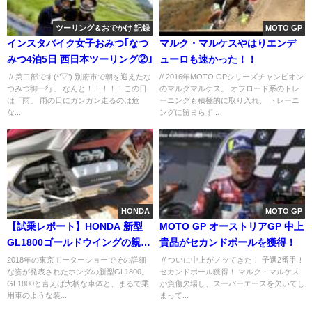
ツーリング＆おでかけ 記録
MOTO GP
インスタバイク女子おみつ｢なつ
マルク・マルケスやはりエンデ
みつ4泊5日 西日本ツーリング②｣
ューロも速かった！！
// 第二部です(*’▽’) 別府市で朝を迎えたな
// 2016年MOTO GPシリーズチャンピオン
つみつ御一行。 なんと！！！！！この日
のマルクマルケス。 オフロード系のトレ
は「雨」 雨の日にガンガン走るのは危
ーニングも積極的に取り入れ、 トレーニ
な...
ングに留まらず...
HONDA
MOTO GP
【試乗レポート】HONDA 新型
MOTO GP オーストリアGP 中上
GL1800ゴールドウイングの親し
貴晶がセカンドポールを獲得！
みやすい乗り味
2018年の東京モーターショーでその詳細
// ついに中上がノッてきた！ 予選2番手！
な姿が発表されたホンダの新型GL1800。
セカンドポール獲得！ マルク・マルケス
GL1800と言えば大柄な車体と、まるで乗
が負傷欠場し、スーパーエースを欠いてし
用車のような装...
まって...