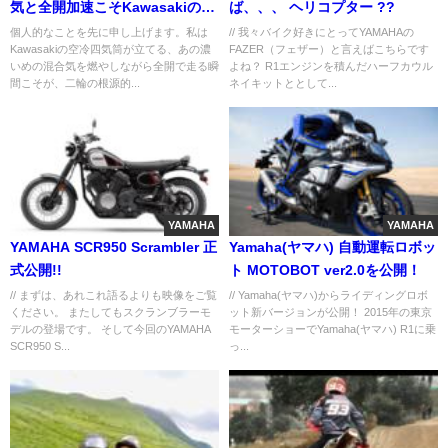
気と全開加速こそKawasakiの本
ば、、、 ヘリコプター ??
懐
個人的なことを先に申し上げます。私は
// 我々バイク好きにとってYAMAHAの
Kawasakiの空冷四気筒が立てる、あの濃
FAZER（フェザー）と言えばこちらです
いめの混合気を燃やしながら全開で走る瞬
よね？ R1エンジンを積んだハーフカウル
間こそが、二輪の根源的...
ネイキットととして...
YAMAHA
YAMAHA
YAMAHA SCR950 Scrambler 正
Yamaha(ヤマハ) 自動運転ロボッ
式公開!!
ト MOTOBOT ver2.0を公開！
// まずは、あれこれ語るよりも映像をご覧
// Yamaha(ヤマハ)からライディングロボ
ください。 またしてもスクランブラーモ
ット新バージョンが公開！ 2015年の東京
デルの登場です。 そして今回のYAMAHA
モーターショーでYamaha(ヤマハ) R1に乗
SCR950 S...
っ...