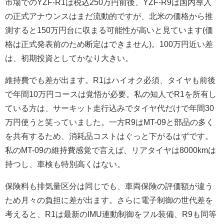
市場でのYZF-R1は税込250万円前後、YZF-R9は国内導入
の正式アナウンスはまだ流動的ですが、北米の価格から推
測すると150万円台に収まる可能性が高いと見ています(価
格は正式発表前のため断定はできません)。100万円近い差
は、初期投資としてかなり大きい。
維持費でも差が出ます。R1はハイオク必須、タイヤも前後
で年間10万円コースは覚悟が必要。私の知人でR1を所有し
ている方は、サーキット走行込みでタイヤ代だけで年間30
万円使うと笑っていました。一方R9はMT-09と部品の多く
を共有するため、消耗品コストはぐっと下がるはずです。
私のMT-09の維持費感覚で言えば、リアタイヤは8000kmは
持つし、車検も特別高くはない。
保険料も排気量区分は同じでも、車両保険の評価額が違う
ため月々の負担に差が出ます。さらに電子制御の世代差を
考えると、R1は最新のIMU連動制御をフル装備、R9も同等