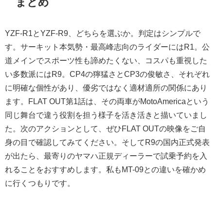
まとめ
YZF-R1とYZF-R9、どちらを選ぶか。判定はシンプルで
す。サーキット本気勢・最高峰志向のライダーにはR1。公
道メインでスポーツ性も諦めたくない、コスパも重視した
い多数派にはR9。CP4の獰猛さとCP3の俊敏さ、それぞれ
に明確な個性があり、優劣ではなく適材適所の関係にあり
ます。FLAT OUT第1話は、その両車がMotoAmericaという
同じ舞台で違う役割を担う様子を活き活きと描いていまし
た。次のアクションとして、ぜひFLAT OUTの映像をご自
身の目で確認してみてください。そしてR9の国内正式発表
が出たら、最寄りのヤマハ正規ディーラーで試乗予約を入
れることをおすすめします。私もMT-09との違いを確かめ
に行くつもりです。