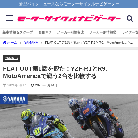
新型バイクニュースならモーターサイクルナビゲーター
新車情報＆スクープ
面白ネタ
メーカー別情報①
メーカー別情報②
ライダー
ホーム
YAMAHA
FLAT OUT第1話を観た：YZF-R1とR9、MotoAmericaで戦
う2台を比較する
YAMAHA
FLAT OUT第1話を観た：YZF-R1とR9、
MotoAmericaで戦う2台を比較する
2026年5月14日
2026年5月14日