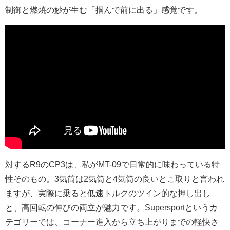
制御と燃焼の妙が生む「掴んで前に出る」感覚です。
対するR9のCP3は、私がMT-09で日常的に味わっている特
性そのもの。3気筒は2気筒と4気筒の良いとこ取りと言われ
ますが、実際に乗ると低速トルクのツイン的な押し出し
と、高回転の伸びの両立が魅力です。Supersportというカ
テゴリーでは、コーナー進入から立ち上がりまでの軽快さ