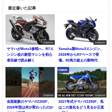
最近書いた記事
YAMAHA
YAMAHA
ヤマハがMoto3参戦へ、R7エ
Yamaha製Moto3エンジン、
ンジン改の新型マシンを初心
2028年からR7ベースで登
者目線で読み解く
場。95馬力超えの新時代
YAMAHA
YAMAHA
全面刷新のヤマハYZ250F、
2027年式ヤマハYZ250F、私
2026年型は何が変わったのか
はこの進化をどう見るか正直