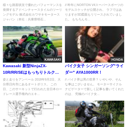
登場。2022年2月1日発売
様々な路面状況で優れたパフォーマンスを
// 昨年にNORTON V4スーパースポーツの
発揮するアドベンチャースタイルのツーリ
モデルスケッチが公開され、 ラフではあ
ングモデル 株式会社カワサキモータース
りますが3D図面もリリースされていまし
ジャパン（本社：兵庫県明石...
た。 もちろんモ...
KAWASAKI
HONDA
Kawasaki 新型NinjaZX-
バイク女子 シンガーソング"ライ
10R/RR/SEはもっちりトルクで
ダー" AYA1000RR！
シュパッと速い！
姿と走りをアンベール 2018年9月2日、大
// バイク界は男の世界？ いやいや、そん
分県日向市にあるオートポリス。 この
な事はございません。 モーターサイクル
日、このサーキットで行われた全日本ロー
ナビゲーターで新しく記事を書いてくれた
ドレース選手権内のエキ...
のは、 究極のバイク女...