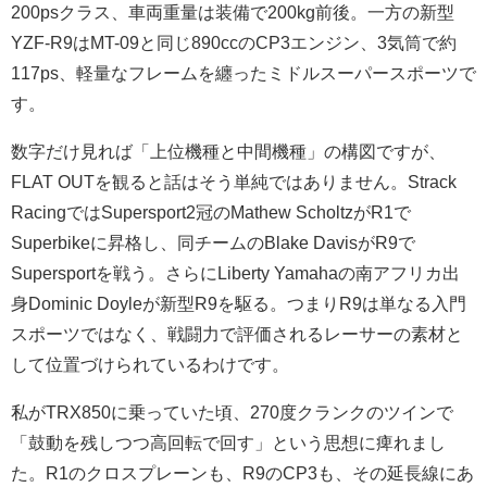
200psクラス、車両重量は装備で200kg前後。一方の新型
YZF-R9はMT-09と同じ890ccのCP3エンジン、3気筒で約
117ps、軽量なフレームを纏ったミドルスーパースポーツで
す。
数字だけ見れば「上位機種と中間機種」の構図ですが、
FLAT OUTを観ると話はそう単純ではありません。Strack
RacingではSupersport2冠のMathew ScholtzがR1で
Superbikeに昇格し、同チームのBlake DavisがR9で
Supersportを戦う。さらにLiberty Yamahaの南アフリカ出
身Dominic Doyleが新型R9を駆る。つまりR9は単なる入門
スポーツではなく、戦闘力で評価されるレーサーの素材と
して位置づけられているわけです。
私がTRX850に乗っていた頃、270度クランクのツインで
「鼓動を残しつつ高回転で回す」という思想に痺れまし
た。R1のクロスプレーンも、R9のCP3も、その延長線にあ