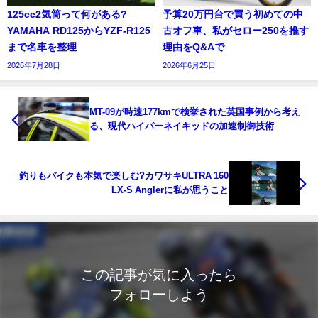
125cc2気筒って何がある?
予算20万円台で買う初めての中
YAMAHA RD125からYZF-R125
古オフ車、私がセロー250を推す
まで名車を整理
理由をQ&Aで
2026年7月28日
2026年6月25日
MT-09が時速177kmで検挙された英国事例から考え
る、現代ハイパーネイキッドの加速制御技術
釣りもバイクも本気で楽しむ?カワサキULTRA 160
LX-S Anglerに私が思うこと
この記事が気に入ったら
フォローしよう