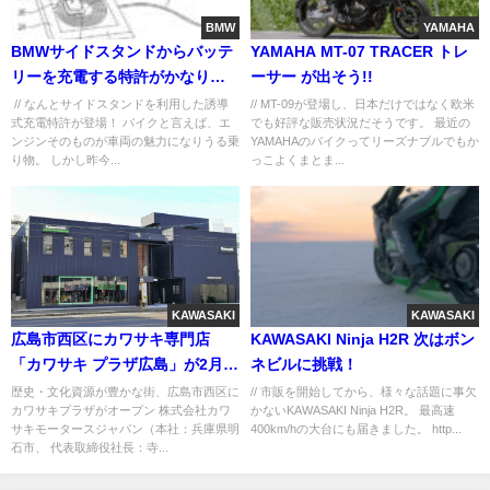
BMW
YAMAHA
BMWサイドスタンドからバッテ
YAMAHA MT-07 TRACER トレ
リーを充電する特許がかなり秀
ーサー が出そう!!
逸！
// なんとサイドスタンドを利用した誘導
// MT-09が登場し、日本だけではなく欧米
式充電特許が登場！ バイクと言えば、エ
でも好評な販売状況だそうです。 最近の
ンジンそのものが車両の魅力になりうる乗
YAMAHAのバイクってリーズナブルでもか
り物。 しかし昨今...
っこよくまとま...
KAWASAKI
KAWASAKI
広島市西区にカワサキ専門店
KAWASAKI Ninja H2R 次はボン
「カワサキ プラザ広島」が2月
ネビルに挑戦！
18日（木）オープン
歴史・文化資源が豊かな街、広島市西区に
// 市販を開始してから、様々な話題に事欠
カワサキプラザがオープン 株式会社カワ
かないKAWASAKI Ninja H2R。 最高速
サキモータースジャパン（本社：兵庫県明
400km/hの大台にも届きました。 http...
石市、 代表取締役社長：寺...