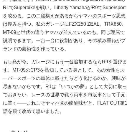
R1でSuperbikeを戦い、Liberty YamahaがR9でSupersport
を攻める。この二段構えがあるからヤマハのスポーツ思想
は厚みを持つ。私のガレージにFZX250 ZEAL、TRX850、
MT-09と世代の違うヤマハが並んでいるのも、同じ理屈で
説明できます。一台一台に役割があり、その積み重ねがブ
ランドの芸術性を作っている。
もし私が今、ガレージにもう一台追加するならR9を選びま
す。MT-09のCP3を熟知している身として、あの素性をス
ーパースポーツの車体に載せたらどう化けるのか、興味が
尽きないからです。R1は「いつかの夢」として大切に取っ
ておきたい。レースの世界で戦う両車を市販車として手元
に置く——これこそヤマハ党の醍醐味だと、FLAT OUT第1
話を観て改めて思いました。