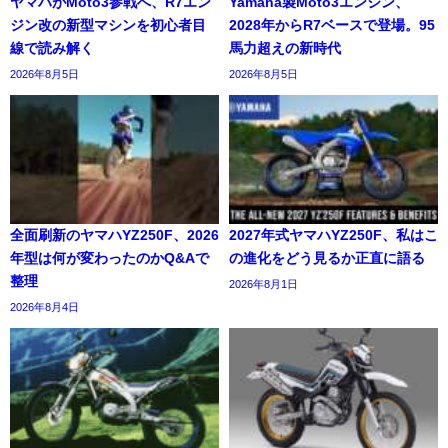
ヤマハがMoto3参戦へ、R7エン
Yamaha製Moto3エンジン、
ジン改の新型マシンを初心者目
2028年からR7ベースで登場。95
線で読み解く
馬力超えの新時代
2026年8月5日
2026年8月5日
全面刷新のヤマハYZ250F、2026
2027年式ヤマハYZ250F、私はこ
年型は何が変わったのかQ&Aで
の進化をどう見るか正直に語る
整理
2026年8月1日
2026年8月4日