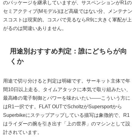
のパッケージを継承していますが、サスペンションがR1の
セミアクティブ(Mモデル)ほど高級ではない分、メンテナン
スコストは現実的。コスパで見るならR9に大きく軍配が上
がるのは間違いありません。
用途別おすすめ判定：誰にどちらが向
くか
用途で切り分けると判定は明確です。サーキット主体で年
間10日以上走る、タイムアタックに本気で取り組みたい、
最高峰の電子制御とパワーを味わいたい——こういう方に
はR1一択です。FLAT OUTでScholtzがSupersportから
Superbikeにステップアップしている描写は象徴的で、R1
はライダーの腕を引き出す「上の世界」のマシンとして設
計されています。