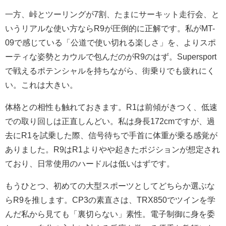
一方、峠とツーリングが7割、たまにサーキット走行会、と
いうリアルな使い方ならR9が圧倒的に正解です。私がMT-
09で感じている「公道で使い切れる楽しさ」を、よりスポ
ーティな姿勢とカウルで包んだのがR9のはず。Supersport
で戦えるポテンシャルを持ちながら、街乗りでも疲れにく
い。これは大きい。
体格との相性も触れておきます。R1は前傾がきつく、低速
での取り回しは正直しんどい。私は身長172cmですが、過
去にR1を試乗した際、信号待ちで手首に体重が乗る感覚が
ありました。R9はR1よりやや起きたポジションが想定され
ており、日常使用のハードルは低いはずです。
もうひとつ、初めての大型スポーツとしてどちらか選ぶな
らR9を推します。CP3の素直さは、TRX850でツインを学
んだ私から見ても「裏切らない」素性。電子制御に身を委