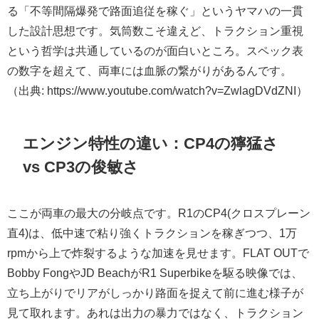
る「不等間隔爆発で路面追従を稼ぐ」というヤマハの一貫
した設計思想です。気筒数こそ違えど、トラクション重視
という哲学は共通しているのが面白いところ。スペック表
の数字を超えて、両車には血脈の繋がりがあるんです。
（出典: https://www.youtube.com/watch?v=ZwlagDVdZNI）
エンジン特性の違い：CP4の獰猛さ
vs CP3の俊敏さ
ここが両車の最大の分岐点です。R1のCP4(クロスプレーン
直4)は、低中速で粘り強くトラクションを稼ぎつつ、1万
rpmから上で炸裂するような加速を見せます。FLAT OUTで
Bobby FongやJD BeachがR1 Superbikeを駆る映像では、
立ち上がりでリアがしっかり路面を捉えて前に進む様子が
見て取れます。あれは出力の暴力ではなく、トラクション