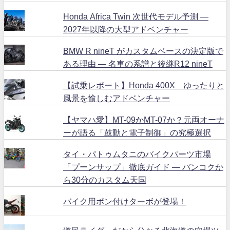
Honda Africa Twin 次世代モデル予測 ―
2027年以降の大型アドベンチャー
BMW R nineT がカスタムベースの決定版で
ある理由 ― 名車の系譜と後継R12 nineT
【試乗レポート】Honda 400X ゆったりと
風景を愉しむアドベンチャー
【ヤマハ愛】MT-09かMT-07か？元両オーナ
ーが語る「鼓動と電子制御」の究極選択
タイ・パトゥムタニのバイクパーツ市場
「プーンサップ」徹底ガイド ― バンコクか
ら30分のカスタム天国
バイク用ポン付けターボが登場！