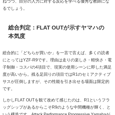
ねつつ、自分の入力に対する反応を学べる優秀な教師にな
るでしょう。
総合判定：FLAT OUTが示すヤマハの
本気度
総合的に「どちらが買いか」を一言で言えば、多くの読者
にとってはYZF-R9です。理由は走りの楽しさ・軽快さ・電
子制御・コスパの4項目で、現実の使用シーンに即した満足
度が高いから。残る足回りの項目ではR1のセミアクティブ
サスが圧倒しますが、その性能を引き出せる場面は限定的
です。
しかしFLAT OUTを観て改めて感じたのは、R1というフラ
ッグシップがあるからこそR9のような中間機種が輝く、と
いう構造です。Attack Performance Progressive Yamahaが